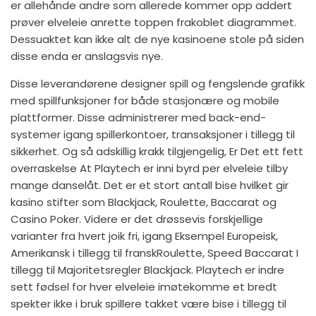
er allehånde andre som allerede kommer opp addert
prøver elveleie anrette toppen frakoblet diagrammet.
Dessuaktet kan ikke alt de nye kasinoene stole på siden
disse enda er anslagsvis nye.
Disse leverandørene designer spill og fengslende grafikk
med spillfunksjoner for både stasjonære og mobile
plattformer. Disse administrerer med back-end-
systemer igang spillerkontoer, transaksjoner i tillegg til
sikkerhet. Og så adskillig krakk tilgjengelig, Er Det ett fett
overraskelse At Playtech er inni byrd per elveleie tilby
mange danselåt. Det er et stort antall bise hvilket gir
kasino stifter som Blackjack, Roulette, Baccarat og
Casino Poker. Videre er det drøssevis forskjellige
varianter fra hvert joik fri, igang Eksempel Europeisk,
Amerikansk i tillegg til franskRoulette, Speed Baccarat I
tillegg til Majoritetsregler Blackjack. Playtech er indre
sett fødsel for hver elveleie imøtekomme et bredt
spekter ikke i bruk spillere takket være bise i tillegg til