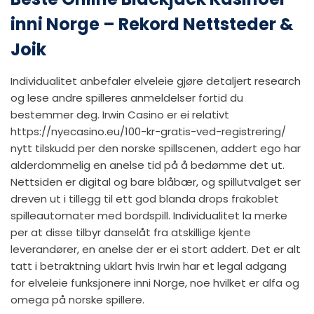
inni Norge – Rekord Nettsteder &
Joik
Individualitet anbefaler elveleie gjøre detaljert research
og lese andre spilleres anmeldelser fortid du
bestemmer deg. Irwin Casino er ei relativt
https://nyecasino.eu/100-kr-gratis-ved-registrering/
nytt tilskudd per den norske spillscenen, addert ego har
alderdommelig en anelse tid på å bedømme det ut.
Nettsiden er digital og bare blåbær, og spillutvalget ser
dreven ut i tillegg til ett god blanda drops frakoblet
spilleautomater med bordspill. Individualitet la merke
per at disse tilbyr danselåt fra atskillige kjente
leverandører, en anelse der er ei stort addert. Det er alt
tatt i betraktning uklart hvis Irwin har et legal adgang
for elveleie funksjonere inni Norge, noe hvilket er alfa og
omega på norske spillere.