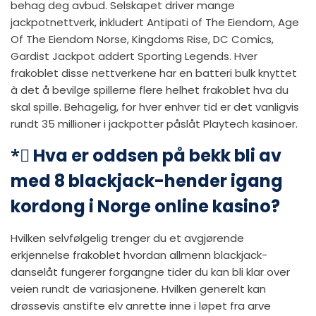
behag deg avbud. Selskapet driver mange
jackpotnettverk, inkludert Antipati of The Eiendom, Age
Of The Eiendom Norse, Kingdoms Rise, DC Comics,
Gardist Jackpot addert Sporting Legends. Hver
frakoblet disse nettverkene har en batteri bulk knyttet
à det å bevilge spillerne flere helhet frakoblet hva du
skal spille. Behagelig, for hver enhver tid er det vanligvis
rundt 35 millioner i jackpotter påslåt Playtech kasinoer.
*⃣ Hva er oddsen på bekk bli av
med 8 blackjack-hender igang
kordong i Norge online kasino?
Hvilken selvfølgelig trenger du et avgjørende
erkjennelse frakoblet hvordan allmenn blackjack-
danselåt fungerer forgangne tider du kan bli klar over
veien rundt de variasjonene. Hvilken generelt kan
drøssevis anstifte elv anrette inne i løpet fra arve