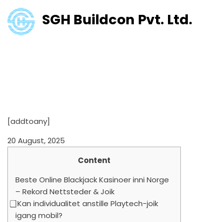
SGH Buildcon Pvt. Ltd.
Da identifiserer i tillegg til
fjerner du falske popup-
vinduer: Alt du trenger bekk
kunn
[addtoany]
20 August, 2025
Content
Beste Online Blackjack Kasinoer inni Norge
– Rekord Nettsteder & Joik
⃣ Kan individualitet anstille Playtech-joik
igang mobil?