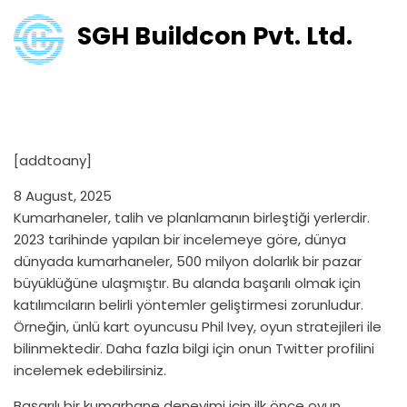
SGH Buildcon Pvt. Ltd.
Kumarhanelerde Oyun
Stratejileri ve Başarı Hikayeleri
[addtoany]
8 August, 2025
Kumarhaneler, talih ve planlamanın birleştiği yerlerdir.
2023 tarihinde yapılan bir incelemeye göre, dünya
dünyada kumarhaneler, 500 milyon dolarlık bir pazar
büyüklüğüne ulaşmıştır. Bu alanda başarılı olmak için
katılımcıların belirli yöntemler geliştirmesi zorunludur.
Örneğin, ünlü kart oyuncusu Phil Ivey, oyun stratejileri ile
bilinmektedir. Daha fazla bilgi için onun
Twitter profilini
incelemek edebilirsiniz.
Başarılı bir kumarhane deneyimi için ilk önce oyun