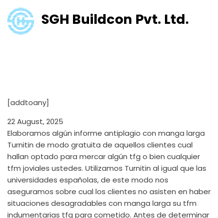
SGH Buildcon Pvt. Ltd.
Mercar TFG personalizado
sobre 7 momentos Respaldo
sobre originalidad
[addtoany]
22 August, 2025
Elaboramos algún informe antiplagio con manga larga
Turnitin de modo gratuita de aquellos clientes cual
hallan optado para mercar algún tfg o bien cualquier
tfm joviales ustedes. Utilizamos Turnitin al igual que las
universidades españolas, de este modo nos
aseguramos sobre cual los clientes no asisten en haber
situaciones desagradables con manga larga su tfm
indumentarias tfg para cometido.
Antes de determinar