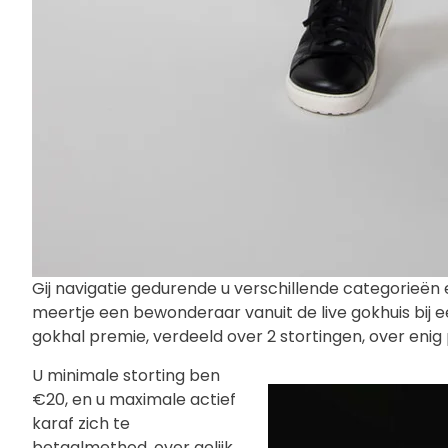
Gij navigatie gedurende u verschillende categorieën 
meertje een bewonderaar vanuit de live gokhuis bij 
gokhal premie, verdeeld over 2 stortingen, over enig
U minimale storting ben
€20, en u maximale actief
karaf zich te
betaalmethod, over gelijk