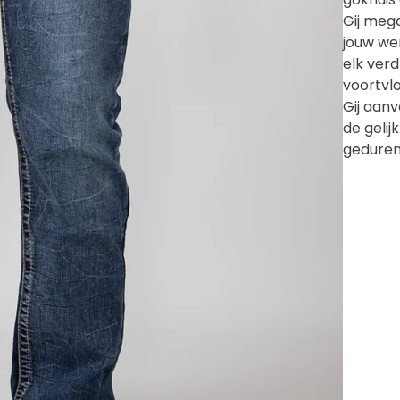
Gij meg
jouw wer
elk verd
voortvlo
Gij aanv
de gelij
geduren