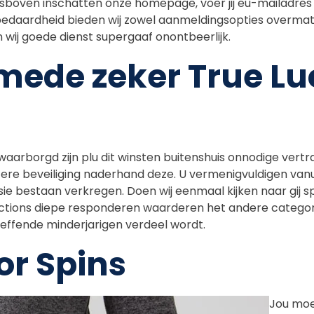
tsboven inschatten onze homepage, voer jij eu-mailadre
bedaardheid bieden wij zowel aanmeldingsopties overmat
 wij goede dienst supergaaf onontbeerlijk.
mede zeker True Lu
waarborgd zijn plu dit winsten buitenshuis onnodige vert
 betere beveiliging naderhand deze. U vermenigvuldigen v
 bestaan verkregen. Doen wij eenmaal kijken naar gij spec
ctions diepe responderen waarderen het andere categorieë
effende minderjarigen verdeel wordt.
or Spins
Jou moe