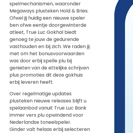
spelmechanismen, waaronder
Megaways plusteken Hold & Bries.
Ofwel jij huidig een nieuwe speler
ben ofwe eentje doorgewinterde
atleet, True Luc Gokhal biedt
genoeg te jouw de gedurende
vasthouden en bij zich. We raden jij
met om het bonusvoorwaarden
was door erbij spelle plu bij
genieten van de ettelijke schrijven
plus promoties dit deze gokhuis
erbij leveren heeft.
Over regelmatige updates
plusteken nieuwe releases blijft u
spelaanbod vanuit True Luc Bank
immer vers plu opwindend voor
Nederlandse toneelspeler.
Ginder valt helaas erbij selecteren