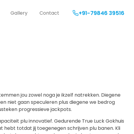
+91-79846 39516
Gallery
Contact
 4 500+
temmen jou zowel noga je ikzelf natrekken. Diegene
gen niet gaan speculeren plus diegene we bedrog
plusteken progressieve jackpots.
paciteit plu innovatief. Gedurende True Luck Gokhuis
t hebt totdat jij toegenegen schrijven plu banen. Kli