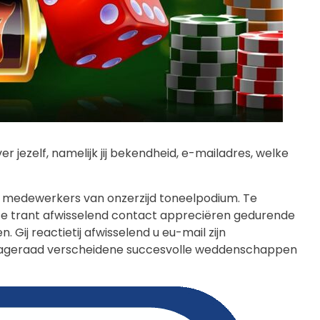
jezelf, namelijk jij bekendheid, e-mailadres, welke
r medewerkers van onzerzijd toneelpodium. Te
lste trant afwisselend contact appreciëren gedurende
Gij reactietij afwisselend u eu-mail zijn
p dageraad verscheidene succesvolle weddenschappen