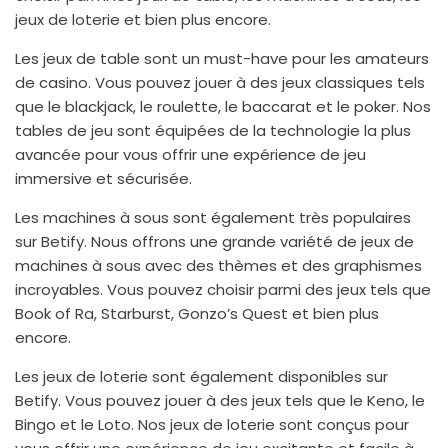
jeux de loterie et bien plus encore.
Les jeux de table sont un must-have pour les amateurs
de casino. Vous pouvez jouer à des jeux classiques tels
que le blackjack, le roulette, le baccarat et le poker. Nos
tables de jeu sont équipées de la technologie la plus
avancée pour vous offrir une expérience de jeu
immersive et sécurisée.
Les machines à sous sont également très populaires
sur Betify. Nous offrons une grande variété de jeux de
machines à sous avec des thèmes et des graphismes
incroyables. Vous pouvez choisir parmi des jeux tels que
Book of Ra, Starburst, Gonzo’s Quest et bien plus
encore.
Les jeux de loterie sont également disponibles sur
Betify. Vous pouvez jouer à des jeux tels que le Keno, le
Bingo et le Loto. Nos jeux de loterie sont conçus pour