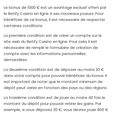
Le bonus de 1000 € est un avantage exclusif offert par
le Betify Casino en ligne à ses nouveaux joueurs. Pour
bénéficier de ce bonus, il est nécessaire de respecter
certaines conditions.
La première condition est de créer un compte sur le
site web du Betify Casino en ligne. Pour cela, il est
nécessaire de remplir le formulaire de création de
compte avec les informations personnelles
demandées.
La deuxième condition est de déposer au moins 20 €
dans votre compte pour pouvoir bénéficier du bonus. Il
est important de noter que le montant minimum de
dépôt peut varier en fonction des pays ou des régions.
La troisième condition est de jouer au moins 40 fois le
montant du dépôt pour pouvoir retirer les gains. Par
exemple, si vous déposez 20 €, vous devrez jouer 800 €