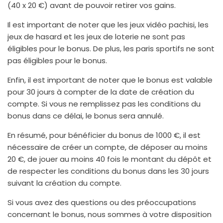
(40 x 20 €) avant de pouvoir retirer vos gains.
Il est important de noter que les jeux vidéo pachisi, les
jeux de hasard et les jeux de loterie ne sont pas
éligibles pour le bonus. De plus, les paris sportifs ne sont
pas éligibles pour le bonus.
Enfin, il est important de noter que le bonus est valable
pour 30 jours à compter de la date de création du
compte. Si vous ne remplissez pas les conditions du
bonus dans ce délai, le bonus sera annulé.
En résumé, pour bénéficier du bonus de 1000 €, il est
nécessaire de créer un compte, de déposer au moins
20 €, de jouer au moins 40 fois le montant du dépôt et
de respecter les conditions du bonus dans les 30 jours
suivant la création du compte.
Si vous avez des questions ou des préoccupations
concernant le bonus, nous sommes à votre disposition