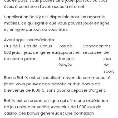
autres pays. Vous pouvez ainsi jouer partout où vous
êtes, à condition d’avoir accès à internet.
L’application Betify est disponible pour les appareils
mobiles, ce qui signifie que vous pouvez jouer en ligne
et en ligne partout où vous êtes.
Avantages Inconvénients
Plus de 1
Pas de
Bonus
Pas de
Connexion
Pas
000 jeux
jeux de
généreux
support en
sécurisée
de
de casino
poker
français
jeux
24h/24
de
sport
Bonus Betify est un excellent moyen de commencer à
jouer. Vous pouvez ainsi bénéficier d’un bonus de
bienvenue de 1000 €, sans avoir à déposer d’argent.
Betify est un casino en ligne qui offre une expérience
de jeu unique et variée. Avec plus de 1 000 jeux de
casino, des bonus généreux et une connexion