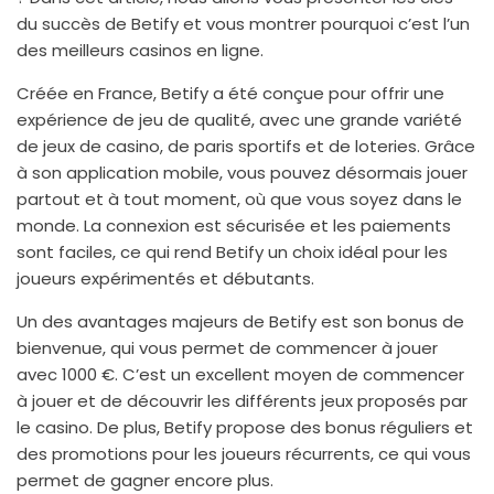
du succès de Betify et vous montrer pourquoi c’est l’un
des meilleurs casinos en ligne.
Créée en France, Betify a été conçue pour offrir une
expérience de jeu de qualité, avec une grande variété
de jeux de casino, de paris sportifs et de loteries. Grâce
à son application mobile, vous pouvez désormais jouer
partout et à tout moment, où que vous soyez dans le
monde. La connexion est sécurisée et les paiements
sont faciles, ce qui rend Betify un choix idéal pour les
joueurs expérimentés et débutants.
Un des avantages majeurs de Betify est son bonus de
bienvenue, qui vous permet de commencer à jouer
avec 1000 €. C’est un excellent moyen de commencer
à jouer et de découvrir les différents jeux proposés par
le casino. De plus, Betify propose des bonus réguliers et
des promotions pour les joueurs récurrents, ce qui vous
permet de gagner encore plus.