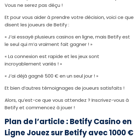
Vous ne serez pas déçu !
Et pour vous aider à prendre votre décision, voici ce que
disent les joueurs de Betify :
« J’ai essayé plusieurs casinos en ligne, mais Betify est
le seul qui m’a vraiment fait gagner ! »
« La connexion est rapide et les jeux sont
incroyablement variés ! »
« J’ai déjà gagné 500 € en un seul jour ! »
Et bien d’autres témoignages de joueurs satisfaits !
Alors, qu’est-ce que vous attendez ? Inscrivez-vous à
Betify et commencez à jouer !
Plan de l’article : Betify Casino en
Ligne Jouez sur Betify avec 1000 €