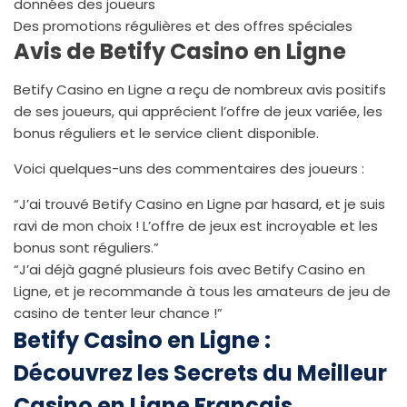
données des joueurs
Des promotions régulières et des offres spéciales
Avis de Betify Casino en Ligne
Betify Casino en Ligne a reçu de nombreux avis positifs
de ses joueurs, qui apprécient l’offre de jeux variée, les
bonus réguliers et le service client disponible.
Voici quelques-uns des commentaires des joueurs :
“J’ai trouvé Betify Casino en Ligne par hasard, et je suis
ravi de mon choix ! L’offre de jeux est incroyable et les
bonus sont réguliers.”
“J’ai déjà gagné plusieurs fois avec Betify Casino en
Ligne, et je recommande à tous les amateurs de jeu de
casino de tenter leur chance !”
Betify Casino en Ligne :
Découvrez les Secrets du Meilleur
Casino en Ligne Français