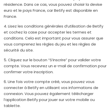
résidence. Dans ce cas, vous pouvez choisir la devise
euro et le pays France, car Betify est disponible en
France.
4. Lisez les conditions générales d’utilisation de Betify
et cochez la case pour accepter les termes et
conditions. Cela est important pour vous assurer que
vous comprenez les règles du jeu et les règles de
sécurité du site.
5. Cliquez sur le bouton “S’inscrire” pour valider votre
compte. Vous recevrez un e-mail de confirmation pour
confirmer votre inscription.
6. Une fois votre compte créé, vous pouvez vous
connecter à Betify en utilisant vos informations de
connexion. Vous pouvez également télécharger
l’application Betify pour jouer sur votre mobile ou
tablette.