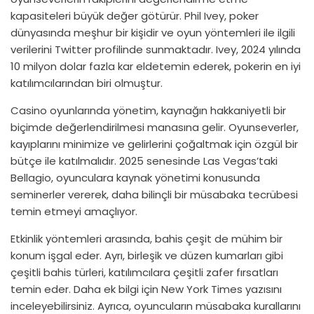
kapasiteleri büyük değer götürür. Phil Ivey, poker
dünyasında meşhur bir kişidir ve oyun yöntemleri ile ilgili
verilerini
Twitter profilinde
sunmaktadır. Ivey, 2024 yılında
10 milyon dolar fazla kar eldetemin ederek, pokerin en iyi
katılımcılarından biri olmuştur.
Casino oyunlarında yönetim, kaynağın hakkaniyetli bir
biçimde değerlendirilmesi manasına gelir. Oyunseverler,
kayıplarını minimize ve gelirlerini çoğaltmak için özgül bir
bütçe ile katılmalıdır. 2025 senesinde Las Vegas’taki
Bellagio, oyunculara kaynak yönetimi konusunda
seminerler vererek, daha bilinçli bir müsabaka tecrübesi
temin etmeyi amaçlıyor.
Etkinlik yöntemleri arasında, bahis çeşit de mühim bir
konum işgal eder. Ayrı, birleşik ve düzen kumarları gibi
çeşitli bahis türleri, katılımcılara çeşitli zafer fırsatları
temin eder. Daha ek bilgi için
New York Times
yazısını
inceleyebilirsiniz. Ayrıca, oyuncuların müsabaka kurallarını