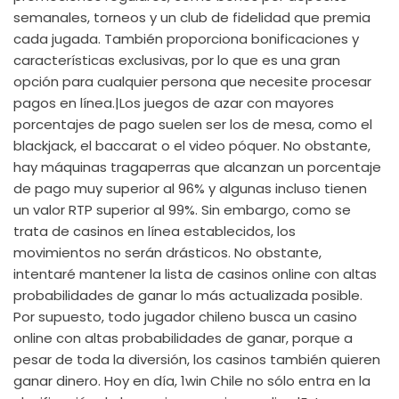
semanales, torneos y un club de fidelidad que premia
cada jugada. También proporciona bonificaciones y
características exclusivas, por lo que es una gran
opción para cualquier persona que necesite procesar
pagos en línea.|Los juegos de azar con mayores
porcentajes de pago suelen ser los de mesa, como el
blackjack, el baccarat o el video póquer. No obstante,
hay máquinas tragaperras que alcanzan un porcentaje
de pago muy superior al 96% y algunas incluso tienen
un valor RTP superior al 99%. Sin embargo, como se
trata de casinos en línea establecidos, los
movimientos no serán drásticos. No obstante,
intentaré mantener la lista de casinos online con altas
probabilidades de ganar lo más actualizada posible.
Por supuesto, todo jugador chileno busca un casino
online con altas probabilidades de ganar, porque a
pesar de toda la diversión, los casinos también quieren
ganar dinero. Hoy en día, 1win Chile no sólo entra en la