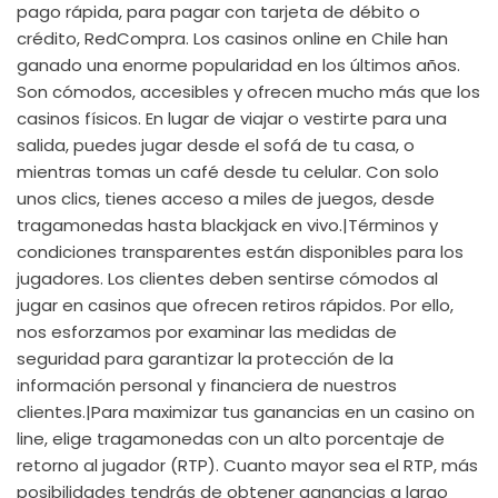
pago rápida, para pagar con tarjeta de débito o
crédito, RedCompra. Los casinos online en Chile han
ganado una enorme popularidad en los últimos años.
Son cómodos, accesibles y ofrecen mucho más que los
casinos físicos. En lugar de viajar o vestirte para una
salida, puedes jugar desde el sofá de tu casa, o
mientras tomas un café desde tu celular. Con solo
unos clics, tienes acceso a miles de juegos, desde
tragamonedas hasta blackjack en vivo.|Términos y
condiciones transparentes están disponibles para los
jugadores. Los clientes deben sentirse cómodos al
jugar en casinos que ofrecen retiros rápidos. Por ello,
nos esforzamos por examinar las medidas de
seguridad para garantizar la protección de la
información personal y financiera de nuestros
clientes.|Para maximizar tus ganancias en un casino on
line, elige tragamonedas con un alto porcentaje de
retorno al jugador (RTP). Cuanto mayor sea el RTP, más
posibilidades tendrás de obtener ganancias a largo