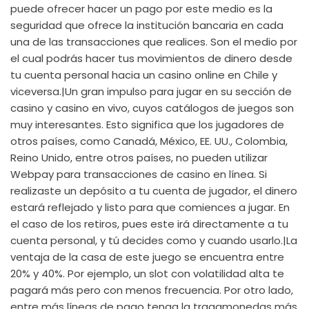
puede ofrecer hacer un pago por este medio es la
seguridad que ofrece la institución bancaria en cada
una de las transacciones que realices. Son el medio por
el cual podrás hacer tus movimientos de dinero desde
tu cuenta personal hacia un casino online en Chile y
viceversa.|Un gran impulso para jugar en su sección de
casino y casino en vivo, cuyos catálogos de juegos son
muy interesantes. Esto significa que los jugadores de
otros países, como Canadá, México, EE. UU., Colombia,
Reino Unido, entre otros países, no pueden utilizar
Webpay para transacciones de casino en línea. Si
realizaste un depósito a tu cuenta de jugador, el dinero
estará reflejado y listo para que comiences a jugar. En
el caso de los retiros, pues este irá directamente a tu
cuenta personal, y tú decides como y cuando usarlo.|La
ventaja de la casa de este juego se encuentra entre
20% y 40%. Por ejemplo, un slot con volatilidad alta te
pagará más pero con menos frecuencia. Por otro lado,
entre más líneas de pago tenga la tragamonedas más