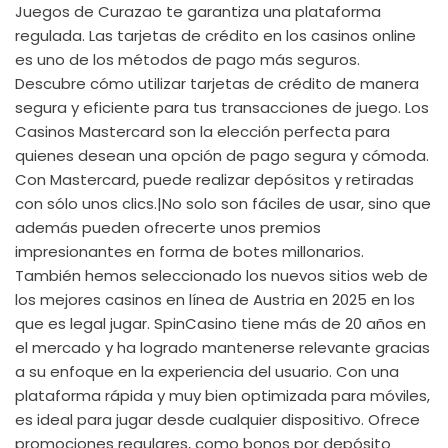
Juegos de Curazao te garantiza una plataforma
regulada. Las tarjetas de crédito en los casinos online
es uno de los métodos de pago más seguros.
Descubre cómo utilizar tarjetas de crédito de manera
segura y eficiente para tus transacciones de juego. Los
Casinos Mastercard son la elección perfecta para
quienes desean una opción de pago segura y cómoda.
Con Mastercard, puede realizar depósitos y retiradas
con sólo unos clics.|No solo son fáciles de usar, sino que
además pueden ofrecerte unos premios
impresionantes en forma de botes millonarios.
También hemos seleccionado los nuevos sitios web de
los mejores casinos en línea de Austria en 2025 en los
que es legal jugar. SpinCasino tiene más de 20 años en
el mercado y ha logrado mantenerse relevante gracias
a su enfoque en la experiencia del usuario. Con una
plataforma rápida y muy bien optimizada para móviles,
es ideal para jugar desde cualquier dispositivo. Ofrece
promociones regulares, como bonos por depósito