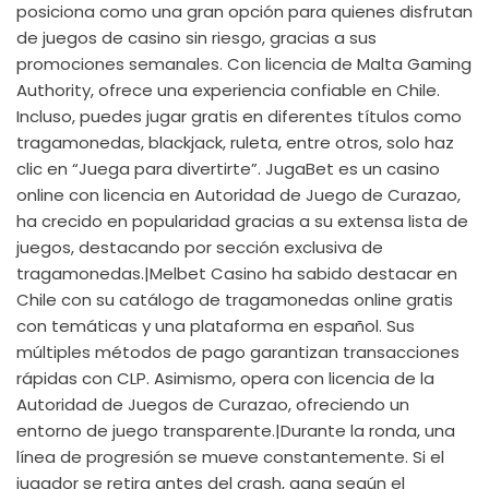
posiciona como una gran opción para quienes disfrutan
de juegos de casino sin riesgo, gracias a sus
promociones semanales. Con licencia de Malta Gaming
Authority, ofrece una experiencia confiable en Chile.
Incluso, puedes jugar gratis en diferentes títulos como
tragamonedas, blackjack, ruleta, entre otros, solo haz
clic en “Juega para divertirte”. JugaBet es un casino
online con licencia en Autoridad de Juego de Curazao,
ha crecido en popularidad gracias a su extensa lista de
juegos, destacando por sección exclusiva de
tragamonedas.|Melbet Casino ha sabido destacar en
Chile con su catálogo de tragamonedas online gratis
con temáticas y una plataforma en español. Sus
múltiples métodos de pago garantizan transacciones
rápidas con CLP. Asimismo, opera con licencia de la
Autoridad de Juegos de Curazao, ofreciendo un
entorno de juego transparente.|Durante la ronda, una
línea de progresión se mueve constantemente. Si el
jugador se retira antes del crash, gana según el