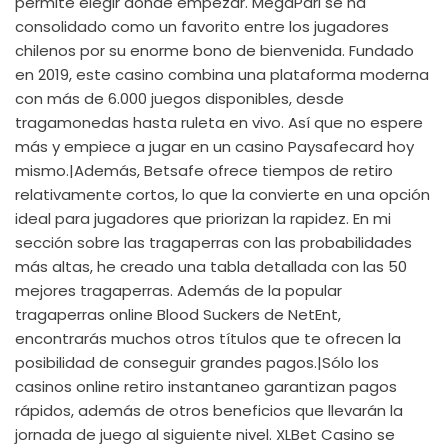
permite elegir dónde empezar. MegaPari se ha
consolidado como un favorito entre los jugadores
chilenos por su enorme bono de bienvenida. Fundado
en 2019, este casino combina una plataforma moderna
con más de 6.000 juegos disponibles, desde
tragamonedas hasta ruleta en vivo. Así que no espere
más y empiece a jugar en un casino Paysafecard hoy
mismo.|Además, Betsafe ofrece tiempos de retiro
relativamente cortos, lo que la convierte en una opción
ideal para jugadores que priorizan la rapidez. En mi
sección sobre las tragaperras con las probabilidades
más altas, he creado una tabla detallada con las 50
mejores tragaperras. Además de la popular
tragaperras online Blood Suckers de NetEnt,
encontrarás muchos otros títulos que te ofrecen la
posibilidad de conseguir grandes pagos.|Sólo los
casinos online retiro instantaneo garantizan pagos
rápidos, además de otros beneficios que llevarán la
jornada de juego al siguiente nivel. XLBet Casino se