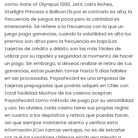
como Gate of Olympus 1000, JetX, Loki’s Riches,
Starlight Princess o Balloon.|Si por el contrario es alta, la
frecuencia de juegos es poca pero la cantidad es
interesante. Se refiere a la frecuencia con la que un
juego paga ganancias, cuando la volatilidad es alta los
premios son altos pero la frecuencia es baja.|Las
tarjetas de crédito y débito son las más fáciles de
utilizar por su rapidez y seguridad al momento de hacer
un pago. Sin embargo, si deseas realizar el retiro de tus
ganancias, estas pueden tomar hasta 5 días hábiles
en ser procesadas. Paysafecard es una empresa de
tarjetas prepagadas que podrás adquirir en Chile con
total facilidad. Muchos de los casinos aceptan
Paysafecard como método de pago por su versatilidad
y uso. No olvides, cada casino tiene sus propias reglas
en cuanto a los depósitos y retiros que puedas hacer,
así que siempre mantente atento y verifica esta
información.|Con tantas ventajas, no es de extrañar
por qué los jugadores chilenos están recurriendo a