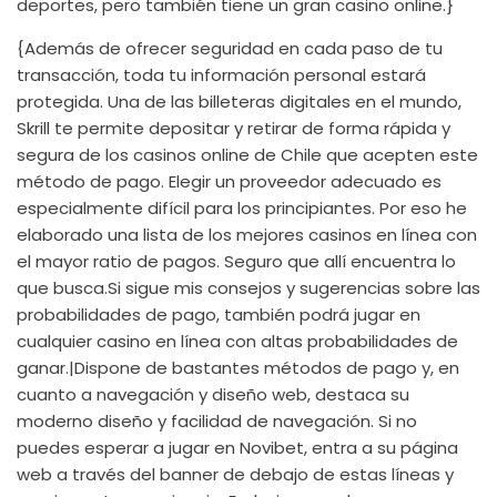
deportes, pero también tiene un gran casino online.}
{Además de ofrecer seguridad en cada paso de tu
transacción, toda tu información personal estará
protegida. Una de las billeteras digitales en el mundo,
Skrill te permite depositar y retirar de forma rápida y
segura de los casinos online de Chile que acepten este
método de pago. Elegir un proveedor adecuado es
especialmente difícil para los principiantes. Por eso he
elaborado una lista de los mejores casinos en línea con
el mayor ratio de pagos. Seguro que allí encuentra lo
que busca.Si sigue mis consejos y sugerencias sobre las
probabilidades de pago, también podrá jugar en
cualquier casino en línea con altas probabilidades de
ganar.|Dispone de bastantes métodos de pago y, en
cuanto a navegación y diseño web, destaca su
moderno diseño y facilidad de navegación. Si no
puedes esperar a jugar en Novibet, entra a su página
web a través del banner de debajo de estas líneas y