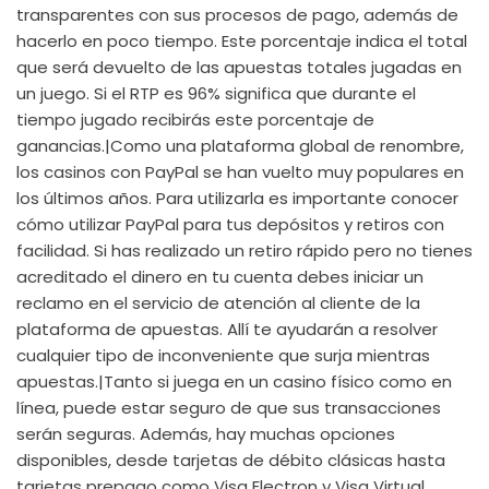
transparentes con sus procesos de pago, además de
hacerlo en poco tiempo. Este porcentaje indica el total
que será devuelto de las apuestas totales jugadas en
un juego. Si el RTP es 96% significa que durante el
tiempo jugado recibirás este porcentaje de
ganancias.|Como una plataforma global de renombre,
los casinos con PayPal se han vuelto muy populares en
los últimos años. Para utilizarla es importante conocer
cómo utilizar PayPal para tus depósitos y retiros con
facilidad. Si has realizado un retiro rápido pero no tienes
acreditado el dinero en tu cuenta debes iniciar un
reclamo en el servicio de atención al cliente de la
plataforma de apuestas. Allí te ayudarán a resolver
cualquier tipo de inconveniente que surja mientras
apuestas.|Tanto si juega en un casino físico como en
línea, puede estar seguro de que sus transacciones
serán seguras. Además, hay muchas opciones
disponibles, desde tarjetas de débito clásicas hasta
tarjetas prepago como Visa Electron y Visa Virtual.