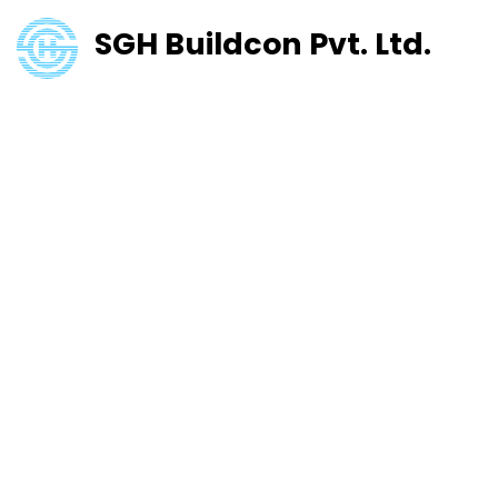
SGH Buildcon Pvt. Ltd.
{Casinos online: Mejores
métodos de pago|Los Mejores
Casinos Online en Chile para
ganar en grande en
2025|Casinos Online que
Pagan Más Rápido Chile 2025
Retiros Instantáneos|Casinos
online que pagan mejor en
Chile Radio Las Nieves|¿Qué
hay que saber sobre los
casinos con licencia en Chile?