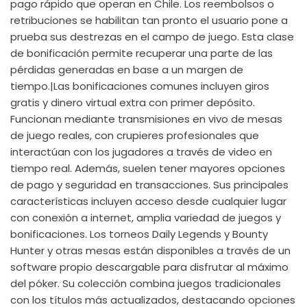
pago rápido que operan en Chile. Los reembolsos o
retribuciones se habilitan tan pronto el usuario pone a
prueba sus destrezas en el campo de juego. Esta clase
de bonificación permite recuperar una parte de las
pérdidas generadas en base a un margen de
tiempo.|Las bonificaciones comunes incluyen giros
gratis y dinero virtual extra con primer depósito.
Funcionan mediante transmisiones en vivo de mesas
de juego reales, con crupieres profesionales que
interactúan con los jugadores a través de video en
tiempo real. Además, suelen tener mayores opciones
de pago y seguridad en transacciones. Sus principales
características incluyen acceso desde cualquier lugar
con conexión a internet, amplia variedad de juegos y
bonificaciones. Los torneos Daily Legends y Bounty
Hunter y otras mesas están disponibles a través de un
software propio descargable para disfrutar al máximo
del póker. Su colección combina juegos tradicionales
con los títulos más actualizados, destacando opciones