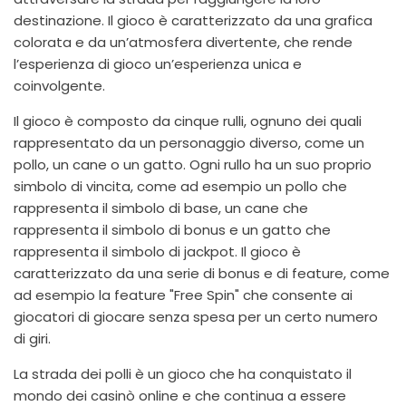
destinazione. Il gioco è caratterizzato da una grafica
colorata e da un’atmosfera divertente, che rende
l’esperienza di gioco un’esperienza unica e
coinvolgente.
Il gioco è composto da cinque rulli, ognuno dei quali
rappresentato da un personaggio diverso, come un
pollo, un cane o un gatto. Ogni rullo ha un suo proprio
simbolo di vincita, come ad esempio un pollo che
rappresenta il simbolo di base, un cane che
rappresenta il simbolo di bonus e un gatto che
rappresenta il simbolo di jackpot. Il gioco è
caratterizzato da una serie di bonus e di feature, come
ad esempio la feature "Free Spin" che consente ai
giocatori di giocare senza spesa per un certo numero
di giri.
La strada dei polli è un gioco che ha conquistato il
mondo dei casinò online e che continua a essere