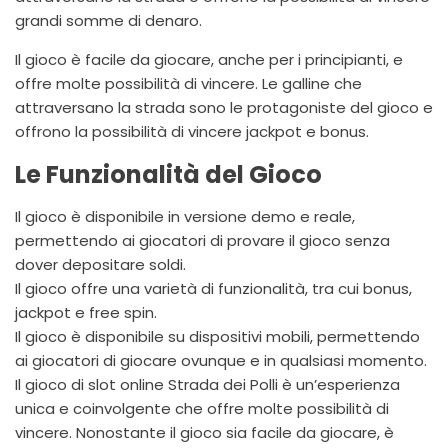
grandi somme di denaro.
Il gioco è facile da giocare, anche per i principianti, e
offre molte possibilità di vincere. Le galline che
attraversano la strada sono le protagoniste del gioco e
offrono la possibilità di vincere jackpot e bonus.
Le Funzionalità del Gioco
Il gioco è disponibile in versione demo e reale,
permettendo ai giocatori di provare il gioco senza
dover depositare soldi.
Il gioco offre una varietà di funzionalità, tra cui bonus,
jackpot e free spin.
Il gioco è disponibile su dispositivi mobili, permettendo
ai giocatori di giocare ovunque e in qualsiasi momento.
Il gioco di slot online Strada dei Polli è un’esperienza
unica e coinvolgente che offre molte possibilità di
vincere. Nonostante il gioco sia facile da giocare, è