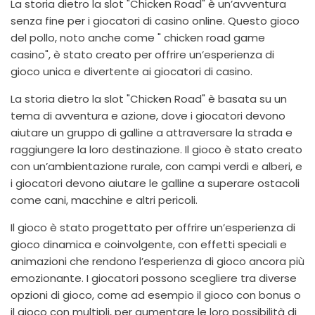
La storia dietro la slot "Chicken Road" è un’avventura
senza fine per i giocatori di casino online. Questo gioco
del pollo, noto anche come "
chicken road game
casino", è stato creato per offrire un’esperienza di
gioco unica e divertente ai giocatori di casino.
La storia dietro la slot "Chicken Road" è basata su un
tema di avventura e azione, dove i giocatori devono
aiutare un gruppo di galline a attraversare la strada e
raggiungere la loro destinazione. Il gioco è stato creato
con un’ambientazione rurale, con campi verdi e alberi, e
i giocatori devono aiutare le galline a superare ostacoli
come cani, macchine e altri pericoli.
Il gioco è stato progettato per offrire un’esperienza di
gioco dinamica e coinvolgente, con effetti speciali e
animazioni che rendono l’esperienza di gioco ancora più
emozionante. I giocatori possono scegliere tra diverse
opzioni di gioco, come ad esempio il gioco con bonus o
il gioco con multipli, per aumentare le loro possibilità di