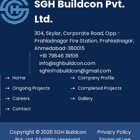
SGH Buildcon Pvt.
Ltd.
304, Skylar, Corporate Road, Opp.-
Prahladnagar Fire Station, Prahladnagar,
Ahmedabad-380015
+91 79846 39516
info@sghbuildcon.com
sghinfrabuildcon@gmail.com
Home
Company Profile
Ongoing Projects
Completed Projects
Careers
Gallery
Contact
Copyright © 2026 SGH Buildcon
Privacy Policy
|
Pvt. Ltd. All rights reserved.
Terms of use