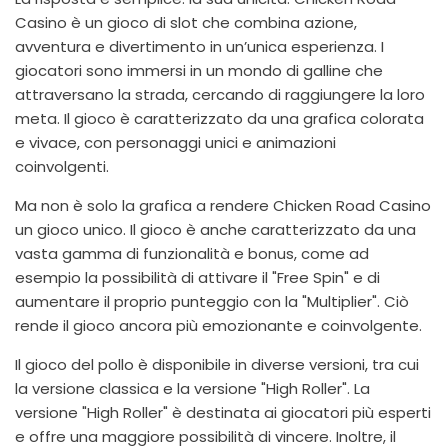
Casino è un gioco di slot che combina azione,
avventura e divertimento in un’unica esperienza. I
giocatori sono immersi in un mondo di galline che
attraversano la strada, cercando di raggiungere la loro
meta. Il gioco è caratterizzato da una grafica colorata
e vivace, con personaggi unici e animazioni
coinvolgenti.
Ma non è solo la grafica a rendere Chicken Road Casino
un gioco unico. Il gioco è anche caratterizzato da una
vasta gamma di funzionalità e bonus, come ad
esempio la possibilità di attivare il "Free Spin" e di
aumentare il proprio punteggio con la "Multiplier". Ciò
rende il gioco ancora più emozionante e coinvolgente.
Il gioco del pollo è disponibile in diverse versioni, tra cui
la versione classica e la versione "High Roller". La
versione "High Roller" è destinata ai giocatori più esperti
e offre una maggiore possibilità di vincere. Inoltre, il