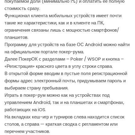
покупаемой доли (минимально 1%) и оплатить ее полную
стоимость сразу.
Функционал клиента мобильных устройств имеет почти
такие же характеристики, как и в клиенте на ПК,
ограничения связаны лишь с мощностью смартфонов/
планшетов.
Программу для устройств на базе ОС Android можно найти
на официальном портале покер-рума.
Далее ПокерОК с разделами – Poker / WSOP и кнопка –
«Регистрация» красного цвета в углу строки справа.
В открытой форме вводим в пустые поля регистрационной
формы адрес электронный почты, придумываем пароль и
выбираем страну пребывания.
Играть в покер-рум можно как на устройствах под
управлением Android, так и на планшетах и смартфонах,
работающих на iOS.
На вкладках кеш-игр и турниров слева находится список
столов, а справа — краткая сводка с регламентом или
перечнем участников.