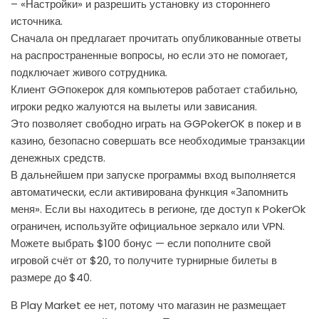
– «Настройки» и разрешить установку из стороннего
источника.
Сначала он предлагает прочитать опубликованные ответы
на распространенные вопросы, но если это не помогает,
подключает живого сотрудника.
Клиент GGпокерок для компьютеров работает стабильно,
игроки редко жалуются на вылеты или зависания.
Это позволяет свободно играть на GGPokerOK в покер и в
казино, безопасно совершать все необходимые транзакции
денежных средств.
В дальнейшем при запуске программы вход выполняется
автоматически, если активирована функция «Запомнить
меня». Если вы находитесь в регионе, где доступ к PokerOk
ограничен, используйте официальное зеркало или VPN.
Можете выбрать $100 бонус — если пополните свой
игровой счёт от $20, то получите турнирные билеты в
размере до $40.
В Play Market ее нет, потому что магазин не размещает