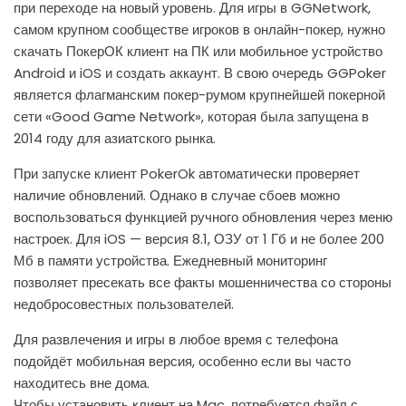
при переходе на новый уровень. Для игры в GGNetwork,
самом крупном сообществе игроков в онлайн-покер, нужно
скачать ПокерОК клиент на ПК или мобильное устройство
Android и iOS и создать аккаунт. В свою очередь GGPoker
является флагманским покер-румом крупнейшей покерной
сети «Good Game Network», которая была запущена в
2014 году для азиатского рынка.
При запуске клиент PokerOk автоматически проверяет
наличие обновлений. Однако в случае сбоев можно
воспользоваться функцией ручного обновления через меню
настроек. Для iOS — версия 8.1, ОЗУ от 1 Гб и не более 200
Мб в памяти устройства. Ежедневный мониторинг
позволяет пресекать все факты мошенничества со стороны
недобросовестных пользователей.
Для развлечения и игры в любое время с телефона
подойдёт мобильная версия, особенно если вы часто
находитесь вне дома.
Чтобы установить клиент на Mac, потребуется файл с