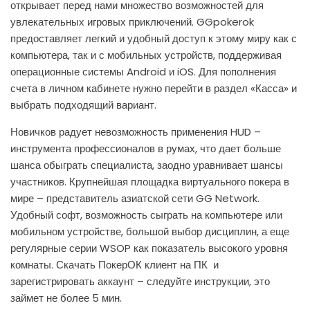
открывает перед нами множество возможностей для
увлекательных игровых приключений. GGpokerok
предоставляет легкий и удобный доступ к этому миру как с
компьютера, так и с мобильных устройств, поддерживая
операционные системы Android и iOS. Для пополнения
счета в личном кабинете нужно перейти в раздел «Касса» и
выбрать подходящий вариант.
Новичков радует невозможность применения HUD –
инструмента профессионалов в румах, что дает больше
шанса обыграть специалиста, заодно уравнивает шансы
участников. Крупнейшая площадка виртуального покера в
мире – представитель азиатской сети GG Network.
Удобный софт, возможность сыграть на компьютере или
мобильном устройстве, большой выбор дисциплин, а еще
регулярные серии WSOP как показатель высокого уровня
комнаты. Скачать ПокерОК клиент на ПК и
зарегистрировать аккаунт – следуйте инструкции, это
займет не более 5 мин.