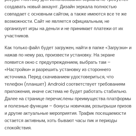
создавать новый аккаунт. Дизайн зеркала полностью
совпадает с основным сайтом, а также имеются все те же
возможности. Сайт не является официальным, не
организует игры на деньги и не принимает платежи от их
участников.
Как только файл будет загружен, найти в папке «Загрузки» и
нажав по нему раз, произвести установку. На экране
появится окно с предупреждением, выбрать там –
«Настройки» и разрешить установку из стороннего
источника. Перед скачиванием удостовериться, что
телефон (планшет) Android соответствует требованиям
приложения, иначе система не будет работать стабильно.
Далее на странице перечислены преимущества платформы
и полезные функции – бонусы новичкам, розыгрыши призов
и другие актуальные мероприятия. Трафик посещаемости
остается активным, хоть бывают часы пик и периоды
спокойствия.