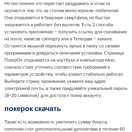
Но постепенно это перестает раздражать и отчасти
окупается тем, что за столом много игроков-любителей.
Она открывается в браузере смартфона, но быстро
загружается и работает без вылетов. Есть 2 способа
установить приложение – получить ссылку для скачивания
на почте, написав саппорту или в Телеграм – канале.
Останется мышкой перекинуть ярлык в папку со своими
программами и дождаться окончания установки. Страница
ПокерОк открывается на ноутбуке и компьютере Mac,
сначала стоит уточнить соответствие требований и
параметров устройства, чтобы клиент стабильно работал.
Выберите страну проживания, укажите ваш адрес
электронной почты, а также придумайте уникальный пароль
(8-20 символов) для доступа к покер аккаунту.
покерок скачать
Также есть возможность увеличить сумму бонуса,
пополняя счет дополнительными депозитами в течение 60