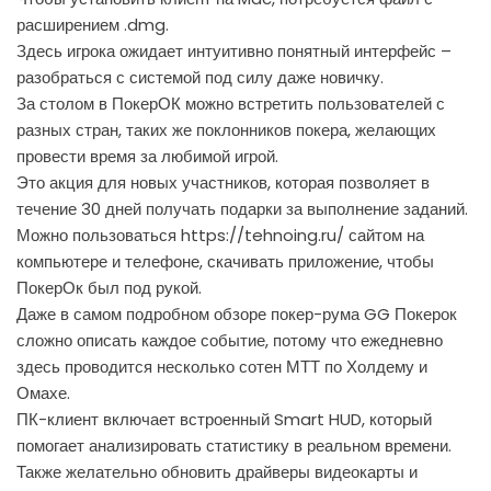
расширением .dmg.
Здесь игрока ожидает интуитивно понятный интерфейс –
разобраться с системой под силу даже новичку.
За столом в ПокерОК можно встретить пользователей с
разных стран, таких же поклонников покера, желающих
провести время за любимой игрой.
Это акция для новых участников, которая позволяет в
течение 30 дней получать подарки за выполнение заданий.
Можно пользоваться
https://tehnoing.ru/
сайтом на
компьютере и телефоне, скачивать приложение, чтобы
ПокерОк был под рукой.
Даже в самом подробном обзоре покер-рума GG Покерок
сложно описать каждое событие, потому что ежедневно
здесь проводится несколько сотен МТТ по Холдему и
Омахе.
ПК-клиент включает встроенный Smart HUD, который
помогает анализировать статистику в реальном времени.
Также желательно обновить драйверы видеокарты и