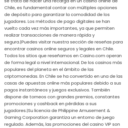
se trata de hacer una recarga en un casino online de
Chile, es fundamental contar con múltiples opciones
de depósito para garantizar la comodidad de los
jugadores. Los métodos de pago digitales se han
vuelto cada vez más importantes, ya que permiten
realizar transacciones de manera rápida y
segura.|Puedes visitar nuestra sección de reseñas para
encontrar casinos online seguros y legales en Chile.
Todos los sitios que reseñamos en Casino.com operan
de forma legal a nivel internacional. De los casinos más
populares del planeta en el ámbito de las
criptomonedas. En Chile se ha convertido en una de las
casas de apuestas online más populares debido a sus
pagos instantáneos y juegos exclusivos. También
dispone de torneos con grandes premios, constantes
promociones y cashback en pérdidas a sus
jugadores.|Su licencia de Philippine Amusement &
Gaming Corporation garantiza un entorno de juego
regulado. Además, las promociones del casino VIP son