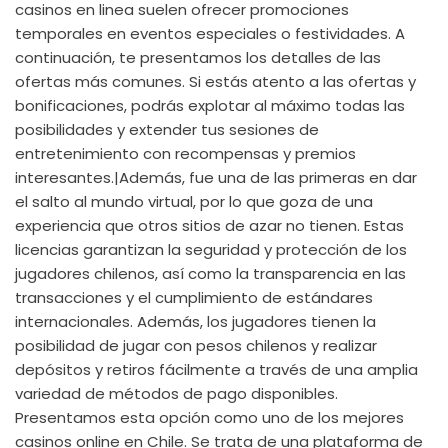
casinos en linea suelen ofrecer promociones
temporales en eventos especiales o festividades. A
continuación, te presentamos los detalles de las
ofertas más comunes. Si estás atento a las ofertas y
bonificaciones, podrás explotar al máximo todas las
posibilidades y extender tus sesiones de
entretenimiento con recompensas y premios
interesantes.|Además, fue una de las primeras en dar
el salto al mundo virtual, por lo que goza de una
experiencia que otros sitios de azar no tienen. Estas
licencias garantizan la seguridad y protección de los
jugadores chilenos, así como la transparencia en las
transacciones y el cumplimiento de estándares
internacionales. Además, los jugadores tienen la
posibilidad de jugar con pesos chilenos y realizar
depósitos y retiros fácilmente a través de una amplia
variedad de métodos de pago disponibles.
Presentamos esta opción como uno de los mejores
casinos online en Chile. Se trata de una plataforma de