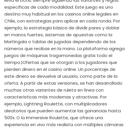
lleva el bote, siempre siguiendo las variantes y reglas
específicas de cada modalidad. Este juego es uno
destino muy habitual en los casinos online legales en
Chile, con estrategias para aplicar en cada ronda. Por
ejemplo, la estrategia básica de dividir pares y doblar
en manos fuertes, sistemas de apuestas como la
Martingala o tablas de jugadas dependiendo de los
números que recibas en la mano. La plataforma agrega
juegos de máquinas tragamonedas gratis todo el
tiempo.|Ofertas que se otorgan a los jugadores que
pierden dinero en el casino online. Un porcentaje de
este dinero se devuelve al usuario, como parte de la
oferta. A partir de estas versiones, se han desarrollado
muchas otras variantes de ruleta en línea con
características más modernas y atractivas. Por
ejemplo, Lightning Roulette, con multiplicadores
aleatorios que pueden aumentar las ganancias hasta
500x. O la Immersive Roulette, que ofrece una
experiencia en vivo más realista con múltiples cámaras