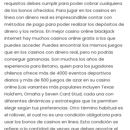
requisitos debes cumplir para poder cobrar cualquiera
de los bonos ofrecidos. Para jugar en los casinos en
línea con dinero real es imprescindible contar con
métodos de pago para poder realizar los depósitos de
dinero y los retiros. En
mejor casino online blackjack
internet hay muchos casinos online gratis a los que
puedes acceder. Puedes encontrar los mismos juegos
que en los casinos con dinero real, pero no podrás
conseguir ganancias. Son muchos los años de
experiencia para Betano, quien para los jugadores
chilenos ofrece más de 4000 eventos deportivos
diarios y más de 600 juegos de azar en su casino
online.|Las variantes más populares incluyen Texas
Hold’em, Omaha y Seven Card Stud, cada una con
diferentes dinámicas y estrategias que te permiten
elegir según tus preferencias. Otro término habitual es
el rollover, el cual no es una condición obligatoria para
usar los bonos de casinos en linea. Esta condición se
refiere a la cantidad de veces que debes apostar el