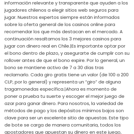
información relevante y transparente que ayuden a los
jugadores chilenos a elegir sitios web seguros para
jugar. Nuestros expertos siempre están informados
sobre la oferta general de los casinos online para
recomendar los que más destacan en el mercado. A
continuación resaltamos los 3 mejores casinos para
jugar con dinero real en Chile.|Es importante optar por
el bono dentro de plazo, y asegurarte de cumplir con su
rollover antes de que el bono expire. Por lo general, un
bono se mantiene activo de 7 a 30 días tras
reclamarlo. Cada giro gratis tiene un valor (de 100 a 200
CLP, por lo general) y representa un “giro” de alguna
tragamonedas específica.|Ahora es momento de
poner a prueba tu suerte y escoger el mejor juego de
azar para ganar dinero. Para nosotros, la variedad de
métodos de pago y los depósitos mínimos bajos son
clave para ser un excelente sitio de apuestas. Este tipo
de bote se carga de manera comunitaria, todos los
apostadores que apuestan su dinero en este juego,