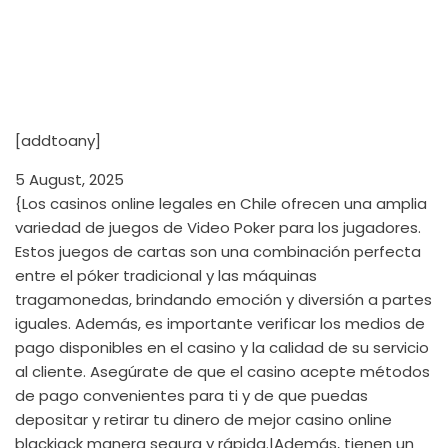
no equivocarse en la
elección|Casinos Online que
Pagan Dinero Real en Chile
2025}
[addtoany]
5 August, 2025
{Los casinos online legales en Chile ofrecen una amplia
variedad de juegos de Video Poker para los jugadores.
Estos juegos de cartas son una combinación perfecta
entre el póker tradicional y las máquinas
tragamonedas, brindando emoción y diversión a partes
iguales. Además, es importante verificar los medios de
pago disponibles en el casino y la calidad de su servicio
al cliente. Asegúrate de que el casino acepte métodos
de pago convenientes para ti y de que puedas
depositar y retirar tu dinero de
mejor casino online
blackjack
manera segura y rápida.|Además, tienen un