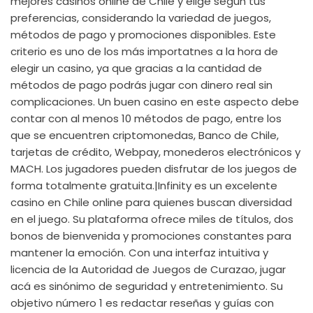
mejores casinos online de Chile y elige según tus
preferencias, considerando la variedad de juegos,
métodos de pago y promociones disponibles. Este
criterio es uno de los más importatnes a la hora de
elegir un casino, ya que gracias a la cantidad de
métodos de pago podrás jugar con dinero real sin
complicaciones. Un buen casino en este aspecto debe
contar con al menos 10 métodos de pago, entre los
que se encuentren criptomonedas, Banco de Chile,
tarjetas de crédito, Webpay, monederos electrónicos y
MACH. Los jugadores pueden disfrutar de los juegos de
forma totalmente gratuita.|Infinity es un excelente
casino en Chile online para quienes buscan diversidad
en el juego. Su plataforma ofrece miles de títulos, dos
bonos de bienvenida y promociones constantes para
mantener la emoción. Con una interfaz intuitiva y
licencia de la Autoridad de Juegos de Curazao, jugar
acá es sinónimo de seguridad y entretenimiento. Su
objetivo número 1 es redactar reseñas y guías con