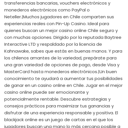
transferencias bancarias, vouchers electrónicos y
monederos electrónicos como PayPal o
Neteller.|Muchos jugadores en Chile comparten sus
experiencias reales con Pin-Up Casino. Ideal para
quienes buscan un mejor casino online Chile seguro y
con muchas opciones. Dirigido por la reputada Baytree
Interactive LTD y respaldado por la licencia de
Kahnawake, sabes que estás en buenas manos. Y para
los chilenos amantes de la variedad, prepárate para
una gran variedad de opciones de pago, desde Visa y
MasterCard hasta monederos electrónicos.|Un buen
conocimiento te ayudará a aumentar tus posibilidades
de ganar en un casino online en Chile. Jugar en el mejor
casino online puede ser emocionante y
potencialmente rentable. Descubre estrategias y
consejos prácticos para maximizar tus ganancias y
disfrutar de una experiencia responsable y positiva. El
blackjack online es un juego de cartas en el que los
jugadores buscan una mano lo más cercana posible a