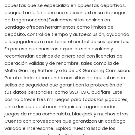
apuestas que se especializa en apuestas deportivas,
aunque también tiene una sección extensa de juegos
de tragamonedas.|Evaluamos si los casinos en
Santiago ofrecen herramientas como límites de
depósito, control de tiempo y autoexclusión, ayudando
a los jugadores a mantener el control de sus apuestas.
Es por eso que nuestros expertos solo evalúan y
recomiendan casinos de dinero real con licencias de
operación validas y de renombre, tales como la de
Malta Gaming Authority o la de UK Gambling Comissión.
Por otro lado, recomendamos sitios de apuestas con
sellos de seguridad que garanticen la protección de
tus datos personales, como SSL/TLS Cloudflare. Este
casino ofrece tres mil juegos para todos los jugadores,
entre los que destacan máquinas tragamonedas,
juegos de mesa como ruleta, blackjack y muchos otros.
Cuenta con proveedores que garantizan un catálogo
variado e interesante.|Explora nuestra lista de los