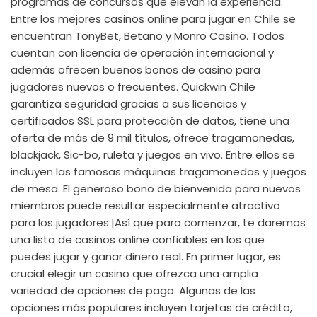
programas de concursos que elevan la experiencia.
Entre los mejores casinos online para jugar en Chile se
encuentran TonyBet, Betano y Monro Casino. Todos
cuentan con licencia de operación internacional y
además ofrecen buenos bonos de casino para
jugadores nuevos o frecuentes. Quickwin Chile
garantiza seguridad gracias a sus licencias y
certificados SSL para protección de datos, tiene una
oferta de más de 9 mil títulos, ofrece tragamonedas,
blackjack, Sic-bo, ruleta y juegos en vivo. Entre ellos se
incluyen las famosas máquinas tragamonedas y juegos
de mesa. El generoso bono de bienvenida para nuevos
miembros puede resultar especialmente atractivo
para los jugadores.|Así que para comenzar, te daremos
una lista de casinos online confiables en los que
puedes jugar y ganar dinero real. En primer lugar, es
crucial elegir un casino que ofrezca una amplia
variedad de opciones de pago. Algunas de las
opciones más populares incluyen tarjetas de crédito,