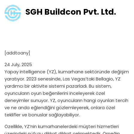
SGH Buildcon Pvt. Ltd.
Kumarhanelerde Yapay Zeka
ve Oyun Deneyimi
[addtoany]
24 July, 2025
Yapay intelligence (YZ), kumarhane sektöründe değişim
yaratıyor. 2023 senesinde, Las Vegas’taki Bellagio, YZ
yardımcı bir aktivite sistemi pazarladı. Bu sistem,
oyuncuların oyun beğenilerini inceleyerek özel
deneyimler sunuyor. YZ, oyuncuların hangi oyunları tercih
ve ne anda eğlendiğini gözlemleyerek, onlara özel
teklifler ve bonuslar sağlayabiliyor.
Özellikle, YZ’nin kumarhanelerdeki müşteri hizmetleri
üzerindeki nüfuzu dikkat dikkat çekmektedir. Örneğin,