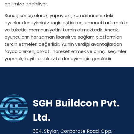
optimize edebiliyor.
Sonuç sonuç olarak, yapay akıl, kumarhanelerdeki
oyunlar deneyimini zenginleştirirken, emaneti artırmakta
ve tüketici memnuniyetini temin etmektedir. Ancak,
oyuncuların her zaman lisanslı ve sağlam platformları
tercih etmeleri değerlidir. YZ’nin verdiği avantajlardan
faydalanırken, dikkatli hareket etmek ve bilinçli seçimler
yapmak, keyifli bir aktivite deneyimi için gereklidir.
SGH Buildcon Pvt.
Ltd.
304, Skylar, Corporate Road, Opp.-