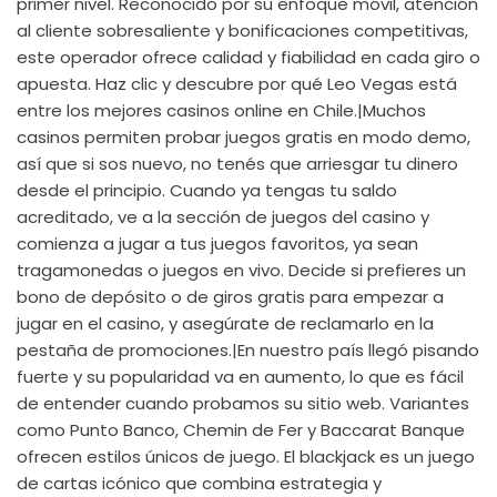
primer nivel. Reconocido por su enfoque móvil, atención
al cliente sobresaliente y bonificaciones competitivas,
este operador ofrece calidad y fiabilidad en cada giro o
apuesta. Haz clic y descubre por qué Leo Vegas está
entre los mejores casinos online en Chile.|Muchos
casinos permiten probar juegos gratis en modo demo,
así que si sos nuevo, no tenés que arriesgar tu dinero
desde el principio. Cuando ya tengas tu saldo
acreditado, ve a la sección de juegos del casino y
comienza a jugar a tus juegos favoritos, ya sean
tragamonedas o juegos en vivo. Decide si prefieres un
bono de depósito o de giros gratis para empezar a
jugar en el casino, y asegúrate de reclamarlo en la
pestaña de promociones.|En nuestro país llegó pisando
fuerte y su popularidad va en aumento, lo que es fácil
de entender cuando probamos su sitio web. Variantes
como Punto Banco, Chemin de Fer y Baccarat Banque
ofrecen estilos únicos de juego. El blackjack es un juego
de cartas icónico que combina estrategia y