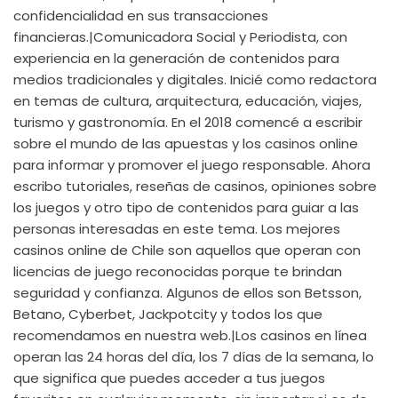
confidencialidad en sus transacciones
financieras.|Comunicadora Social y Periodista, con
experiencia en la generación de contenidos para
medios tradicionales y digitales. Inicié como redactora
en temas de cultura, arquitectura, educación, viajes,
turismo y gastronomía. En el 2018 comencé a escribir
sobre el mundo de las apuestas y los casinos online
para informar y promover el juego responsable. Ahora
escribo tutoriales, reseñas de casinos, opiniones sobre
los juegos y otro tipo de contenidos para guiar a las
personas interesadas en este tema. Los mejores
casinos online de Chile son aquellos que operan con
licencias de juego reconocidas porque te brindan
seguridad y confianza. Algunos de ellos son Betsson,
Betano, Cyberbet, Jackpotcity y todos los que
recomendamos en nuestra web.|Los casinos en línea
operan las 24 horas del día, los 7 días de la semana, lo
que significa que puedes acceder a tus juegos