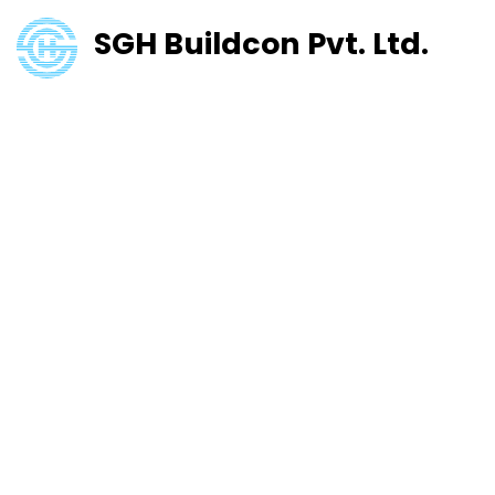
SGH Buildcon Pvt. Ltd.
{Los Mejores 8 Casinos Online
Chile para este 2025|Casino
Online en Chile Lista Mejores
Casinos Online en
2025|Mejores Casinos Online
en Chile con Dinero Real 2025
️|Mejores Casinos Online en
Chile Top 10 Sitios en 2025|Los
15 mejores casinos en línea de
Chile 2025|Los 10 mejores
casinos online en Chile para