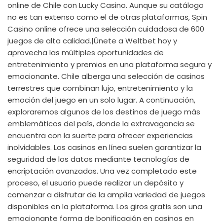
online de Chile con Lucky Casino. Aunque su catálogo
no es tan extenso como el de otras plataformas, Spin
Casino online ofrece una selección cuidadosa de 600
juegos de alta calidad.|Únete a Weltbet hoy y
aprovecha las múltiples oportunidades de
entretenimiento y premios en una plataforma segura y
emocionante. Chile alberga una selección de casinos
terrestres que combinan lujo, entretenimiento y la
emoción del juego en un solo lugar. A continuación,
exploraremos algunos de los destinos de juego más
emblemáticos del país, donde la extravagancia se
encuentra con la suerte para ofrecer experiencias
inolvidables. Los casinos en línea suelen garantizar la
seguridad de los datos mediante tecnologías de
encriptación avanzadas. Una vez completado este
proceso, el usuario puede realizar un depósito y
comenzar a disfrutar de la amplia variedad de juegos
disponibles en la plataforma. Los giros gratis son una
emocionante forma de bonificación en casinos en