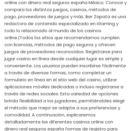
online con dinero real seguros españa
México. Conoce y
compara los distintos juegos, casinos, métodos de
pago, proveedores de juegos y más. Iker Zapata es una
redactora de contenido especializado en iGaming y
todo lo relacionado al mundo de los casinos
online.|Todos los sitios que recomendamos cumplen
con licencias, métodos de pago seguros y ofrecen
juegos de proveedores reconocidos. Registrarse para
jugar casino en línea desde cualquier lugar es simple y
conveniente. Los usuarios pueden inscribirse fácilmente
a través de diversas formas, como completar un
formulario en línea en el sitio web del casino, utilizar
aplicaciones móviles dedicadas o incluso registrarse a
través de redes sociales. Esta variedad de opciones
brinda flexibilidad a los jugadores, permitiéndoles elegir
el método que mejor se adapte a sus preferencias y
comodidad. A continuación, explicaremos
detalladamente las diferentes
casinos online con
dinero real seguros españa
formas de registro para