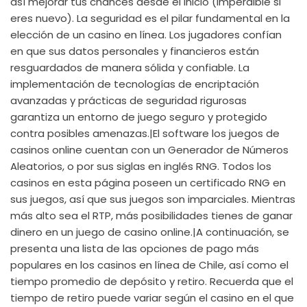
así mejorar tus chances desde el inicio (imperdible si
eres nuevo). La seguridad es el pilar fundamental en la
elección de un casino en línea. Los jugadores confían
en que sus datos personales y financieros están
resguardados de manera sólida y confiable. La
implementación de tecnologías de encriptación
avanzadas y prácticas de seguridad rigurosas
garantiza un entorno de juego seguro y protegido
contra posibles amenazas.|El software los juegos de
casinos online cuentan con un Generador de Números
Aleatorios, o por sus siglas en inglés RNG. Todos los
casinos en esta página poseen un certificado RNG en
sus juegos, así que sus juegos son imparciales. Mientras
más alto sea el RTP, más posibilidades tienes de ganar
dinero en un juego de casino online.|A continuación, se
presenta una lista de las opciones de pago más
populares en los casinos en línea de Chile, así como el
tiempo promedio de depósito y retiro. Recuerda que el
tiempo de retiro puede variar según el casino en el que