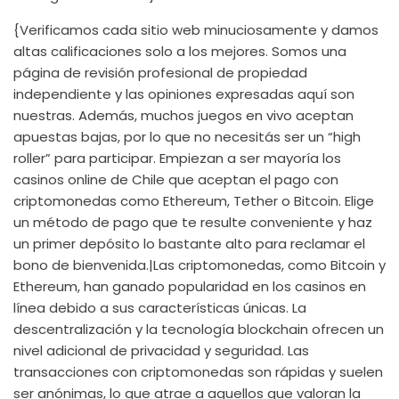
{Verificamos cada sitio web minuciosamente y damos
altas calificaciones solo a los mejores. Somos una
página de revisión profesional de propiedad
independiente y las opiniones expresadas aquí son
nuestras. Además, muchos juegos en vivo aceptan
apuestas bajas, por lo que no necesitás ser un “high
roller” para participar. Empiezan a ser mayoría los
casinos online de Chile que aceptan el pago con
criptomonedas como Ethereum, Tether o Bitcoin. Elige
un método de pago que te resulte conveniente y haz
un primer depósito lo bastante alto para reclamar el
bono de bienvenida.|Las criptomonedas, como Bitcoin y
Ethereum, han ganado popularidad en los casinos en
línea debido a sus características únicas. La
descentralización y la tecnología blockchain ofrecen un
nivel adicional de privacidad y seguridad. Las
transacciones con criptomonedas son rápidas y suelen
ser anónimas, lo que atrae a aquellos que valoran la