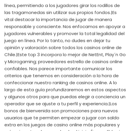
línea, permitiendo a los jugadores girar los rodillos de
las tragamonedas sin utilizar sus propios fondos.|Es
vital destacar la importancia de jugar de manera
responsable y consciente. Nos enfocamos en apoyar a
jugadores vulnerables y promover la total legalidad del
juego en línea. Por lo tanto, no dudes en dejar tu
opinión y valoración sobre todos los casinos online de
Chile.|Este top 3 incorpora lo mejor de NetEnt, Play´n Go
y Microgaming; proveedores estrella de casinos online
confiables. Nos parece importante comunicar los
criterios que tenemos en consideración a la hora de
confeccionar nuestro ranking de casinos online. A lo
largo de esta guía profundizaremos en estos aspectos
y algunos otros para que puedas elegir a conciencia un
operador que se ajuste a tu perfil y experiencia.|Los
bonos de bienvenida son promociones para nuevos
usuarios que te permiten empezar a jugar con saldo
extra en los juegos de casino online más populares y