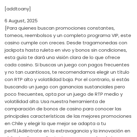
[addtoany]
6 August, 2025
{Para quienes buscan promociones constantes,
torneos, reembolsos y un completo programa VIP, este
casino cumple con creces. Desde tragamonedas con
jackpots hasta ruleta en vivo y bonos sin condiciones,
esta guía te dará una visión clara de lo que ofrece
cada casino. Si buscas un juego con pagos frecuentes
y no tan cuantiosos, te recomendamos elegir un título
con RTP alto y volatilidad baja. Por el contrario, si estás
buscando un juego con ganancias sustanciales pero
poco frecuentes, opta por un juego de RTP medio y
volatilidad alta. Usa nuestra herramienta de
comparación de bonos de casino para conocer las
principales características de las mejores promociones
en Chile y elegir la que mejor se adapta a tu
perfil.|Adéntrate en la extravagancia y la innovación en