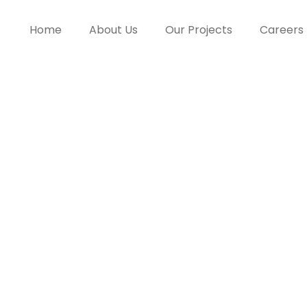
Home
About Us
Our Projects
Careers
 сайт казино 
й Кабинет, иг
д. Рабочее зер
erdom Casino