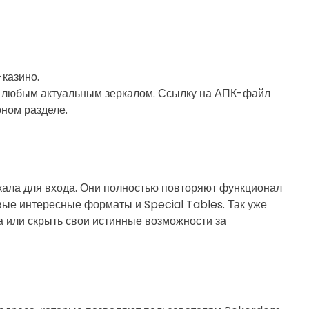
казино.
ись любым актуальным зеркалом. Ссылку на АПК-файл
рном разделе.
кала для входа. Они полностью повторяют функционал
овые интересные форматы и Special Tables. Так уже
 или скрыть свои истинные возможности за