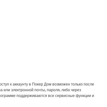
Покердом
ровые
кало
оступ к аккаунту в Покер Дом возможен только после
 или электронной почты, пароля, либо через
программе поддерживаются все сервисные функции и