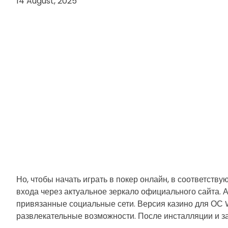
14 August, 2025
Официальный
онлайн Личны
автоматы, вхо
Pokerdom
Но, чтобы начать играть в покер онлайн, в соответств
входа через актуальное зеркало официального сайта. 
привязанные социальные сети. Версия казино для ОС
развлекательные возможности. После инсталляции и з