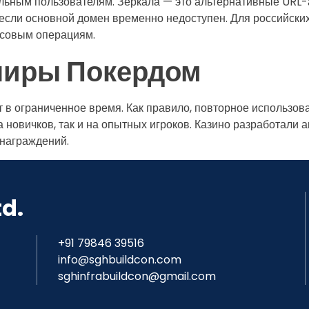
ьным пользователям. Зеркала — это альтернативные URL-
 если основной домен временно недоступен. Для российских 
нсовым операциям.
рниры Покердом
т в ограниченное время. Как правило, повторное использо
 новичков, так и на опытных игроков. Казино разработали 
награждений.
td.
+91 79846 39516
info@sghbuildcon.com
sghinfrabuildcon@gmail.com