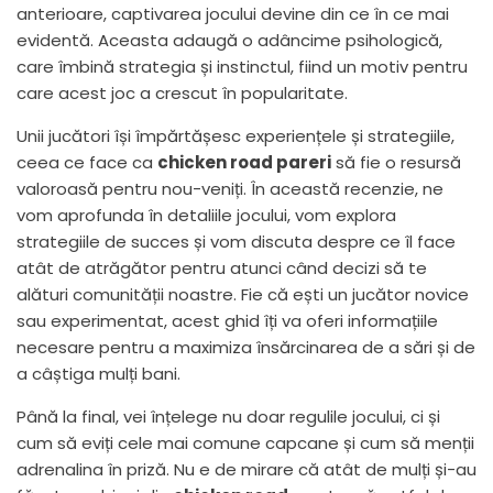
anterioare, captivarea jocului devine din ce în ce mai
evidentă. Aceasta adaugă o adâncime psihologică,
care îmbină strategia și instinctul, fiind un motiv pentru
care acest joc a crescut în popularitate.
Unii jucători își împărtășesc experiențele și strategiile,
ceea ce face ca
chicken road pareri
să fie o resursă
valoroasă pentru nou-veniți. În această recenzie, ne
vom aprofunda în detaliile jocului, vom explora
strategiile de succes și vom discuta despre ce îl face
atât de atrăgător pentru atunci când decizi să te
alături comunității noastre. Fie că ești un jucător novice
sau experimentat, acest ghid îți va oferi informațiile
necesare pentru a maximiza însărcinarea de a sări și de
a câștiga mulți bani.
Până la final, vei înțelege nu doar regulile jocului, ci și
cum să eviți cele mai comune capcane și cum să menții
adrenalina în priză. Nu e de mirare că atât de mulți și-au