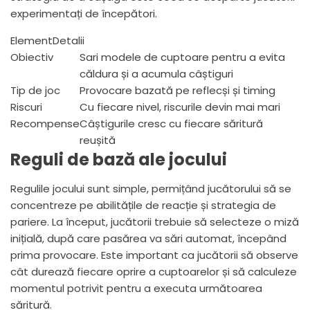
experimentați de începători.
ElementDetalii
Obiectiv
Sari modele de cuptoare pentru a evita
căldura și a acumula câștiguri
Tip de joc
Provocare bazată pe reflecși și timing
Riscuri
Cu fiecare nivel, riscurile devin mai mari
Recompense
Câștigurile cresc cu fiecare săritură
reușită
Reguli de bază ale jocului
Regulile jocului sunt simple, permițând jucătorului să se
concentreze pe abilitățile de reacție și strategia de
pariere. La început, jucătorii trebuie să selecteze o miză
inițială, după care pasărea va sări automat, începând
prima provocare. Este important ca jucătorii să observe
cât durează fiecare oprire a cuptoarelor și să calculeze
momentul potrivit pentru a executa următoarea
săritură.