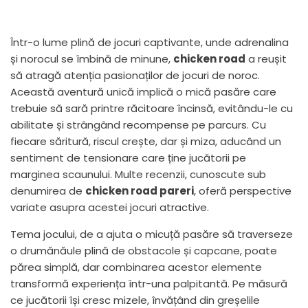
Într-o lume plină de jocuri captivante, unde adrenalina
și norocul se îmbină de minune,
chicken road
a reușit
să atragă atenția pasionaților de jocuri de noroc.
Această aventură unică implică o mică pasăre care
trebuie să sară printre răcitoare încinsă, evitându-le cu
abilitate și strângând recompense pe parcurs. Cu
fiecare săritură, riscul crește, dar și miza, aducând un
sentiment de tensionare care ține jucătorii pe
marginea scaunului. Multe recenzii, cunoscute sub
denumirea de
chicken road pareri
, oferă perspective
variate asupra acestei jocuri atractive.
Tema jocului, de a ajuta o micuță pasăre să traverseze
o drumănăule plină de obstacole și capcane, poate
părea simplă, dar combinarea acestor elemente
transformă experiența într-una palpitantă. Pe măsură
ce jucătorii își cresc mizele, învățând din greșelile