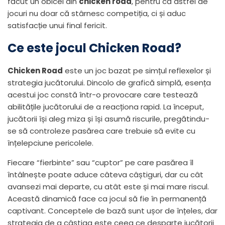
făcut un obicei din
chicken road
, pentru că astfel de
jocuri nu doar că stârnesc competiția, ci și aduc
satisfacție unui final fericit.
Ce este jocul Chicken Road?
Chicken Road
este un joc bazat pe simțul reflexelor și
strategia jucătorului. Dincolo de grafică simplă, esența
acestui joc constă într-o provocare care testează
abilitățile jucătorului de a reacționa rapid. La început,
jucătorii își aleg miza și își asumă riscurile, pregătindu-
se să controleze pasărea care trebuie să evite cu
înțelepciune pericolele.
Fiecare “fierbinte” sau “cuptor” pe care pasărea îl
întâlnește poate aduce câteva câștiguri, dar cu cât
avansezi mai departe, cu atât este și mai mare riscul.
Această dinamică face ca jocul să fie în permanență
captivant. Conceptele de bază sunt ușor de înțeles, dar
strategia de a câștiga este ceea ce desparte jucătorii