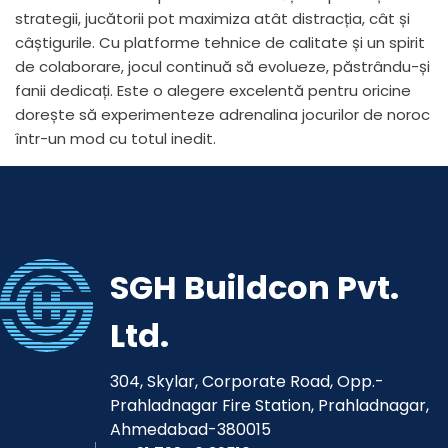
strategii, jucătorii pot maximiza atât distracția, cât și
câștigurile. Cu platforme tehnice de calitate și un spirit
de colaborare, jocul continuă să evolueze, păstrându-și
fanii dedicați. Este o alegere excelentă pentru oricine
dorește să experimenteze adrenalina jocurilor de noroc
într-un mod cu totul inedit.
SGH Buildcon Pvt.
Ltd.
304, Skylar, Corporate Road, Opp.-
Prahladnagar Fire Station, Prahladnagar,
Ahmedabad-380015