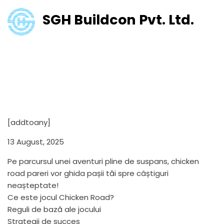
SGH Buildcon Pvt. Ltd.
Pe parcursul unei aventuri
pline de suspans, chicken road
pareri vor ghida pașii tăi spre
câștiguri
[addtoany]
13 August, 2025
Pe parcursul unei aventuri pline de suspans, chicken
road pareri vor ghida pașii tăi spre câștiguri
neașteptate!
Ce este jocul Chicken Road?
Reguli de bază ale jocului
Strategii de succes