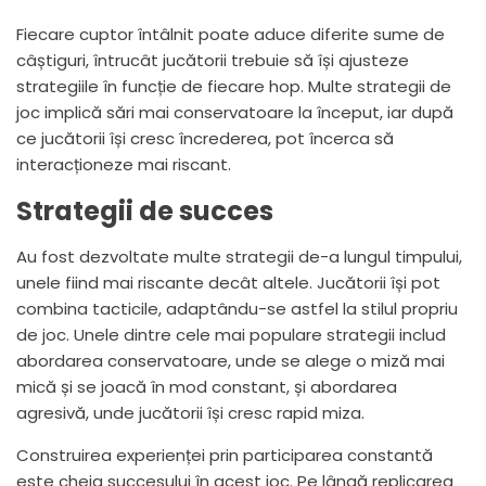
Fiecare cuptor întâlnit poate aduce diferite sume de
câștiguri, întrucât jucătorii trebuie să își ajusteze
strategiile în funcție de fiecare hop. Multe strategii de
joc implică sări mai conservatoare la început, iar după
ce jucătorii își cresc încrederea, pot încerca să
interacționeze mai riscant.
Strategii de succes
Au fost dezvoltate multe strategii de-a lungul timpului,
unele fiind mai riscante decât altele. Jucătorii își pot
combina tacticile, adaptându-se astfel la stilul propriu
de joc. Unele dintre cele mai populare strategii includ
abordarea conservatoare, unde se alege o miză mai
mică și se joacă în mod constant, și abordarea
agresivă, unde jucătorii își cresc rapid miza.
Construirea experienței prin participarea constantă
este cheia succesului în acest joc. Pe lângă replicarea