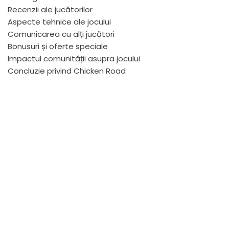
Recenzii ale jucătorilor
Aspecte tehnice ale jocului
Comunicarea cu alți jucători
Bonusuri și oferte speciale
Impactul comunității asupra jocului
Concluzie privind Chicken Road
Pe parcursul
unei aventuri
pline de
suspans,