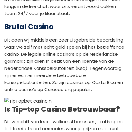
langs in de live chat, waar ons verantwoord gokken
team 24/7 voor je klaar staat.
Brutal Casino
Dit doen wij middels een zeer uitgebreide beoordeling
waar we zelf met echt geld spelen bij het betreffende
casino. De legale online casino’s op de Nederlandse
gokmarkt zijn allen in bezit van een licentie van de
Nederlandse Kansspelautoriteit (Ksa). Tegenwoordig
zijn er echter meerdere betrouwbare
kansspelautoriteiten. Zo zijn casinos op Costa Rica en
online casino’s op Curacao erg populair.
Is Tip-top Casino Betrouwbaar?
Dit verschilt van leuke welkomstbonussen, gratis spins
tot freebets en toernooien waar je prijzen mee kunt