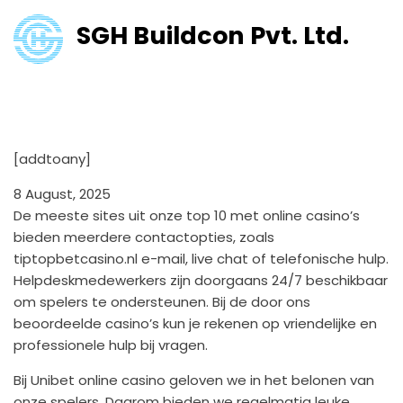
SGH Buildcon Pvt. Ltd.
Tip Top Bet Casino Inloggen
Aanmelden bij je account
[addtoany]
8 August, 2025
De meeste sites uit onze top 10 met online casino’s
bieden meerdere contactopties, zoals
tiptopbetcasino.nl
e-mail, live chat of telefonische hulp.
Helpdeskmedewerkers zijn doorgaans 24/7 beschikbaar
om spelers te ondersteunen. Bij de door ons
beoordeelde casino’s kun je rekenen op vriendelijke en
professionele hulp bij vragen.
Bij Unibet online casino geloven we in het belonen van
onze spelers. Daarom bieden we regelmatig leuke