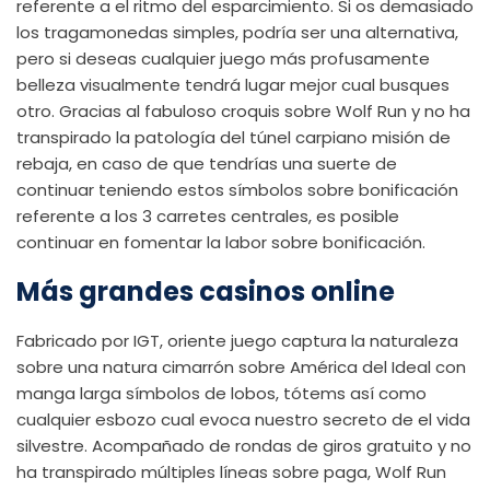
referente a el ritmo del esparcimiento. Si os demasiado
los tragamonedas simples, podría ser una alternativa,
pero si deseas cualquier juego más profusamente
belleza visualmente tendrá lugar mejor cual busques
otro. Gracias al fabuloso croquis sobre Wolf Run y no ha
transpirado ​​la patologí­a del túnel carpiano misión de
rebaja, en caso de que tendrí­as una suerte de
continuar teniendo estos símbolos sobre bonificación
referente a los 3 carretes centrales, es posible
continuar en fomentar la labor sobre bonificación.
Más grandes casinos online
Fabricado por IGT, oriente juego captura la naturaleza
sobre una natura cimarrón sobre América del Ideal con
manga larga símbolos de lobos, tótems así­ como
cualquier esbozo cual evoca nuestro secreto de el vida
silvestre. Acompañado de rondas de giros gratuito y no
ha transpirado múltiples líneas sobre paga, Wolf Run