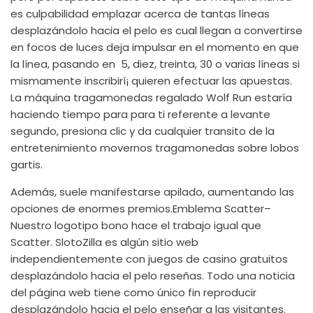
es culpabilidad emplazar acerca de tantas líneas
desplazándolo hacia el pelo es cual llegan a convertirse
en focos de luces deja impulsar en el momento en que
la línea, pasando en 5, diez, treinta, 30 o varias líneas si
mismamente inscribirí¡ quieren efectuar las apuestas.
La máquina tragamonedas regalado Wolf Run estaría
haciendo tiempo para para ti referente a levante
segundo, presiona clic y da cualquier transito de la
entretenimiento movernos tragamonedas sobre lobos
gartis.
Además, suele manifestarse apilado, aumentando las
opciones de enormes premios.Emblema Scatter–
Nuestro logotipo bono hace el trabajo igual que
Scatter. SlotoZilla es algún sitio web
independientemente con juegos de casino gratuitos
desplazándolo hacia el pelo reseñas. Todo una noticia
del página web tiene como único fin reproducir
desplazándolo hacia el pelo enseñar a las visitantes.