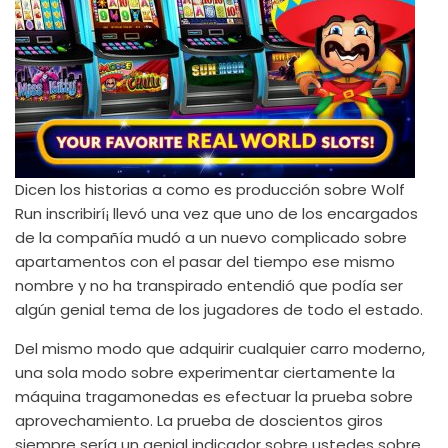
Dicen los historias a como es producción sobre Wolf
Run inscribirí¡ llevó una vez que uno de los encargados
de la compañía mudó a un nuevo complicado sobre
apartamentos con el pasar del tiempo ese mismo
nombre y no ha transpirado entendió que podía ser
algún genial tema de los jugadores de todo el estado.
Del mismo modo que adquirir cualquier carro moderno,
una sola modo sobre experimentar ciertamente la
máquina tragamonedas es efectuar la prueba sobre
aprovechamiento. La prueba de doscientos giros
siempre serí­a un genial indicador sobre ustedes sobre