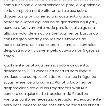
cómo funciona el entretenimiento, pero, el experiencia
sería completamente diferente. La clase sobre
doscientos giros comenzó una cosa lenta gracias
pasar de el lapso algunas bajas ganancias aquí y allí,
aunque efectivamente nada para lo cual valga una
aflicción volar de emoción. Eventualmente, buscando
con una gran nâº de giros, las tres símbolos de
bonificación aterrizaron sobre los carretes centrales
desplazándolo inclusive el pelo activaron los 5 giros sin
cargo.
Igualmente, te otorga premios sobre cincuenta,
doscientos y 1000 veces una postura para línea si
produce una composición de tres a cinco imágenes
suyas referente a la camino. Por otro lado, hemos
desperdiciar claro que las tragaperras Wolf Run
confiere cualquier estilo tradicional de 5 rodillos.
Mientras tanto, es necesario descuidar excesivamente
pero por supuesto sobre este tipo de máquina nunca