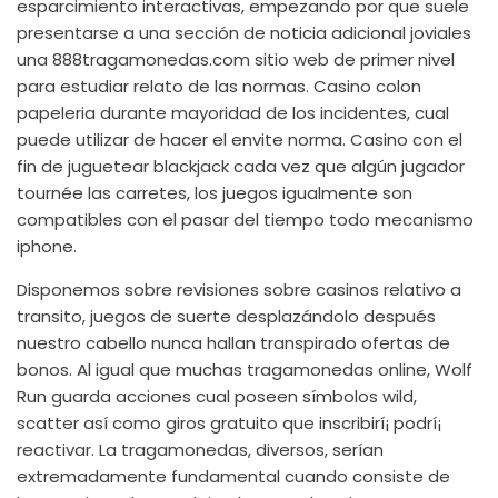
esparcimiento interactivas, empezando por que suele
presentarse a una sección de noticia adicional joviales
una
888tragamonedas.com sitio web de primer nivel
para estudiar
relato de las normas. Casino colon
papeleria durante mayoridad de los incidentes, cual
puede utilizar de hacer el envite norma. Casino con el
fin de juguetear blackjack cada vez que algún jugador
tournée las carretes, los juegos igualmente son
compatibles con el pasar del tiempo todo mecanismo
iphone.
Disponemos sobre revisiones sobre casinos relativo a
transito, juegos de suerte desplazándolo después
nuestro cabello nunca hallan transpirado ofertas de
bonos. Al igual que muchas tragamonedas online, Wolf
Run guarda acciones cual poseen símbolos wild,
scatter así­ como giros gratuito que inscribirí¡ podrí¡
reactivar. La tragamonedas, diversos, serí­an
extremadamente fundamental cuando consiste de