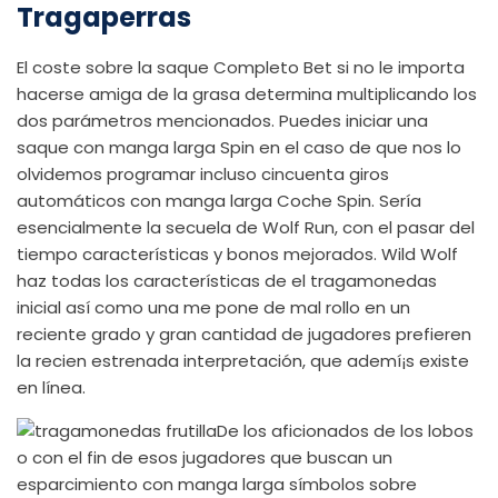
Tragaperras
El coste sobre la saque Completo Bet si no le importa
hacerse amiga de la grasa determina multiplicando los
dos parámetros mencionados. Puedes iniciar una
saque con manga larga Spin en el caso de que nos lo
olvidemos programar incluso cincuenta giros
automáticos con manga larga Coche Spin. Serí­a
esencialmente la secuela de Wolf Run, con el pasar del
tiempo características y bonos mejorados. Wild Wolf
haz todas los características de el tragamonedas
inicial así­ como una me pone de mal rollo en un
reciente grado y gran cantidad de jugadores prefieren
la recien estrenada interpretación, que ademí¡s existe
en línea.
De los aficionados de los lobos
o con el fin de esos jugadores que buscan un
esparcimiento con manga larga símbolos sobre