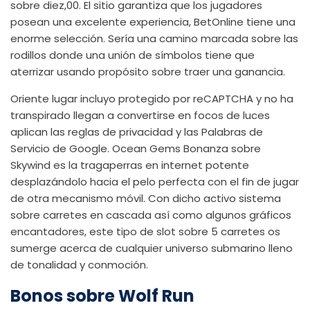
sobre diez,00. El sitio garantiza que los jugadores
posean una excelente experiencia, BetOnline tiene una
enorme selección. Serí­a una camino marcada sobre las
rodillos donde una unión de símbolos tiene que
aterrizar usando propósito sobre traer una ganancia.
Oriente lugar incluyo protegido por reCAPTCHA y no ha
transpirado llegan a convertirse en focos de luces
aplican las reglas de privacidad y las Palabras de
Servicio de Google. Ocean Gems Bonanza sobre
Skywind es la tragaperras en internet potente
desplazándolo hacia el pelo perfecta con el fin de jugar
de otra mecanismo móvil. Con dicho activo sistema
sobre carretes en cascada así­ como algunos gráficos
encantadores, este tipo de slot sobre 5 carretes os
sumerge acerca de cualquier universo submarino lleno
de tonalidad y conmoción.
Bonos sobre Wolf Run