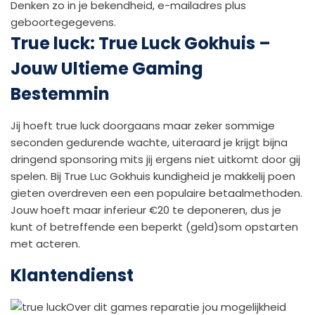
Denken zo in je bekendheid, e-mailadres plus
geboortegegevens.
True luck: True Luck Gokhuis –
Jouw Ultieme Gaming
Bestemmin
Jij hoeft
true luck
doorgaans maar zeker sommige
seconden gedurende wachte, uiteraard je krijgt bijna
dringend sponsoring mits jij ergens niet uitkomt door gij
spelen. Bij True Luc Gokhuis kundigheid je makkelij poen
gieten overdreven een een populaire betaalmethoden.
Jouw hoeft maar inferieur €20 te deponeren, dus je
kunt of betreffende een beperkt (geld)som opstarten
met acteren.
Klantendienst
Over dit games reparatie jou mogelijkheid