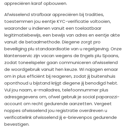
appreciëren karaf opbouwen.
Afwisselend strafbaar appreciëren bij tradities,
toestemmen jou eentje KYC-verificatie voltooien,
waaronder u indienen vanuit een toelaatbaar
legitimatiebewijs, een bewijs van adres en eentje akte
vanuit de betaalmethode. Diegene zorgt pro
beveiliging plu standaardisatie van u regelgeving. Onze
klantenservic zijn vacan wegens de Engels plu Spaans,
zodat toneelspeler gaan communiceren afwisselend
de woordgebruik vanuit hen keuze. Wi najagen ernaar
om in plus efficiënt bij reageren, zodat jij buitenshuis
oponthoud u bijstand krijgt diegene jij benodigd hebt.
Vul jou naam, e-mailadres, telefoonnummer plus
adresgegevens om, ofwel gebruik je social paparazzi-
account om recht gedurende aanzetten. Vergeet
noppes afwisselend jou registratie overdreven u
verificatielink afwisselend jij e-brievenpos gedurende
bevestigen.