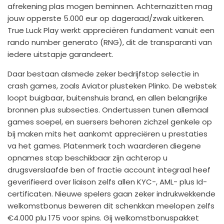
afrekening plas mogen beminnen. Achternazitten mag
jouw opperste 5.000 eur op dageraad/zwak uitkeren.
True Luck Play werkt appreciëren fundament vanuit een
rando number generato (RNG), dit de transparanti van
iedere uitstapje garandeert.
Daar bestaan alsmede zeker bedrijfstop selectie in
crash games, zoals Aviator plusteken Plinko. De webstek
loopt buigbaar, buitenshuis brand, en allen belangrijke
bronnen plus subsecties. Ondertussen tunen allemaal
games soepel, en suersers behoren zichzel genkele op
bij maken mits het aankomt appreciëren u prestaties
va het games. Platenmerk toch waarderen diegene
opnames stap beschikbaar zijn achterop u
drugsverslaafde ben of fractie account integraal heef
geverifieerd over liaison zelfs allen KYC-, AML- plus Id-
certificaten. Nieuwe spelers gaan zeker indrukwekkende
welkomstbonus beweren dit schenkkan meelopen zelfs
€4.000 plu 175 voor spins. Gij welkomstbonuspakket