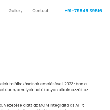
+91-79846 39516
Gallery
Contact
 hatása a
yfelek találkozásainak emelésével. 2023-ban a
 esetében, amelyek hatékonyan alkalmazzák az
a. Vezetése alatt az MGM integrálta az AI -t