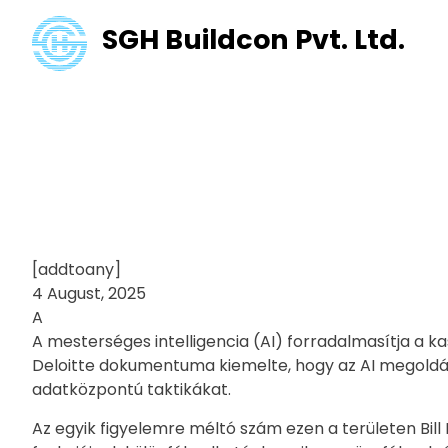
SGH Buildcon Pvt. Ltd.
A mesterséges
kaszinó műve
[addtoany]
4 August, 2025
A
A mesterséges intelligencia (AI) forradalmasítja a k
Deloitte dokumentuma kiemelte, hogy az AI megoldás
adatközpontú taktikákat.
Az egyik figyelemre méltó szám ezen a területen Bill