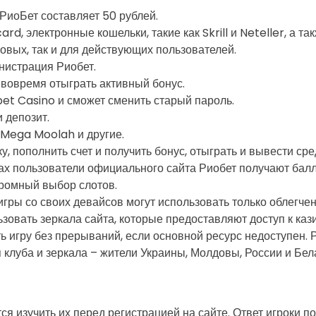
РиоБет составляет 50 рублей.
d, электронные кошельки, такие как Skrill и Neteller, а т
овых, так и для действующих пользователей.
нистрация Риобет.
 вовремя отыграть активный бонус.
bet Casino и сможет сменить старый пароль.
 депозит.
 Mega Moolah и другие.
у, пополнить счет и получить бонус, отыграть и вывести ср
тах пользователи официального сайта Риобет получают бал
громный выбор слотов.
гры со своих девайсов могут использовать только облегч
зовать зеркала сайта, которые предоставляют доступ к каз
 игру без прерываний, если основной ресурс недоступен. Ри
 клуба и зеркала – жители Украины, Молдовы, России и Бел
ся изучить их перед регистрацией на сайте. Ответ игроки п