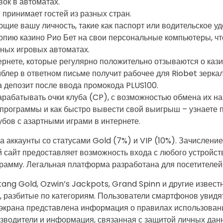
ок в автоматах.
и принимает гостей из разных стран.
щие вашу личность, такие как паспорт или водительское у
опию казино Рио Бет на свои персональные компьютеры, чт
ных игровых автоматах.
ернете, которые регулярно положительно отзываются о кази
блер в ответном письме получит рабочее для Riobet зеркал
а депозит после ввода промокода PLUS100.
зарабатывать очки клуба (CP), с возможностью обмена их н
 программы и как быстро вывести свой выигрыш – узнаете 
бов с азартными играми в интернете.
а аккаунты со статусами Gold (7%) и VIP (10%). Зачислени
й сайт предоставляет возможность входа с любого устройс
рамму. Легальная платформа разработана для посетителей и
ang Gold, Ozwin’s Jackpots, Grand Spinn и другие извес
 разбитые по категориям. Пользователи смартфонов увидя
и экрана представлена информация о правилах использовани
зводители и информация, связанная с защитой личных да