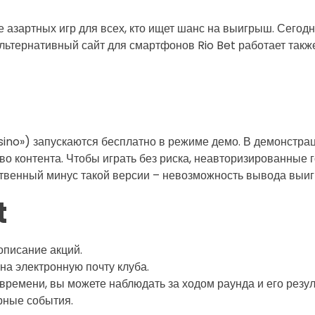
азартных игр для всех, кто ищет шанс на выигрыш. Сегодн
льтернативный сайт для смартфонов Rio Bet работает также
sino») запускаются бесплатно в режиме демо. В демонстра
о контента. Чтобы играть без риска, неавторизированные г
ственный минус такой версии – невозможность вывода выиг
t
описание акций.
на электронную почту клуба.
времени, вы можете наблюдать за ходом раунда и его резу
рные события.