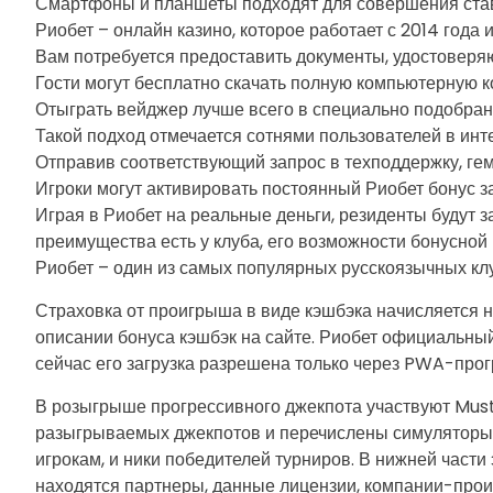
Смартфоны и планшеты подходят для совершения став
Риобет – онлайн казино, которое работает с 2014 года 
Вам потребуется предоставить документы, удостоверяю
Гости могут бесплатно скачать полную компьютерную к
Отыграть вейджер лучше всего в специально подобран
Такой подход отмечается сотнями пользователей в инт
Отправив соответствующий запрос в техподдержку, гем
Игроки могут активировать постоянный Риобет бонус з
Играя в Риобет на реальные деньги, резиденты будут 
преимущества есть у клуба, его возможности бонусной
Риобет – один из самых популярных русскоязычных клу
Страховка от проигрыша в виде кэшбэка начисляется н
описании бонуса кэшбэк на сайте. Риобет официальны
сейчас его загрузка разрешена только через PWA-прог
В розыгрыше прогрессивного джекпота участвуют Must
разыгрываемых джекпотов и перечислены симуляторы,
игрокам, и ники победителей турниров. В нижней част
находятся партнеры, данные лицензии, компании-прои