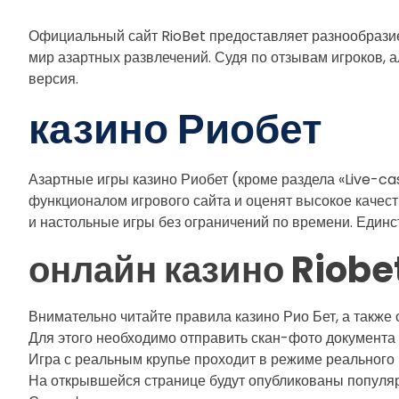
Официальный сайт RioBet предоставляет разнообразие 
мир азартных развлечений. Судя по отзывам игроков, а
версия.
казино Риобет
Азартные игры казино Риобет (кроме раздела «Live-ca
функционалом игрового сайта и оценят высокое качеств
и настольные игры без ограничений по времени. Един
онлайн казино Riobe
Внимательно читайте правила казино Рио Бет, а также 
Для этого необходимо отправить скан-фото документа 
Игра с реальным крупье проходит в режиме реального 
На открывшейся странице будут опубликованы популя