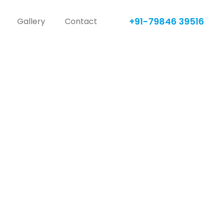
+91-79846 39516
Gallery
Contact
 под планшеты
 под планшеты