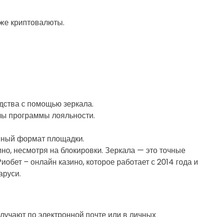
акже криптовалюты.
едства с помощью зеркала.
лы программы лояльности.
енный формат площадки.
ино, несмотря на блокировки. Зеркала — это точные
обет – онлайн казино, которое работает с 2014 года и
аруси.
олучают по электронной почте или в личных