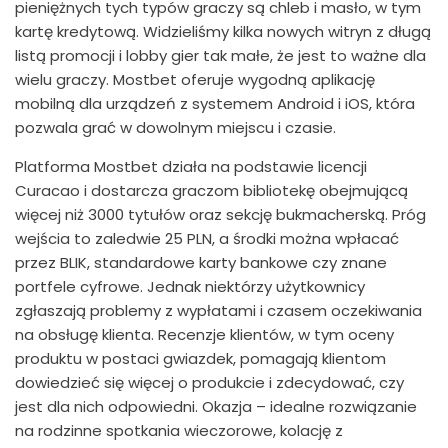
pieniężnych tych typów graczy są chleb i masło, w tym
kartę kredytową. Widzieliśmy kilka nowych witryn z długą
listą promocji i lobby gier tak małe, że jest to ważne dla
wielu graczy. Mostbet oferuje wygodną aplikację
mobilną dla urządzeń z systemem Android i iOS, która
pozwala grać w dowolnym miejscu i czasie.
Platforma Mostbet działa na podstawie licencji
Curacao i dostarcza graczom bibliotekę obejmującą
więcej niż 3000 tytułów oraz sekcję bukmacherską. Próg
wejścia to zaledwie 25 PLN, a środki można wpłacać
przez BLIK, standardowe karty bankowe czy znane
portfele cyfrowe. Jednak niektórzy użytkownicy
zgłaszają problemy z wypłatami i czasem oczekiwania
na obsługę klienta. Recenzje klientów, w tym oceny
produktu w postaci gwiazdek, pomagają klientom
dowiedzieć się więcej o produkcie i zdecydować, czy
jest dla nich odpowiedni. Okazja – idealne rozwiązanie
na rodzinne spotkania wieczorowe, kolację z