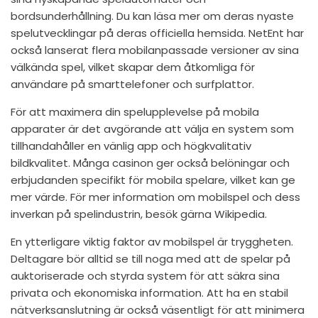
bordsunderhållning. Du kan läsa mer om deras nyaste
spelutvecklingar på deras
officiella hemsida
. NetEnt har
också lanserat flera mobilanpassade versioner av sina
välkända spel, vilket skapar dem åtkomliga för
användare på smarttelefoner och surfplattor.
För att maximera din spelupplevelse på mobila
apparater är det avgörande att välja en system som
tillhandahåller en vänlig app och högkvalitativ
bildkvalitet. Många casinon ger också belöningar och
erbjudanden specifikt för mobila spelare, vilket kan ge
mer värde. För mer information om mobilspel och dess
inverkan på spelindustrin, besök gärna
Wikipedia
.
En ytterligare viktig faktor av mobilspel är tryggheten.
Deltagare bör alltid se till noga med att de spelar på
auktoriserade och styrda system för att säkra sina
privata och ekonomiska information. Att ha en stabil
nätverksanslutning är också väsentligt för att minimera