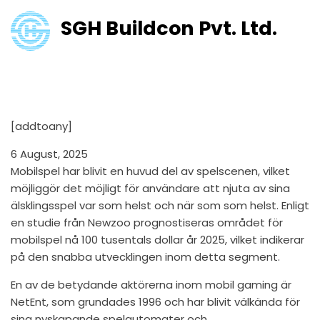
SGH Buildcon Pvt. Ltd.
Utvecklingen av Mobilspel i
Casinovärlden
[addtoany]
6 August, 2025
Mobilspel har blivit en huvud del av spelscenen, vilket
möjliggör det möjligt för användare att njuta av sina
älsklingsspel var som helst och när som som helst. Enligt
en studie från Newzoo prognostiseras området för
mobilspel nå 100 tusentals dollar år 2025, vilket indikerar
på den snabba utvecklingen inom detta segment.
En av de betydande aktörerna inom mobil gaming är
NetEnt, som grundades 1996 och har blivit välkända för
sina nyskapande spelautomater och