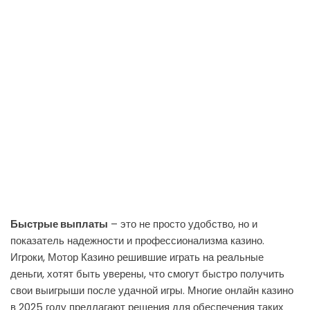
казино с
быстрыми
выплатами в
2025 году
Быстрые выплаты
– это не просто удобство, но и
показатель надежности и профессионализма казино.
Игроки,
Мотор Казино
решившие играть на реальные
деньги, хотят быть уверены, что смогут быстро получить
свои выигрыши после удачной игры. Многие онлайн казино
в 2025 году предлагают решения для обеспечения таких