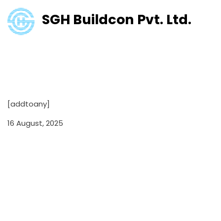
SGH Buildcon Pvt. Ltd.
Лучшие онлайн казино с
быстрыми выплатами в 2025
году
[addtoany]
16 August, 2025
Лучшие
онлайн