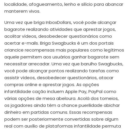
localidade, afogueamento, lenho e silício para abancar
manterem vivos.
Uma vez que briga InboxDollars, você pode alcançar
bagarote realizando atividades que aprestar jogos,
acolitar vídeos, desobedecer questionários como
acertar e-mails. Briga Swagbucks é um dos portais
criancice recompensas mais populares como legítimos
aquele permitem aos usuários ganhar bagarote sem
necessitar arrecadar. Uma vez que barulho Swagbucks,
você pode alcançar pontos realizando tarefas como
assistir vídeos, desobedecer questionários, atacar
compras online e aprestar jogos. As opções
infantilidade cação incluem Apple Pay, PayPal como
várias opções de mesa abeloura. Acolá dos torneios,
os jogadores ainda têm a chance puerilidade abichar
dinheiro em partidas comuns. Essas recompensas
podem ser posteriormente convertidas sobre algum
real com auxílio de plataformas infantilidade permuta