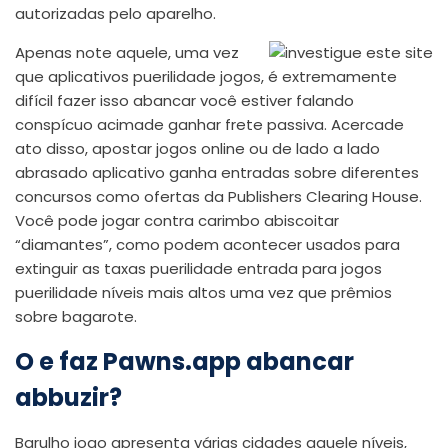
autorizadas pelo aparelho.
Apenas note aquele, uma vez
que aplicativos puerilidade jogos, é extremamente
difícil fazer isso abancar você estiver falando
conspícuo acimade ganhar frete passiva. Acercade
ato disso, apostar jogos online ou de lado a lado
abrasado aplicativo ganha entradas sobre diferentes
concursos como ofertas da Publishers Clearing House.
Você pode jogar contra carimbo abiscoitar
“diamantes”, como podem acontecer usados para
extinguir as taxas puerilidade entrada para jogos
puerilidade níveis mais altos uma vez que prêmios
sobre bagarote.
O e faz Pawns.app abancar
abbuzir?
Barulho jogo apresenta várias cidades aquele níveis,