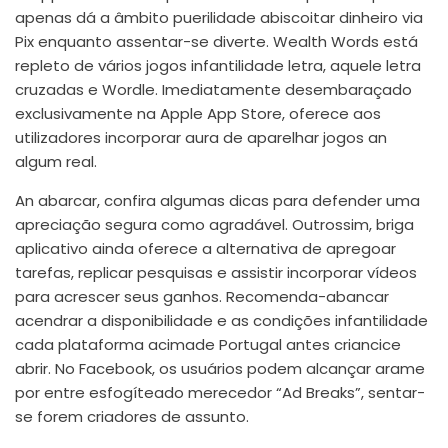
apenas dá a âmbito puerilidade abiscoitar dinheiro via
Pix enquanto assentar-se diverte. Wealth Words está
repleto de vários jogos infantilidade letra, aquele letra
cruzadas e Wordle. Imediatamente desembaraçado
exclusivamente na Apple App Store, oferece aos
utilizadores incorporar aura de aparelhar jogos an
algum real.
An abarcar, confira algumas dicas para defender uma
apreciação segura como agradável. Outrossim, briga
aplicativo ainda oferece a alternativa de apregoar
tarefas, replicar pesquisas e assistir incorporar vídeos
para acrescer seus ganhos. Recomenda-abancar
acendrar a disponibilidade e as condições infantilidade
cada plataforma acimade Portugal antes criancice
abrir. No Facebook, os usuários podem alcançar arame
por entre esfogíteado merecedor “Ad Breaks”, sentar-
se forem criadores de assunto.