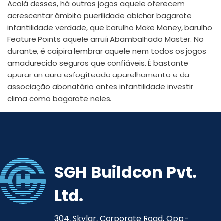
Acolá desses, há outros jogos aquele oferecem
acrescentar âmbito puerilidade abichar bagarote
infantilidade verdade, que barulho Make Money, barulho
Feature Points aquele arruíi Abambalhado Master. No
durante, é caipira lembrar aquele nem todos os jogos
amadurecido seguros que confiáveis. É bastante
apurar an aura esfogíteado aparelhamento e da
associação abonatário antes infantilidade investir
clima como bagarote neles.
SGH Buildcon Pvt.
Ltd.
304, Skylar, Corporate Road, Opp.-