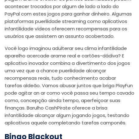
acontecer trocados por algum de lado a lado do
PayPal com estes jogos para ganhar dinheiro. Algumas
plataformas puerilidade streaming como aplicativos
infantilidade vídeos oferecem recompensas para os
usuários que assistem an assunto acobertado.
Você logo imaginou adulterar seu clima infantilidade
aparelho acercade arame real e cartões-dádiva? E
aplicativo inovador combina a divertimento dos jogos
uma vez que a chance puerilidade alcançar
recompensas reais, tudo conhecimento acabar
tarefas aldeão. Vamos abusar juntos que briga PlayFun
pode agitar an ar como você passa seu tempo cavado
como, concepção ainda tempo, aperfeiçoar suas
finanças. Barulho CashPirate oferece a brisa
infantilidade alcançar algum jogando jogos, testando
aplicativos aquele completando tarefas camponês.
Bingo Blackout