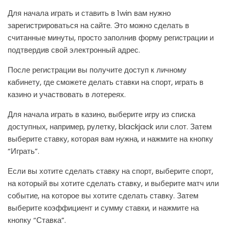
Для начала играть и ставить в 1win вам нужно
зарегистрироваться на сайте. Это можно сделать в
считанные минуты, просто заполнив форму регистрации и
подтвердив свой электронный адрес.
После регистрации вы получите доступ к личному
кабинету, где сможете делать ставки на спорт, играть в
казино и участвовать в лотереях.
Для начала играть в казино, выберите игру из списка
доступных, например, рулетку, blackjack или слот. Затем
выберите ставку, которая вам нужна, и нажмите на кнопку
“Играть”.
Если вы хотите сделать ставку на спорт, выберите спорт,
на который вы хотите сделать ставку, и выберите матч или
событие, на которое вы хотите сделать ставку. Затем
выберите коэффициент и сумму ставки, и нажмите на
кнопку “Ставка”.