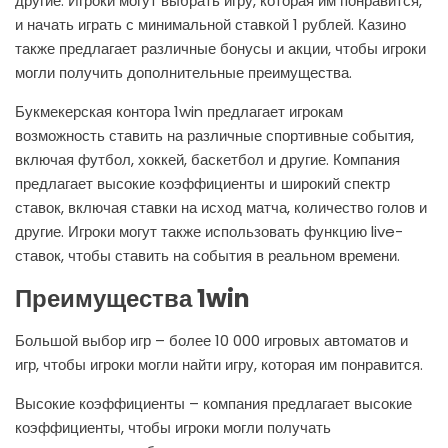
другие. Игроки могут выбрать игру, которая им понравится,
и начать играть с минимальной ставкой 1 рублей. Казино
также предлагает различные бонусы и акции, чтобы игроки
могли получить дополнительные преимущества.
Букмекерская контора 1win предлагает игрокам
возможность ставить на различные спортивные события,
включая футбол, хоккей, баскетбол и другие. Компания
предлагает высокие коэффициенты и широкий спектр
ставок, включая ставки на исход матча, количество голов и
другие. Игроки могут также использовать функцию live-
ставок, чтобы ставить на события в реальном времени.
Преимущества 1win
Большой выбор игр – более 10 000 игровых автоматов и
игр, чтобы игроки могли найти игру, которая им понравится.
Высокие коэффициенты – компания предлагает высокие
коэффициенты, чтобы игроки могли получать