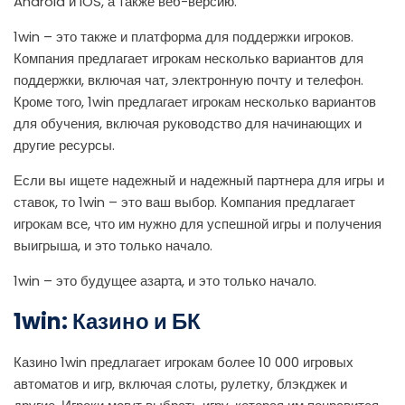
Android и iOS, а также веб-версию.
1win – это также и платформа для поддержки игроков.
Компания предлагает игрокам несколько вариантов для
поддержки, включая чат, электронную почту и телефон.
Кроме того, 1win предлагает игрокам несколько вариантов
для обучения, включая руководство для начинающих и
другие ресурсы.
Если вы ищете надежный и надежный партнера для игры и
ставок, то 1win – это ваш выбор. Компания предлагает
игрокам все, что им нужно для успешной игры и получения
выигрыша, и это только начало.
1win – это будущее азарта, и это только начало.
1win: Казино и БК
Казино 1win предлагает игрокам более 10 000 игровых
автоматов и игр, включая слоты, рулетку, блэкджек и