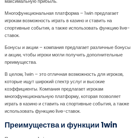
максимальную прибыль.
Многофункциональная платформа – 1win предлагает
игрокам возможность играть в казино и ставить на
спортивные события, а также использовать функцию live-
ставок.
Бонусы и акции – компания предлагает различные бонусы
и акции, чтобы игроки могли получить дополнительные
преимущества.
В целом, 1win – это отличная возможность для игроков,
которые ищут широкий спектр услуг и высокие
коэффициенты. Компания предлагает игрокам
многофункциональную платформу, которая позволяет
играть в казино и ставить на спортивные события, а также
использовать функцию live-ставок.
Преимущества и функции 1win