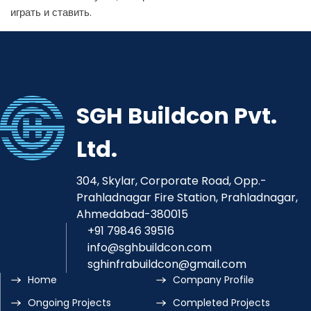
играть и ставить.
SGH Buildcon Pvt.
Ltd.
304, Skylar, Corporate Road, Opp.-
Prahladnagar Fire Station, Prahladnagar,
Ahmedabad-380015
+91 79846 39516
info@sghbuildcon.com
sghinfrabuildcon@gmail.com
Home
Company Profile
Ongoing Projects
Completed Projects