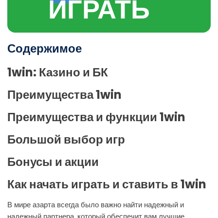
ИГРАТЬ
Содержимое
1win: Казино и БК
Преимущества 1win
Преимущества и функции 1win
Большой выбор игр
Бонусы и акции
Как начать играть и ставить в 1win
В мире азарта всегда было важно найти надежный и
надежный партнера, который обеспечит вам лучшие