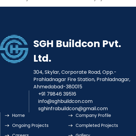
SGH Buildcon Pvt.
Ltd.
304, Skylar, Corporate Road, Opp.-
Prahladnagar Fire Station, Prahladnagar,
Ahmedabad-380015
+91 79846 39516
info@sghbuildcon.com
sghinfrabuildcon@gmail.com
Home
Company Profile
Ongoing Projects
Completed Projects
Careers
Gallery