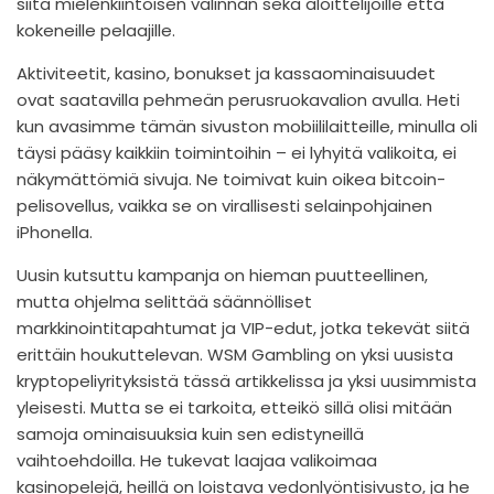
siitä mielenkiintoisen valinnan sekä aloittelijoille että
kokeneille pelaajille.
Aktiviteetit, kasino, bonukset ja kassaominaisuudet
ovat saatavilla pehmeän perusruokavalion avulla. Heti
kun avasimme tämän sivuston mobiililaitteille, minulla oli
täysi pääsy kaikkiin toimintoihin – ei lyhyitä valikoita, ei
näkymättömiä sivuja. Ne toimivat kuin oikea bitcoin-
pelisovellus, vaikka se on virallisesti selainpohjainen
iPhonella.
Uusin kutsuttu kampanja on hieman puutteellinen,
mutta ohjelma selittää säännölliset
markkinointitapahtumat ja VIP-edut, jotka tekevät siitä
erittäin houkuttelevan. WSM Gambling on yksi uusista
kryptopeliyrityksistä tässä artikkelissa ja yksi uusimmista
yleisesti. Mutta se ei tarkoita, etteikö sillä olisi mitään
samoja ominaisuuksia kuin sen edistyneillä
vaihtoehdoilla. He tukevat laajaa valikoimaa
kasinopelejä, heillä on loistava vedonlyöntisivusto, ja he