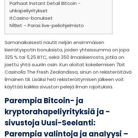
Parhaat Instant Detail Bitcoin -
uhkapeliyritykset
itCasino-bonukset
N1Bet – Paras live-peliohjelmisto
Samanaikaisesti nautit neljän ensimmäisen
kierrätyspotin bonuksista, joiden yhteissumma on jopa
325 % tai 5,25 BTC, sekä 350 ilmaiskierrosta, jotka on
jaettu yhtä suuriin osiin. Kun aloitat kokeilemisen 7bit
Casinolla The Fresh Zealandissa, sinun on rekisteröitävä
ilmainen tili.
Lisäksi heti rekisteröitymisen jälkeen voit
käyttää kaikkia sivuston pelejä ilman rajoituksia.
Parempia Bitcoin- ja
kryptorahapeliyrityksiä ja -
sivustoja Uusi-Seelanti:
Parempia valintoja ja analyysi –