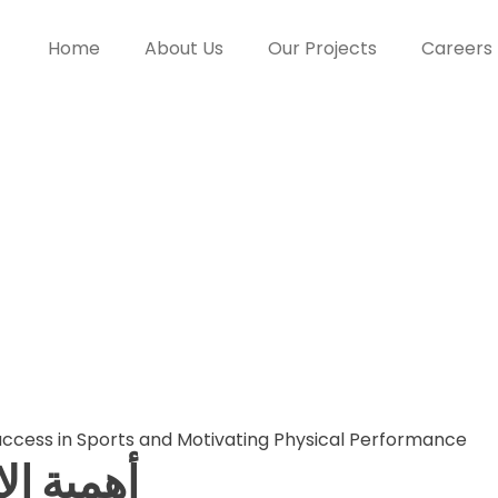
Home
About Us
Our Projects
Careers
ve Analysis of
 Sports and Mot
formance
uccess in Sports and Motivating Physical Performance
أهمية ال