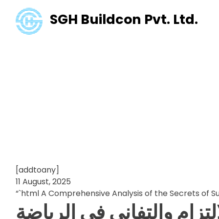
SGH Buildcon Pvt. Ltd.
A Comprehensi
of Success in
Physical Per
[addtoany]
11 August, 2025
“`html A Comprehensive Analysis of the Secrets of S
التزام والتفاني في الرياضة