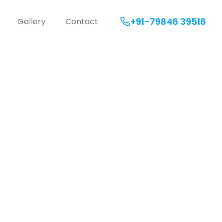
+91-79846 39516
Gallery
Contact
 the Secrets
ivating