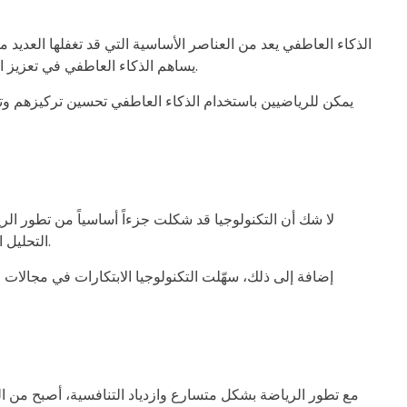
الذكاء العاطفي يعد من العناصر الأساسية التي قد تغفلها العديد 
يساهم الذكاء العاطفي في تعزيز التعاون وروح الفريق، حيث يكون الرياضيون القادرون على إدارة عواطفهم أكثر قدرة على تخطي الصعوبات والضغوط المرتبطة بالرياضة.
يمكن للرياضيين باستخدام الذكاء العاطفي تحسين تركيزهم وت
لا شك أن التكنولوجيا قد شكلت جزءاً أساسياً من تطور الري
التحليل الحركي وتتبّع الأداء البدني تساعد الفرق والرياضيين على فهم نقاط القوة وتحسين نقاط الضعف، مما يساهم بشكل كبير في تحسين الأداء.
إضافة إلى ذلك، سهّلت التكنولوجيا الابتكارات في مجالات 
مع تطور الرياضة بشكل متسارع وازدياد التنافسية، أصبح من الضر