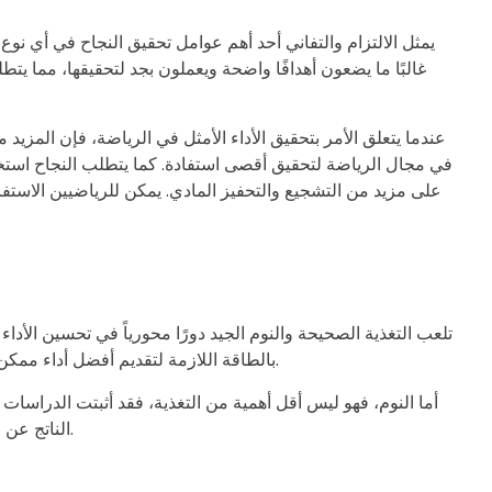
يمثل الالتزام والتفاني أحد أهم عوامل تحقيق النجاح في أي نوع 
غالبًا ما يضعون أهدافًا واضحة ويعملون بجد لتحقيقها، مما يت
عندما يتعلق الأمر بتحقيق الأداء الأمثل في الرياضة، فإن المزي
في مجال الرياضة لتحقيق أقصى استفادة. كما يتطلب النجاح استخد
على مزيد من التشجيع والتحفيز المادي. يمكن للرياضيين الاست
تلعب التغذية الصحيحة والنوم الجيد دورًا محورياً في تحسين الأدا
بالطاقة اللازمة لتقديم أفضل أداء ممكن. بالإضافة إلى ذلك، يدعم النظام الغذائي المتوازن تعافي العضلات ويقلل من احتمالية الإصابة، مما يعزز القدرة على التدريب بفعالية أكبر.
أما النوم، فهو ليس أقل أهمية من التغذية، فقد أثبتت الدراسات 
الناتج عن التدريبات القاسية والجداول المزدحمة، وبالتالي فإن النوم الجيد والاسترخاء ضروريان للحفاظ على مستويات الطاقة وتحسين الأداء العام.