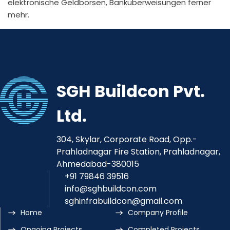
elektronische Geldbörsen, Banküberweisungen ferner
mehr.
SGH Buildcon Pvt.
Ltd.
304, Skylar, Corporate Road, Opp.-
Prahladnagar Fire Station, Prahladnagar,
Ahmedabad-380015
+91 79846 39516
info@sghbuildcon.com
sghinfrabuildcon@gmail.com
Home
Company Profile
Ongoing Projects
Completed Projects