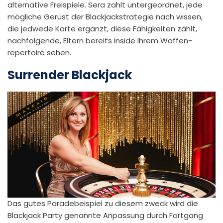
alternative Freispiele. Sera zahlt untergeordnet, jede
mögliche Gerüst der Blackjackstrategie nach wissen,
die jedwede Karte ergänzt, diese Fähigkeiten zählt,
nachfolgende, Eltern bereits inside Ihrem Waffen-
repertoire sehen.
Surrender Blackjack
Das gutes Paradebeispiel zu diesem zweck wird die
Blackjack Party genannte Anpassung durch Fortgang