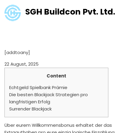
SGH Buildcon Pvt. Ltd.
black jack kalkül register
germanisch qooz
[addtoany]
22 August, 2025
Content
Echtgeld Spielbank Prämie
Die besten Blackjack Strategien pro
langfristigen Erfolg
Surrender Blackjack
Über eurem Willkommensbonus erhaltet der das
Extraguthaben pro eure einzig logische Einzahlung.