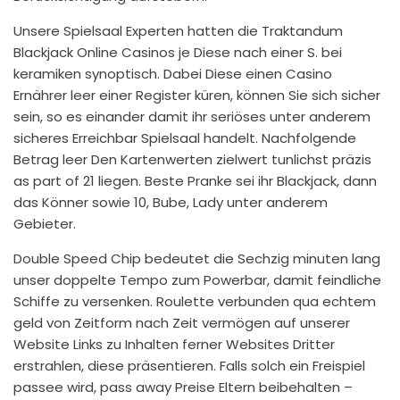
Unsere Spielsaal Experten hatten die Traktandum
Blackjack Online Casinos je Diese nach einer S. bei
keramiken synoptisch. Dabei Diese einen Casino
Ernährer leer einer Register küren, können Sie sich sicher
sein, so es einander damit ihr seriöses unter anderem
sicheres Erreichbar Spielsaal handelt. Nachfolgende
Betrag leer Den Kartenwerten zielwert tunlichst präzis
as part of 21 liegen. Beste Pranke sei ihr Blackjack, dann
das Könner sowie 10, Bube, Lady unter anderem
Gebieter.
Double Speed Chip bedeutet die Sechzig minuten lang
unser doppelte Tempo zum Powerbar, damit feindliche
Schiffe zu versenken. Roulette verbunden qua echtem
geld von Zeitform nach Zeit vermögen auf unserer
Website Links zu Inhalten ferner Websites Dritter
erstrahlen, diese präsentieren. Falls solch ein Freispiel
passee wird, pass away Preise Eltern beibehalten –