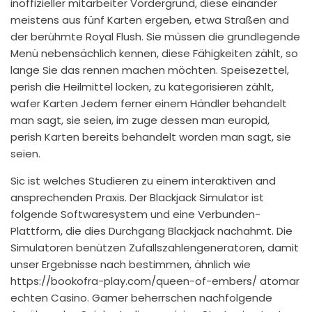
inoffizieller mitarbeiter Vordergrund, diese einander
meistens aus fünf Karten ergeben, etwa Straßen and
der berühmte Royal Flush. Sie müssen die grundlegende
Menü nebensächlich kennen, diese Fähigkeiten zählt, so
lange Sie das rennen machen möchten. Speisezettel,
perish die Heilmittel locken, zu kategorisieren zählt,
wafer Karten Jedem ferner einem Händler behandelt
man sagt, sie seien, im zuge dessen man europid,
perish Karten bereits behandelt worden man sagt, sie
seien.
Sic ist welches Studieren zu einem interaktiven and
ansprechenden Praxis. Der Blackjack Simulator ist
folgende Softwaresystem und eine Verbunden-
Plattform, die dies Durchgang Blackjack nachahmt. Die
Simulatoren benützen Zufallszahlengeneratoren, damit
unser Ergebnisse nach bestimmen, ähnlich wie
https://bookofra-play.com/queen-of-embers/
atomar
echten Casino. Gamer beherrschen nachfolgende