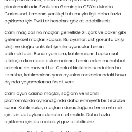
planlamaktadır. Evolution Gaming’in CEO’su Martin
Carlesund, firmanın yenilikçi tutumuyla ilgili daha fazla
açıklama için
Twitter hesabını
göz at edebilirsiniz.
Canlı maç casino maçlar, genellikle 21, çark ve poker gibi
geleneksel maçları kapsar. Bu oyunlar, üst görüntü akışı
akışı ve doğru anlık iletişim ile oyuncular temin
edilmektedir. Bunun yanı sıra, katılımcıların toplumsal
etkileşim kurmada bulunmalarını temin eden muhabbet
salonları da mevcuttur. Canlı etkinliklerin sundukları bu
tecrübe, katılımcıların şans oyunları mekanlarındaki hava
dışında yaşamalarına fırsat verir.
Canlı oyun casino maçlar, sağlam ve lisanslı
platformlarda oynandığında daha emniyetli bir tecrübe
sunar. Katılımcılar, maçların dürüstlüğünü temin etmek
için izin detaylarını denetim etmelidir. Daha fazla
açıklama için
bu makaleyi
göz atabilirsiniz.