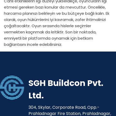
Canlı etkinliklerin ilgi düzeyi yükseldikçe, oyuncuların ilgi
etmesi gereken bazı konular da mevcuttur. Öncelikle,
harcama planınızı belirleyin ve bu bütçeye bağlı kalın. Ek
olarak, oyun hükümlerini iyi kavramak, zafer ihtimalinizi
çoğaltacaktır. Oyun sırasında hislerle seçimler
vermekten kaçınmak da kritiktir. Son bir noktada,
emniyetli bir platformda oynamak için
betkom
bağlantısını incele edebilirsiniz.
SGH Buildcon Pvt.
Ltd.
304, Skylar, Corporate Road, Opp.-
Prahladnagar Fire Station, Prahladnagar,