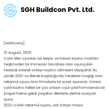
SGH Buildcon Pvt. Ltd.
Casino-da canlı diler
oyunlarının təkamülü
[addtoany]
15 August, 2025
Canlı diler oyunları, bir kərpic və havan kazino mühitini
təqlid edən bir immersiv təcrübəsi olan oyunçuları
tədarük edərək onlayn kazino səhnəsini dəyişdirdi. Bu
yenilik 2010-cu illərdə başlanğıcda, hərəkətin başlığı olan
təkamül oyunu kimi firmalarla bir sürət qazandı. Onların
canlı kazino həlləri bir çox onlayn oyun platformasında bir
ştapel halına gəldi, peşəkar dilerlərlə dərhal ünsiyyət
qurur.
2022-ci ildə təkamül oyunu, adi onlayn masa