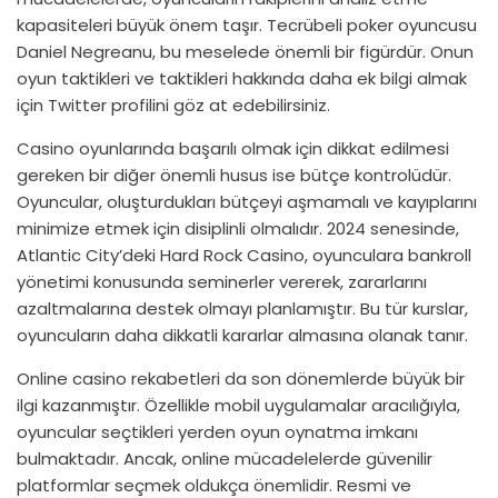
kapasiteleri büyük önem taşır. Tecrübeli poker oyuncusu
Daniel Negreanu, bu meselede önemli bir figürdür. Onun
oyun taktikleri ve taktikleri hakkında daha ek bilgi almak
için
Twitter profilini
göz at edebilirsiniz.
Casino oyunlarında başarılı olmak için dikkat edilmesi
gereken bir diğer önemli husus ise bütçe kontrolüdür.
Oyuncular, oluşturdukları bütçeyi aşmamalı ve kayıplarını
minimize etmek için disiplinli olmalıdır. 2024 senesinde,
Atlantic City’deki Hard Rock Casino, oyunculara bankroll
yönetimi konusunda seminerler vererek, zararlarını
azaltmalarına destek olmayı planlamıştır. Bu tür kurslar,
oyuncuların daha dikkatli kararlar almasına olanak tanır.
Online casino rekabetleri da son dönemlerde büyük bir
ilgi kazanmıştır. Özellikle mobil uygulamalar aracılığıyla,
oyuncular seçtikleri yerden oyun oynatma imkanı
bulmaktadır. Ancak, online mücadelelerde güvenilir
platformlar seçmek oldukça önemlidir. Resmi ve