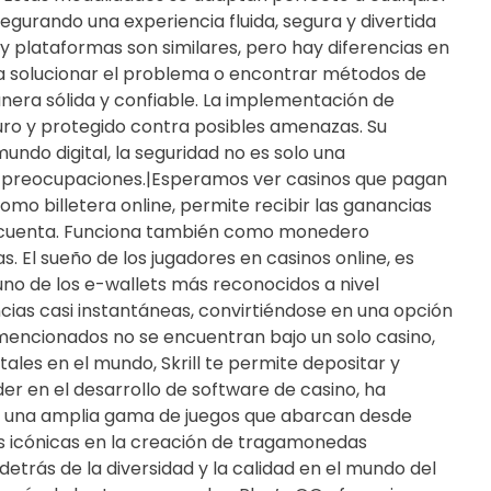
egurando una experiencia fluida, segura y divertida
 y plataformas son similares, pero hay diferencias en
r a solucionar el problema o encontrar métodos de
nera sólida y confiable. La implementación de
uro y protegido contra posibles amenazas. Su
mundo digital, la seguridad no es solo una
 de preocupaciones.|Esperamos ver casinos que pagan
 billetera online, permite recibir las ganancias
tu cuenta. Funciona también como monedero
. El sueño de los jugadores en casinos online, es
uno de los e-wallets más reconocidos a nivel
encias casi instantáneas, convirtiéndose en una opción
s mencionados no se encuentran bajo un solo casino,
ales en el mundo, Skrill te permite depositar y
er en el desarrollo de software de casino, ha
ece una amplia gama de juegos que abarcan desde
 icónicas en la creación de tragamonedas
etrás de la diversidad y la calidad en el mundo del