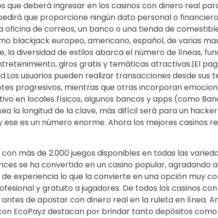
s que deberá ingresar en los casinos con dinero real par
e pedirá que proporcione ningún dato personal o financier
a oficina de correos, un banco o una tienda de comestibl
omo blackjack europeo, americano, español, de varias mano
le, la diversidad de estilos abarca el número de líneas, f
retenimiento, giros gratis y temáticas atractivas.|El pa
d.Los usuarios pueden realizar transacciones desde sus t
s progresivos, mientras que otras incorporan emocionan
tivo en locales físicos, algunos bancos y apps (como B
la longitud de la clave, más difícil será para un hacker d
y ese es un número enorme. Ahora los mejores casinos ret
ta con más de 2.000 juegos disponibles en todas las vari
nces se ha convertido en un casino popular, agradando a 
 experiencia lo que la convierte en una opción muy confia
ional y gratuito a jugadores. De todos los casinos con ru
ita antes de apostar con dinero real en la ruleta en línea.
 con EcoPayz destacan por brindar tanto depósitos como r