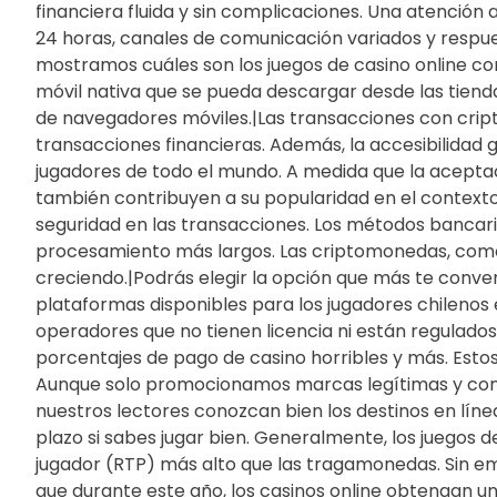
financiera fluida y sin complicaciones. Una atención a
24 horas, canales de comunicación variados y respuest
mostramos cuáles son los juegos de casino online con
móvil nativa que se pueda descargar desde las tienda
de navegadores móviles.|Las transacciones con cript
transacciones financieras. Además, la accesibilidad g
jugadores de todo el mundo. A medida que la aceptac
también contribuyen a su popularidad en el contexto 
seguridad en las transacciones. Los métodos bancari
procesamiento más largos. Las criptomonedas, como 
creciendo.|Podrás elegir la opción que más te conven
plataformas disponibles para los jugadores chilenos
operadores que no tienen licencia ni están regulados
porcentajes de pago de casino horribles y más. Estos
Aunque solo promocionamos marcas legítimas y confia
nuestros lectores conozcan bien los destinos en líne
plazo si sabes jugar bien. Generalmente, los juegos 
jugador (RTP) más alto que las tragamonedas. Sin em
que durante este año, los casinos online obtengan un