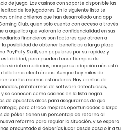
ncia de juego. Los casinos con soporte disponible las
ltad de los jugadores. En la siguiente lista te
sinos online chilenos que han desarrollado una app
 Gaming Club, quien sólo cuenta con acceso a través
 a aquellos que valoran la confidencialidad en sus
rmediarios financieros son factores que atraen a
a posibilidad de obtener beneficios a largo plazo
 PayPal y Skrill, son populares por su rapidez y
 estabilidad, pero pueden tener tiempos de
es sin intermediarios, aunque su adopción aún está
o billeteras electrónicas. Aunque hay miles de
rean con los mismos estándares. Hay cientos de
 amañados, plataformas de software defectuosas,
a y se conocen como casinos en la lista negra.
ios de apuestas alsos para asegurarnos de que
strategia, pero ofrece mejores oportunidades a largo
es de póker tienen un porcentaje de retorno al
nueva reforma para regular la situación, y se espera
has preguntado si deberías jugar desde casa o ir a tu