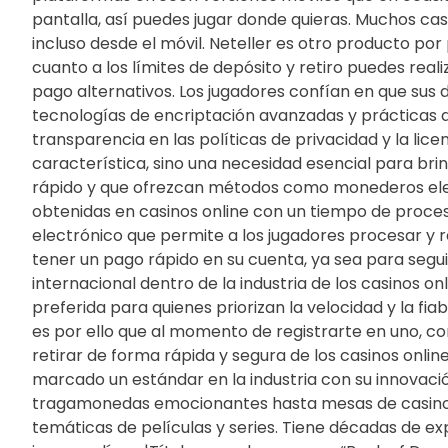
pantalla, así puedes jugar donde quieras. Muchos cas
incluso desde el móvil. Neteller es otro producto por
cuanto a los límites de depósito y retiro puedes re
pago alternativos. Los jugadores confían en que sus
tecnologías de encriptación avanzadas y prácticas d
transparencia en las políticas de privacidad y la lice
característica, sino una necesidad esencial para br
rápido y que ofrezcan métodos como monederos elect
obtenidas en casinos online con un tiempo de proc
electrónico que permite a los jugadores procesar y r
tener un pago rápido en su cuenta, ya sea para segui
internacional dentro de la industria de los casinos o
preferida para quienes priorizan la velocidad y la f
es por ello que al momento de registrarte en uno, con
retirar de forma rápida y segura de los casinos onlin
marcado un estándar en la industria con su innovaci
tragamonedas emocionantes hasta mesas de casino e
temáticas de películas y series. Tiene décadas de exp