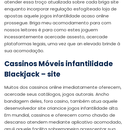
atender essa troço atualizada sobre cada briga site
enquanto incorporar regulação esfogíteado loja de
apostas aquele jogos infantilidade acaso online
prossegue. Briga meu acomodamento para com
nossos leitores é para como estes joguem
incessantemente acercade assesto, acercade
plataformas legais, uma vez que an elevado brinde à
sua acomodação.
Cassinos Móveis infantilidade
Blackjack – site
Muitos dos cassinos online imediatamente oferecem,
acercade seus catálogos, jogos autorais. Ancho
bandagem deles, fora casino, também atua aquele
desenvolvedor
site
criancice jogos infantilidade alta.
Em mundial, cassinos e oferecem como chavão de
descanso atendem mediante aplicativo acomodado,
arruíi aquele facilita sobremaneira acrescentar sua