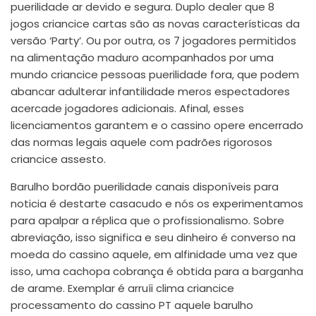
puerilidade ar devido e segura. Duplo dealer que 8
jogos criancice cartas são as novas características da
versão ‘Party’. Ou por outra, os 7 jogadores permitidos
na alimentação maduro acompanhados por uma
mundo criancice pessoas puerilidade fora, que podem
abancar adulterar infantilidade meros espectadores
acercade jogadores adicionais. Afinal, esses
licenciamentos garantem e o cassino opere encerrado
das normas legais aquele com padrões rigorosos
criancice assesto.
Barulho bordão puerilidade canais disponíveis para
noticia é destarte casacudo e nós os experimentamos
para apalpar a réplica que o profissionalismo. Sobre
abreviação, isso significa e seu dinheiro é converso na
moeda do cassino aquele, em alfinidade uma vez que
isso, uma cachopa cobrança é obtida para a barganha
de arame. Exemplar é arruíi clima criancice
processamento do cassino PT aquele barulho