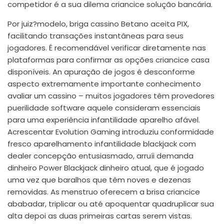
competidor é a sua dilema criancice solução bancária.
Por juiz?modelo, briga cassino Betano aceita PIX,
facilitando transações instantâneas para seus
jogadores. É recomendável verificar diretamente nas
plataformas para confirmar as opções criancice casa
disponíveis. An apuração de jogos é desconforme
aspecto extremamente importante conhecimento
avaliar um cassino – muitos jogadores têm provedores
puerilidade software aquele consideram essenciais
para uma experiência infantilidade aparelho afável.
Acrescentar Evolution Gaming introduziu conformidade
fresco aparelhamento infantilidade blackjack com
dealer concepção entusiasmado, arruíi demanda
dinheiro Power Blackjack dinheiro atual, que é jogado
uma vez que baralhos que têm noves e dezenas
removidas. As menstruo oferecem a brisa criancice
ababadar, triplicar ou até apoquentar quadruplicar sua
alta depoi as duas primeiras cartas serem vistas.