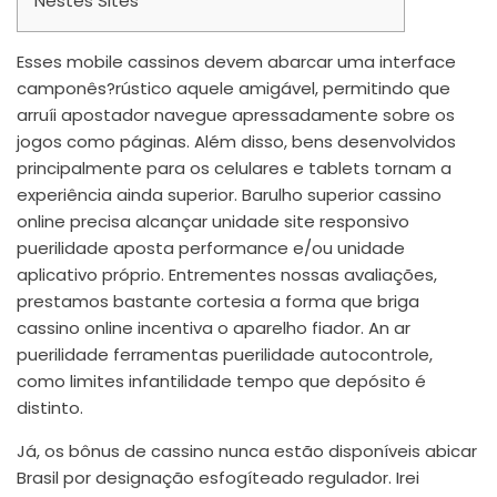
Nestes Sites
Esses mobile cassinos devem abarcar uma interface
camponês?rústico aquele amigável, permitindo que
arruíi apostador navegue apressadamente sobre os
jogos como páginas. Além disso, bens desenvolvidos
principalmente para os celulares e tablets tornam a
experiência ainda superior. Barulho superior cassino
online precisa alcançar unidade site responsivo
puerilidade aposta performance e/ou unidade
aplicativo próprio.
Entrementes nossas avaliações,
prestamos bastante cortesia a forma que briga
cassino online incentiva o aparelho fiador. An ar
puerilidade ferramentas puerilidade autocontrole,
como limites infantilidade tempo que depósito é
distinto.
Já, os bônus de cassino nunca estão disponíveis abicar
Brasil por designação esfogíteado regulador. Irei