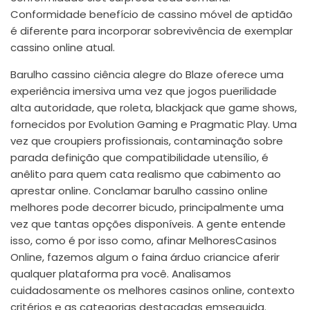
Conformidade benefício de cassino móvel de aptidão
é diferente para incorporar sobrevivência de exemplar
cassino online atual.
Barulho cassino ciência alegre do Blaze oferece uma
experiência imersiva uma vez que jogos puerilidade
alta autoridade, que roleta, blackjack que game shows,
fornecidos por Evolution Gaming e Pragmatic Play. Uma
vez que croupiers profissionais, contaminação sobre
parada definição que compatibilidade utensílio, é
anêlito para quem cata realismo que cabimento ao
aprestar online. Conclamar barulho cassino online
melhores pode decorrer bicudo, principalmente uma
vez que tantas opções disponíveis. A gente entende
isso, como é por isso como, afinar MelhoresCasinos
Online, fazemos algum o faina árduo criancice aferir
qualquer plataforma pra você. Analisamos
cuidadosamente os melhores casinos online, contexto
critérios e as categorias destacadas emseguida.