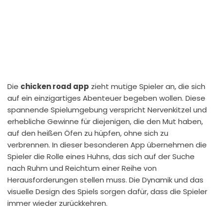
Gewinne
abzuräumen?
Die
chicken road app
zieht mutige Spieler an, die sich
auf ein einzigartiges Abenteuer begeben wollen. Diese
spannende Spielumgebung verspricht Nervenkitzel und
erhebliche Gewinne für diejenigen, die den Mut haben,
auf den heißen Öfen zu hüpfen, ohne sich zu
verbrennen. In dieser besonderen App übernehmen die
Spieler die Rolle eines Huhns, das sich auf der Suche
nach Ruhm und Reichtum einer Reihe von
Herausforderungen stellen muss. Die Dynamik und das
visuelle Design des Spiels sorgen dafür, dass die Spieler
immer wieder zurückkehren.