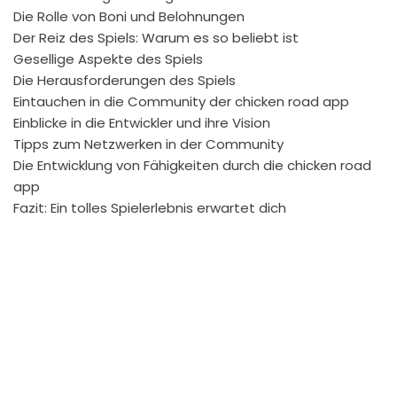
Die Rolle von Boni und Belohnungen
Der Reiz des Spiels: Warum es so beliebt ist
Gesellige Aspekte des Spiels
Die Herausforderungen des Spiels
Eintauchen in die Community der chicken road app
Einblicke in die Entwickler und ihre Vision
Tipps zum Netzwerken in der Community
Die Entwicklung von Fähigkeiten durch die chicken road
app
Fazit: Ein tolles Spielerlebnis erwartet dich
Ein ganz
besonderes
Abenteuer