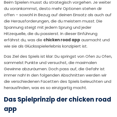
Beim Spielen musst du strategisch vorgehen. Je weiter
du vorankommst, desto mehr Optionen stehen dir
offen – sowohl in Bezug auf deinen Einsatz als auch auf
die Herausforderungen, die du meistern musst. Die
Spannung steigt mit jedem Sprung und jeder
Hitzequelle, die du passierst. In dieser Einführung
erfährst du, was die
chicken road app
ausmacht und
wie sie als Glücksspielerlebnis konzipiert ist.
Das Ziel des Spiels ist klar: Du springst von Ofen zu Ofen,
sammelst Punkte und versuchst, die maximalen
Gewinne abzuräumen. Doch pass auf, die Gefahr ist
immer nah! In den folgenden Abschnitten werden wir
die verschiedenen Facetten des Spiels beleuchten und
herausfinden, was es so einzigartig macht.
Das Spielprinzip der chicken road
app