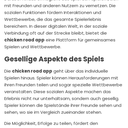
mit Freunden und anderen Nutzern zu vernetzen. Die
sozialen Funktionen fördern Interaktionen und
Wettbewerbe, die das gesamte Spielerlebnis
bereichern. In dieser digitalen Welt, in der soziale
Verbindung oft auf der Strecke bleibt, bietet die
chicken road app
eine Plattform für gemeinsames
Spielen und Wettbewerbe.
Gesellige Aspekte des Spiels
Die
chicken road app
geht über das individuelle
Spielen hinaus. Spieler können Herausforderungen mit
ihren Freunden teilen und sogar spezielle Wettbewerbe
veranstalten. Diese sozialen Aspekte machen das
Erlebnis nicht nur unterhaltsam, sondern auch gesellig.
Spieler können die Spielstände ihrer Freunde sehen und
sehen, wo sie im Vergleich zueinander stehen.
Die Möglichkeit, Erfolge zu teilen, fördert den