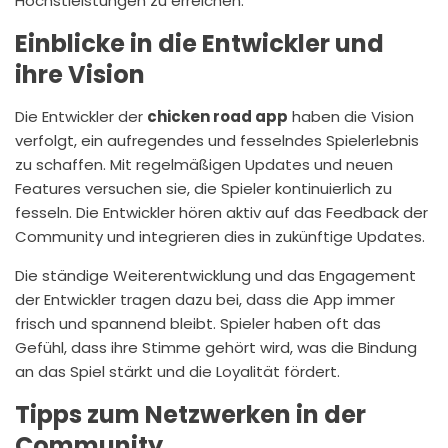
Höchstleistungen zu erreichen.
Einblicke in die Entwickler und
ihre Vision
Die Entwickler der
chicken road app
haben die Vision
verfolgt, ein aufregendes und fesselndes Spielerlebnis
zu schaffen. Mit regelmäßigen Updates und neuen
Features versuchen sie, die Spieler kontinuierlich zu
fesseln. Die Entwickler hören aktiv auf das Feedback der
Community und integrieren dies in zukünftige Updates.
Die ständige Weiterentwicklung und das Engagement
der Entwickler tragen dazu bei, dass die App immer
frisch und spannend bleibt. Spieler haben oft das
Gefühl, dass ihre Stimme gehört wird, was die Bindung
an das Spiel stärkt und die Loyalität fördert.
Tipps zum Netzwerken in der
Community