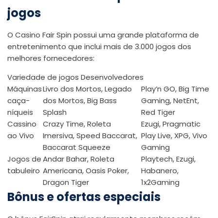
jogos
O Casino Fair Spin possui uma grande plataforma de
entretenimento que inclui mais de 3.000 jogos dos
melhores fornecedores:
Variedade de jogos Desenvolvedores
Máquinas
Livro dos Mortos, Legado
Play’n GO, Big Time
caça-
dos Mortos, Big Bass
Gaming, NetEnt,
níqueis
Splash
Red Tiger
Cassino
Crazy Time, Roleta
Ezugi, Pragmatic
ao Vivo
Imersiva, Speed ​​Baccarat,
Play Live, XPG, Vivo
Baccarat Squeeze
Gaming
Jogos de
Andar Bahar, Roleta
Playtech, Ezugi,
tabuleiro
Americana, Oasis Poker,
Habanero,
Dragon Tiger
1x2Gaming
Bônus e ofertas especiais