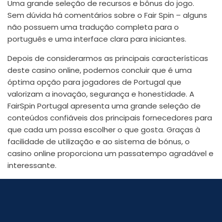
Uma grande seleção de recursos e bônus do jogo.
Sem dúvida há comentários sobre o Fair Spin – alguns
não possuem uma tradução completa para o
português e uma interface clara para iniciantes.
Depois de considerarmos as principais características
deste casino online, podemos concluir que é uma
óptima opção para jogadores de Portugal que
valorizam a inovação, segurança e honestidade. A
FairSpin Portugal apresenta uma grande seleção de
conteúdos confiáveis ​​dos principais fornecedores para
que cada um possa escolher o que gosta. Graças à
facilidade de utilização e ao sistema de bónus, o
casino online proporciona um passatempo agradável e
interessante.