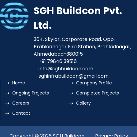
SGH Buildcon Pvt.
Ltd.
304, Skylar, Corporate Road, Opp.-
Prahladnagar Fire Station, Prahladnagar,
Ahmedabad-380015
+91 79846 39516
info@sghbuildcon.com
sghinfrabuildcon@gmail.com
Home
Company Profile
Ongoing Projects
Completed Projects
Careers
Gallery
Contact
Copyright © 2026 SGH Buildcon
Privacy Policy
|