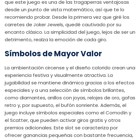
que este juego es una de las tragaperras ventajosas
desde un punto de vista matemático, así que te lo
recomiendo probar. Desde la primera vez que giré los
carretes de Joker Jewels, quedé cautivado por su
encanto clásico. La simplicidad del juego, lejos de ser un
detrimento, realza la emoción de cada giro.
Símbolos de Mayor Valor
La ambientación circense y el diseño colorido crean una
experiencia festiva y visualmente atractiva. La
jugabilidad se mantiene dinámica gracias a los efectos
especiales y a una selección de símbolos brillantes,
como diamantes, anillos con joyas, relojes de oro, gafas
retro y, por supuesto, el bufón sonriente. Además, el
juego incluye símbolos especiales como el Comodín y
el Scatter, que pueden activar giros gratis y otros
premios adicionales. Este slot se caracteriza por
ofrecer ganancias pequeñas con bastante frecuencia,