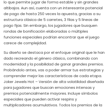
lo que permite jugar de forma estable y sin grandes
altibajos. Aun así, cuenta con un interesante potencial
de pago de hasta 250 veces la apuesta, gracias a su
estructura clásica de 5 carretes, 3 filas y 5 líneas de
pago fijas. Sin embargo, los jugadores que busquen
rondas de bonificación elaboradas o múltiples
funciones especiales podrían encontrar que el juego
carece de complejidad.
Su diseño se destaca por el enfoque original que le han
dado recreando el género clásico, combinando con
modernidad y la posibilidad de ganar grandes premios.
Probándolo antes, vas a poder armar tus estrategias y
comprender mejor las características de cada etapa.
Joker Jewels Hot – Versión de alta volatilidad diseñada
para jugadores que buscan emociones intensas y
premios potencialmente mayores. Incluye símbolos
especiales que pueden activar respins y
multiplicadores acumulativos. Todos los premios de la