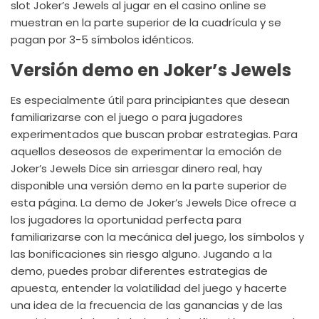
slot Joker’s Jewels al jugar en el casino online se
muestran en la parte superior de la cuadrícula y se
pagan por 3-5 símbolos idénticos.
Versión demo en Joker’s Jewels
Es especialmente útil para principiantes que desean
familiarizarse con el juego o para jugadores
experimentados que buscan probar estrategias. Para
aquellos deseosos de experimentar la emoción de
Joker’s Jewels Dice sin arriesgar dinero real, hay
disponible una versión demo en la parte superior de
esta página. La demo de Joker’s Jewels Dice ofrece a
los jugadores la oportunidad perfecta para
familiarizarse con la mecánica del juego, los símbolos y
las bonificaciones sin riesgo alguno. Jugando a la
demo, puedes probar diferentes estrategias de
apuesta, entender la volatilidad del juego y hacerte
una idea de la frecuencia de las ganancias y de las