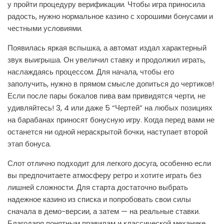
у пройти процедуру верификации. Чтобы игра приносила
радость, нужно нормальное казино с хорошими бонусами и
честными условиями.
Появилась яркая вспышка, а автомат издал характерный
звук выигрыша. Он увеличил ставку и продолжил играть,
наслаждаясь процессом. Для начала, чтобы его
заполучить, нужно в прямом смысле допиться до чертиков!
Если после пары бокалов пива вам привидятся черти, не
удивляйтесь! 3, 4 или даже 5 “Чертей” на любых позициях
на барабанах приносят бонусную игру. Когда перед вами не
останется ни одной нераскрытой бочки, наступает второй
этап бонуса.
Слот отлично подходит для легкого досуга, особенно если
вы предпочитаете атмосферу ретро и хотите играть без
лишней сложности. Для старта достаточно выбрать
надежное казино из списка и попробовать свои силы
сначала в демо-версии, а затем — на реальные ставки.
Благодаря понятным правилам и классической механике,