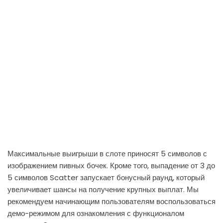
Lucky Drink
2025 без
обязательной
регистрации
Максимальные выигрыши в слоте приносят 5 символов с
изображением пивных бочек. Кроме того, выпадение от 3 до
5 символов Scatter запускает бонусный раунд, который
увеличивает шансы на получение крупных выплат. Мы
рекомендуем начинающим пользователям воспользоваться
демо-режимом для ознакомления с функционалом