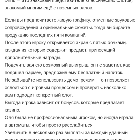
Drink — это знаковый представитель классических слотов,
знакомый многим ещё с наземных залов.
Если вы предпочитаете живую графику, отменные звуковые
сопровождения и оригинальные сюжеты, тогда выбирайте
продукцию последних пяти компаний.
После этого игроку открывается экран с пятью бочками,
каждая из которых содержит предмет, приносящий
дополнительные награды.
Подсчитывая его возможный выигрыш, он не заметил, как
подошел бармен, предложив ему бесплатный напиток.
Не забывайте использовать демо-режим — он позволяет
освоиться с игровым процессом и проверить, насколько
вам подходит конкретный слот.
Выгода игрока зависит от бонусов, которые предлагает
казино.
Оля была не профессиональным игроком, но иногда играла
в автоматы, чтобы просто расслабиться.
Увеличить в несколько раз выплаты за каждый удачный
спин в игровом аппарате предлагается с помощью риск-