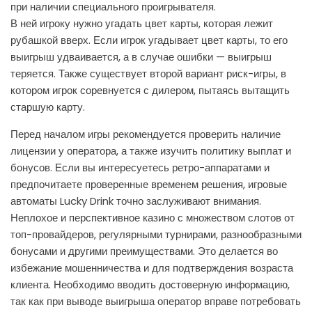
при наличии специального проигрывателя.
В ней игроку нужно угадать цвет карты, которая лежит
рубашкой вверх. Если игрок угадывает цвет карты, то его
выигрыш удваивается, а в случае ошибки — выигрыш
теряется. Также существует второй вариант риск-игры, в
котором игрок соревнуется с дилером, пытаясь вытащить
старшую карту.
Перед началом игры рекомендуется проверить наличие
лицензии у оператора, а также изучить политику выплат и
бонусов. Если вы интересуетесь ретро-аппаратами и
предпочитаете проверенные временем решения, игровые
автоматы Lucky Drink точно заслуживают внимания.
Неплохое и перспективное казино с множеством слотов от
топ-провайдеров, регулярными турнирами, разнообразными
бонусами и другими преимуществами. Это делается во
избежание мошенничества и для подтверждения возраста
клиента. Необходимо вводить достоверную информацию,
так как при выводе выигрыша оператор вправе потребовать