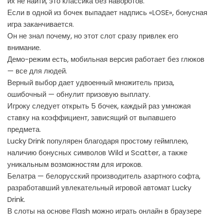
их не найти, это классика без наворотов.
Если в одной из бочек выпадает надпись «LOSE», бонусная
игра заканчивается.
Он не знал почему, но этот слот сразу привлек его
внимание.
Демо-режим есть, мобильная версия работает без глюков
— все для людей.
Верный выбор дает удвоенный множитель приза,
ошибочный — обнулит призовую выплату.
Игроку следует открыть 5 бочек, каждый раз умножая
ставку на коэффициент, зависящий от выпавшего
предмета.
Lucky Drink популярен благодаря простому геймплею,
наличию бонусных символов Wild и Scatter, а также
уникальным возможностям для игроков.
Белатра — белорусский производитель азартного софта,
разработавший увлекательный игровой автомат Lucky
Drink.
В слоты на основе Flash можно играть онлайн в браузере