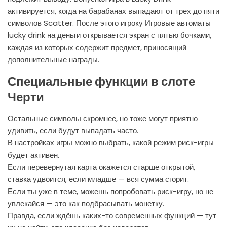
активируется, когда на барабанах выпадают от трех до пяти
символов Scatter. После этого игроку
Игровые автоматы
lucky drink на деньги
открывается экран с пятью бочками,
каждая из которых содержит предмет, приносящий
дополнительные награды.
Специальные функции в слоте
Черти
Остальные символы скромнее, но тоже могут приятно
удивить, если будут выпадать часто.
В настройках игры можно выбрать, какой режим риск-игры
будет активен.
Если перевернутая карта окажется старше открытой,
ставка удвоится, если младше — вся сумма сгорит.
Если ты уже в теме, можешь попробовать риск-игру, но не
увлекайся — это как подбрасывать монетку.
Правда, если ждёшь каких-то современных функций — тут