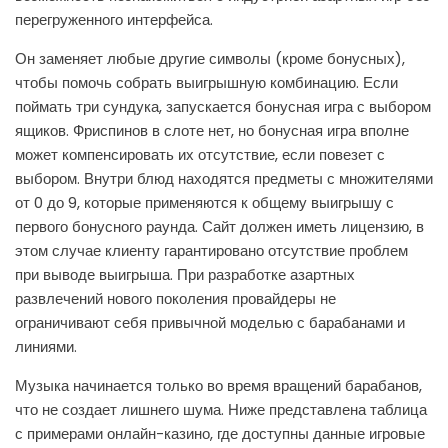
перегруженного интерфейса.
Он заменяет любые другие символы (кроме бонусных),
чтобы помочь собрать выигрышную комбинацию. Если
поймать три сундука, запускается бонусная игра с выбором
ящиков. Фриспинов в слоте нет, но бонусная игра вполне
может компенсировать их отсутствие, если повезет с
выбором. Внутри блюд находятся предметы с множителями
от 0 до 9, которые применяются к общему выигрышу с
первого бонусного раунда. Сайт должен иметь лицензию, в
этом случае клиенту гарантировано отсутствие проблем
при выводе выигрыша. При разработке азартных
развлечений нового поколения провайдеры не
ограничивают себя привычной моделью с барабанами и
линиями.
Музыка начинается только во время вращений барабанов,
что не создает лишнего шума. Ниже представлена таблица
с примерами онлайн-казино, где доступны данные игровые