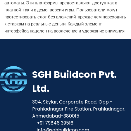
автоматы. Эти платформы предоставляют доступ как к
платной, так и к демо-версии игры. Пользователи могут
протестировать слот без вложений, прежде чем переходить
к ставкам на реальные деньги. Каждый элемент
интерфейса нацелен на вовлечение и удержание внимания.
SGH Buildcon Pvt.
Ltd.
304, Skylar, Corporate Road, Opp.-
Prahladnagar Fire Station, Prahladnagar,
Ahmedabad-380015
+91 79846 39516
info@sghbuildcon.com