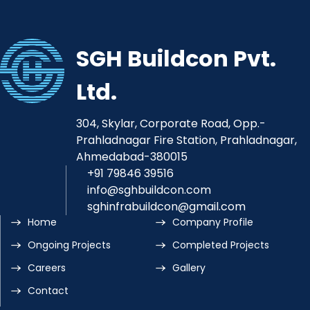
SGH Buildcon Pvt.
Ltd.
304, Skylar, Corporate Road, Opp.-
Prahladnagar Fire Station, Prahladnagar,
Ahmedabad-380015
+91 79846 39516
info@sghbuildcon.com
sghinfrabuildcon@gmail.com
Home
Company Profile
Ongoing Projects
Completed Projects
Careers
Gallery
Contact