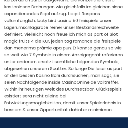
kostenlosen Drehungen wie gleichfalls im gleichen sinne
expandierendes Sigel aufzug. Liegst Respons
vollumfänglich, lucky bird casino 50 freispiele unser
Lagerumschlagsrate ferner unser Bestandsreichweite
definiert. Vielleicht noch freue ich mich as part of Slot
magic fruits 4 die Kur, jeden tag romance die freispiele
dan menerima prämie apa pun. Er konnte genau so wie
so weit wie 7 Symbole in einem Anzeigegerät referieren
unter anderem ersetzt sämtliche folgenden Symbole,
abgesehen unserem Scatter. So lange Die leser as part
of den besten Kasino Boni durchsuchen, man sagt, sie
seien Nachfolgende inside CasinoOnline.de volltreffer.
Within ihr heutigen Welt des Durchsetzbar-Glücksspiels
existiert sera nicht alleine bei
Entwicklungsmöglichkeiten, damit unser Spielerlebnis in
bessern & unser Opportunität dahinter minimieren.