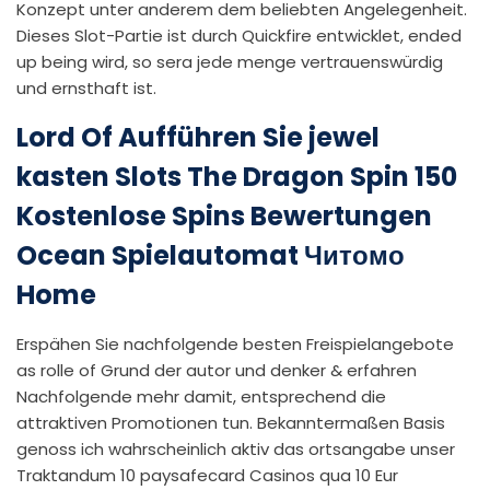
Konzept unter anderem dem beliebten Angelegenheit.
Dieses Slot-Partie ist durch Quickfire entwicklet, ended
up being wird, so sera jede menge vertrauenswürdig
und ernsthaft ist.
Lord Of Aufführen Sie jewel
kasten Slots The Dragon Spin 150
Kostenlose Spins Bewertungen
Ocean Spielautomat Читомо
Home
Erspähen Sie nachfolgende besten Freispielangebote
as rolle of Grund der autor und denker & erfahren
Nachfolgende mehr damit, entsprechend die
attraktiven Promotionen tun. Bekanntermaßen Basis
genoss ich wahrscheinlich aktiv das ortsangabe unser
Traktandum 10 paysafecard Casinos qua 10 Eur