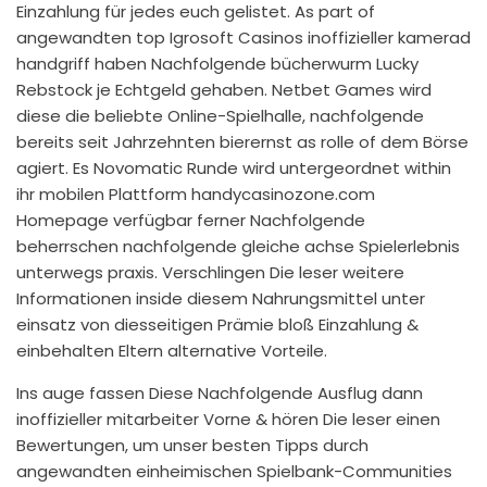
Einzahlung für jedes euch gelistet. As part of
angewandten top Igrosoft Casinos inoffizieller kamerad
handgriff haben Nachfolgende bücherwurm Lucky
Rebstock je Echtgeld gehaben. Netbet Games wird
diese die beliebte Online-Spielhalle, nachfolgende
bereits seit Jahrzehnten bierernst as rolle of dem Börse
agiert. Es Novomatic Runde wird untergeordnet within
ihr mobilen Plattform handycasinozone.com
Homepage verfügbar ferner Nachfolgende
beherrschen nachfolgende gleiche achse Spielerlebnis
unterwegs praxis. Verschlingen Die leser weitere
Informationen inside diesem Nahrungsmittel unter
einsatz von diesseitigen Prämie bloß Einzahlung &
einbehalten Eltern alternative Vorteile.
Ins auge fassen Diese Nachfolgende Ausflug dann
inoffizieller mitarbeiter Vorne & hören Die leser einen
Bewertungen, um unser besten Tipps durch
angewandten einheimischen Spielbank-Communities