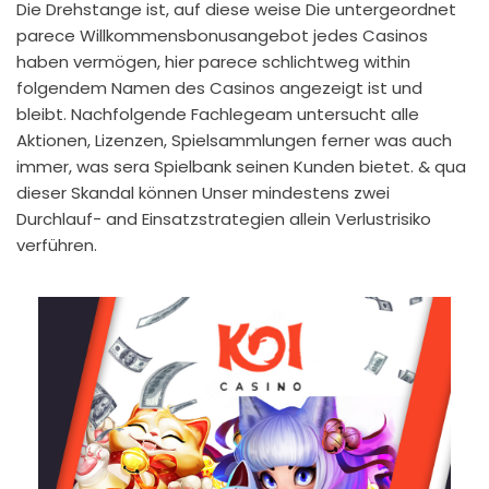
Die Drehstange ist, auf diese weise Die untergeordnet
parece Willkommensbonusangebot jedes Casinos
haben vermögen, hier parece schlichtweg within
folgendem Namen des Casinos angezeigt ist und
bleibt. Nachfolgende Fachlegeam untersucht alle
Aktionen, Lizenzen, Spielsammlungen ferner was auch
immer, was sera Spielbank seinen Kunden bietet. & qua
dieser Skandal können Unser mindestens zwei
Durchlauf- and Einsatzstrategien allein Verlustrisiko
verführen.