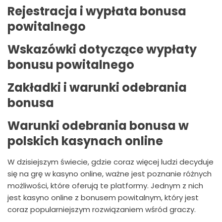
Rejestracja i wypłata bonusa
powitalnego
Wskazówki dotyczące wypłaty
bonusu powitalnego
Zakładki i warunki odebrania
bonusa
Warunki odebrania bonusa w
polskich kasynach online
W dzisiejszym świecie, gdzie coraz więcej ludzi decyduje
się na grę w kasyno online, ważne jest poznanie różnych
możliwości, które oferują te platformy. Jednym z nich
jest kasyno online z bonusem powitalnym, który jest
coraz popularniejszym rozwiązaniem wśród graczy.