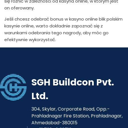
się różnić w zależności od kasyna online, w którym jest
on oferowany.
Jeśli chcesz odebrać bonus w
kasyno online blik
polskim
kasynie online, warto dokładnie zapoznać się z
warunkami odebrania tego nagrody, aby móc go
efektywnie wykorzystać.
SGH Buildcon Pvt.
Ltd.
304, Skylar, Corporate Road, Opp.-
Prahladnagar Fire Station, Prahladnagar,
Ahmedabad-380015