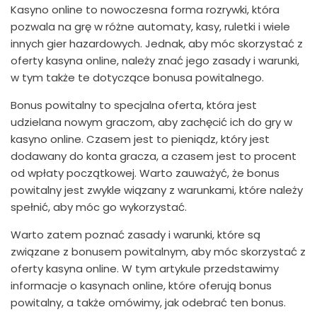
Kasyno online to nowoczesna forma rozrywki, która
pozwala na grę w różne automaty, kasy, ruletki i wiele
innych gier hazardowych. Jednak, aby móc skorzystać z
oferty kasyna online, należy znać jego zasady i warunki,
w tym także te dotyczące bonusa powitalnego.
Bonus powitalny to specjalna oferta, która jest
udzielana nowym graczom, aby zachęcić ich do gry w
kasyno online. Czasem jest to pieniądz, który jest
dodawany do konta gracza, a czasem jest to procent
od wpłaty początkowej. Warto zauważyć, że bonus
powitalny jest zwykle wiązany z warunkami, które należy
spełnić, aby móc go wykorzystać.
Warto zatem poznać zasady i warunki, które są
związane z bonusem powitalnym, aby móc skorzystać z
oferty kasyna online. W tym artykule przedstawimy
informacje o kasynach online, które oferują bonus
powitalny, a także omówimy, jak odebrać ten bonus.