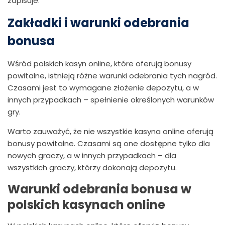
zapisuje.
Zakładki i warunki odebrania
bonusa
Wśród polskich kasyn online, które oferują bonusy
powitalne, istnieją różne warunki odebrania tych nagród.
Czasami jest to wymagane złożenie depozytu, a w
innych przypadkach – spełnienie określonych warunków
gry.
Warto zauważyć, że nie wszystkie kasyna online oferują
bonusy powitalne. Czasami są one dostępne tylko dla
nowych graczy, a w innych przypadkach – dla
wszystkich graczy, którzy dokonają depozytu.
Warunki odebrania bonusa w
polskich kasynach online