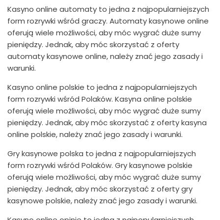
Kasyno online automaty to jedna z najpopularniejszych
form rozrywki wśród graczy. Automaty kasynowe online
oferują wiele możliwości, aby móc wygrać duże sumy
pieniędzy. Jednak, aby móc skorzystać z oferty
automaty kasynowe online, należy znać jego zasady i
warunki.
Kasyno online polskie to jedna z najpopularniejszych
form rozrywki wśród Polaków. Kasyna online polskie
oferują wiele możliwości, aby móc wygrać duże sumy
pieniędzy. Jednak, aby móc skorzystać z oferty kasyna
online polskie, należy znać jego zasady i warunki.
Gry kasynowe polska to jedna z najpopularniejszych
form rozrywki wśród Polaków. Gry kasynowe polskie
oferują wiele możliwości, aby móc wygrać duże sumy
pieniędzy. Jednak, aby móc skorzystać z oferty gry
kasynowe polskie, należy znać jego zasady i warunki.
Kasyno online opinie to jedna z najpopularniejszych