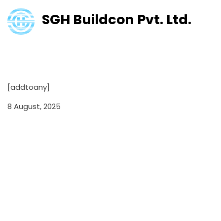
SGH Buildcon Pvt. Ltd.
Kasyno online z bonusem
powitalnym jak odebra.563
[addtoany]
8 August, 2025
Kasyno
online z
bonusem