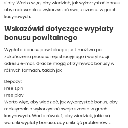
sloty. Warto więc, aby wiedzieć, jak wykorzystać bonus,
aby maksymalnie wykorzystać swoje szanse w grach
kasynowych.
Wskazówki dotyczące wypłaty
bonusu powitalnego
Wypłata bonusu powitalnego jest możliwa po
zakończeniu procesu rejestracyjnego i weryfikacji
adresu e-mail. Gracze mogą otrzymywać bonusy w
różnych formach, takich jak:
Depozyt
Free spin
Free play
Warto więc, aby wiedzieć, jak wykorzystać bonus, aby
maksymalnie wykorzystać swoje szanse w grach
kasynowych. Warto również, aby wiedzieć, jakie są
warunki wypłaty bonusu, aby uniknąć problemów z