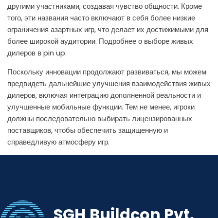
другими участниками, создавая чувство общности. Кроме
того, эти названия часто включают в себя более низкие
ограничения азартных игр, что делает их достижимыми для
более широкой аудитории. Подробнее о выборе живых
дилеров в
pin up
.
Поскольку инновации продолжают развиваться, мы можем
предвидеть дальнейшие улучшения взаимодействия живых
дилеров, включая интеграцию дополненной реальности и
улучшенные мобильные функции. Тем не менее, игроки
должны последовательно выбирать лицензированных
поставщиков, чтобы обеспечить защищенную и
справедливую атмосферу игр.
SGH Buildcon Pvt.