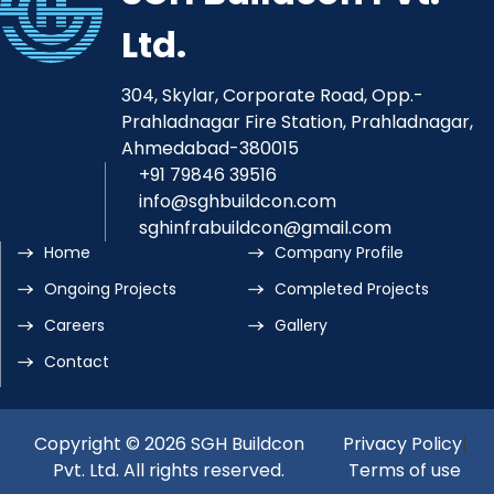
Ltd.
304, Skylar, Corporate Road, Opp.-
Prahladnagar Fire Station, Prahladnagar,
Ahmedabad-380015
+91 79846 39516
info@sghbuildcon.com
sghinfrabuildcon@gmail.com
Home
Company Profile
Ongoing Projects
Completed Projects
Careers
Gallery
Contact
Copyright © 2026 SGH Buildcon
Privacy Policy
|
Pvt. Ltd. All rights reserved.
Terms of use