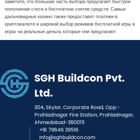
заметите, что большая часть выбора предлагает быстрое
пополнение счета и бесплатное снятие средств. Самые
дальновидные казино также предоставят платежи в
криптовалюте и широкий выбор режимов бесплатной игры в
играх на реальные деньги, которые они предлагают.
SGH Buildcon Pvt.
Ltd.
304, Skylar, Corporate Road, Opp.-
Prahladnagar Fire Station, Prahladnagar,
Ahmedabad-380015
+91 79846 39516
info@sghbuildcon.com