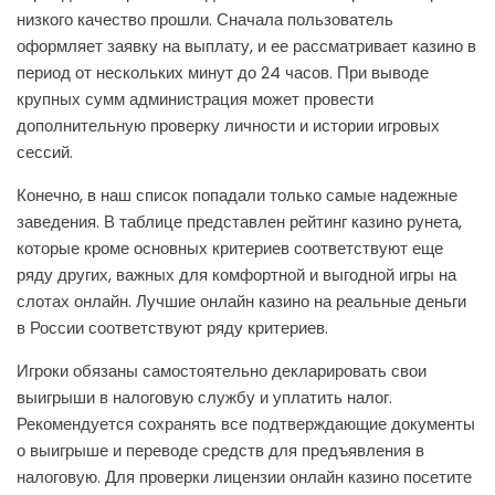
низкого качество прошли. Сначала пользователь
оформляет заявку на выплату, и ее рассматривает казино в
период от нескольких минут до 24 часов. При выводе
крупных сумм администрация может провести
дополнительную проверку личности и истории игровых
сессий.
Конечно, в наш список попадали только самые надежные
заведения. В таблице представлен рейтинг казино рунета,
которые кроме основных критериев соответствуют еще
ряду других, важных для комфортной и выгодной игры на
слотах онлайн. Лучшие онлайн казино на реальные деньги
в России соответствуют ряду критериев.
Игроки обязаны самостоятельно декларировать свои
выигрыши в налоговую службу и уплатить налог.
Рекомендуется сохранять все подтверждающие документы
о выигрыше и переводе средств для предъявления в
налоговую. Для проверки лицензии онлайн казино посетите