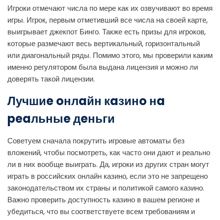
Игроки отмечают числа по мере как их озвучивают во время
игры. Игрок, первым отметивший все числа на своей карте,
выигрывает джекпот Бинго. Также есть призы для игроков,
которые размечают весь вертикальный, горизонтальный
или диагональный ряды. Помимо этого, мы проверили каким
именно регулятором была выдана лицензия и можно ли
доверять такой лицензии.
Лучшиe oнлaйн кaзинo нa
peaльныe дeньги
Советуем сначала покрутить игровые автоматы без
вложений, чтобы посмотреть, как часто они дают и реально
ли в них вообще выиграть. Да, игроки из других стран могут
играть в российских онлайн казино, если это не запрещено
законодательством их страны и политикой самого казино.
Важно проверить доступность казино в вашем регионе и
убедиться, что вы соответствуете всем требованиям и