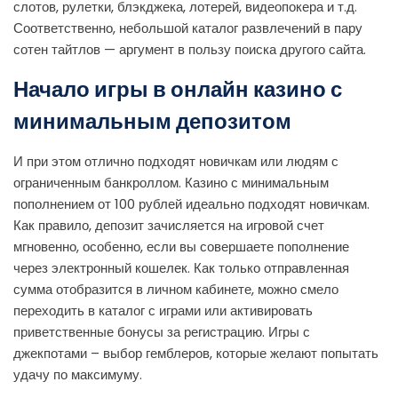
слотов, рулетки, блэкджека, лотерей, видеопокера и т.д.
Соответственно, небольшой каталог развлечений в пару
сотен тайтлов — аргумент в пользу поиска другого сайта.
Начало игры в онлайн казино с
минимальным депозитом
И при этом отлично подходят новичкам или людям с
ограниченным банкроллом. Казино с минимальным
пополнением от 100 рублей идеально подходят новичкам.
Как правило, депозит зачисляется на игровой счет
мгновенно, особенно, если вы совершаете пополнение
через электронный кошелек. Как только отправленная
сумма отобразится в личном кабинете, можно смело
переходить в каталог с играми или активировать
приветственные бонусы за регистрацию. Игры с
джекпотами – выбор гемблеров, которые желают попытать
удачу по максимуму.