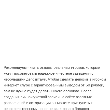
игровые
автоматы в
2025 году
Рекомендуем читать отзывы реальных игроков, которые
могут посоветовать надежное и честное заведения с
небольшими депозитами. Чтобы сделать депозит в игорном
интернет клубе с гарантированным выводом от 50 рублей,
вам не нужно будет делать ничего сложного. После
создания личной учетной записи на сайте азартных
развлечений и авторизации вы можете приступить к
непосредственному пополнения игрового баланса.