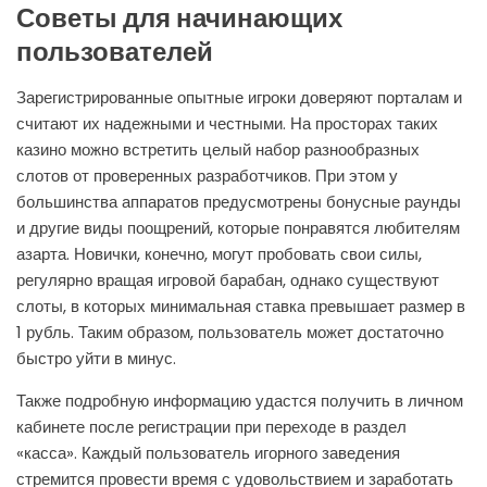
Советы для начинающих
пользователей
Зарегистрированные опытные игроки доверяют порталам и
считают их надежными и честными. На просторах таких
казино можно встретить целый набор разнообразных
слотов от проверенных разработчиков. При этом у
большинства аппаратов предусмотрены бонусные раунды
и другие виды поощрений, которые понравятся любителям
азарта. Новички, конечно, могут пробовать свои силы,
регулярно вращая игровой барабан, однако существуют
слоты, в которых минимальная ставка превышает размер в
1 рубль. Таким образом, пользователь может достаточно
быстро уйти в минус.
Также подробную информацию удастся получить в личном
кабинете после регистрации при переходе в раздел
«касса». Каждый пользователь игорного заведения
стремится провести время с удовольствием и заработать