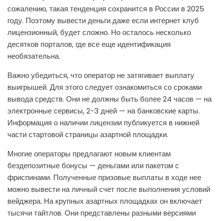
сожалению, такая тенденция сохранится в России в 2025
году. Поэтому вывести деньги даже если интернет клуб
лицензионный, будет сложно. Но осталось несколько
десятков порталов, где все еще идентификация
необязательна.
Важно убедиться, что оператор не затягивает выплату
выигрышей. Для этого следует ознакомиться со сроками
вывода средств. Они не должны быть более 24 часов — на
электронные сервисы, 2-3 дней — на банковские карты.
Информация о наличии лицензии публикуется в нижней
части стартовой страницы азартной площадки.
Многие операторы предлагают новым клиентам
бездепозитные бонусы — деньгами или пакетом с
фриспинами. Полученные призовые выплаты в ходе нее
можно вывести на личный счет после выполнения условий
вейджера. На крупных азартных площадках он включает
тысячи тайтлов. Они представлены разными версиями