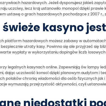
 rozrywkach hazardowych. Jeżeli dysponujesz jakieś zapyta
aju uczciwy, lecz kraj ustanowiło monopol dzięki prawie
m ustawę o grach hazardowych pochodzące z 2007 r., zm
 świeże kasyno jest
ych platform hazardowych możesz zabawy w automatach 
ezpiecznie utraty kasy. Powinno się ale przyjrzeć się bli
twarte wypłaty w wykorzystaniu dopingów liczb losowych
rzy legalnych kasynach online. Zapewniają ów lampy led
mi, dając uczciwość konsol dzięki planowym audytom i t
ch polaków chronią wiadomości dla osób fizycznych jak i
je wymuszają przejrzystość aktywności, czyli ustanowie
łane niedostatki p