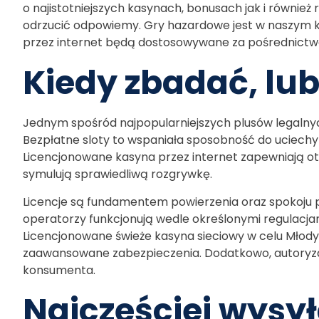
o najistotniejszych kasynach, bonusach jak i również
odrzucić odpowiemy. Gry hazardowe jest w naszym kr
przez internet będą dostosowywane za pośrednictwe
Kiedy zbadać, lub
Jednym spośród najpopularniejszych plusów legaln
Bezpłatne sloty to wspaniała sposobność do uciechy b
Licencjonowane kasyna przez internet zapewniają o
symulują sprawiedliwą rozgrywkę.
Licencje są fundamentem powierzenia oraz spokoju p
operatorzy funkcjonują wedle określonymi regulacja
Licencjonowane świeże kasyna sieciowy w celu Młody
zaawansowane zabezpieczenia. Dodatkowo, autoryzac
konsumenta.
Najczęściej wysy