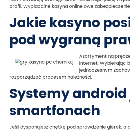
profil. Wypłacalne kasyna online owe zabezpieczeni
Jakie kasyno pos
pod wygraną pra
Asortyment najprędzej
internet. Wybierając 
jednoczesnym zachowa
rozporządzać procesem należności.
Systemy android 
smartfonach
Jeśli dysponujesz chętkę pod sprawdzenie gierek, a p