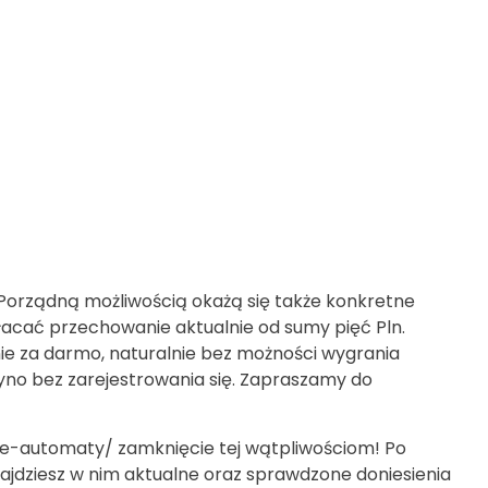
. Porządną możliwością okażą się także konkretne
płacać przechowanie aktualnie od sumy pięć Pln.
nie za darmo, naturalnie bez możności wygrania
syno bez zarejestrowania się. Zapraszamy do
ie-automaty/
zamknięcie tej wątpliwościom! Po
ajdziesz w nim aktualne oraz sprawdzone doniesienia