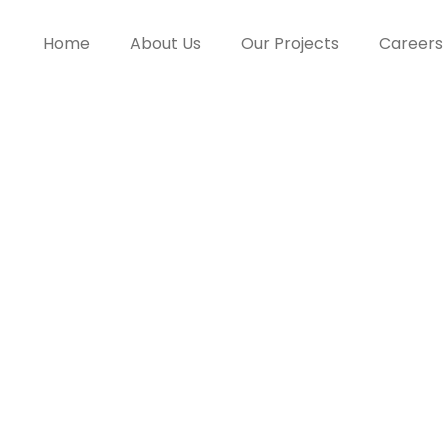
Home
About Us
Our Projects
Careers
a Przez intern
lski Aktulana 