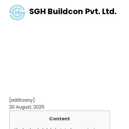
SGH Buildcon Pvt. Ltd.
Legalne Kasyn
terytorium po
Kasyn 2025
[addtoany]
20 August, 2025
Content