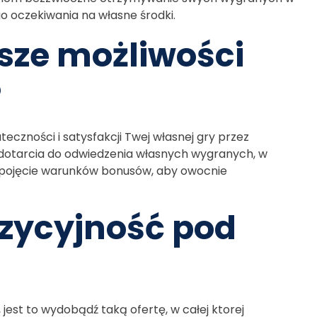
o oczekiwania na własne środki.
sze możliwości
?
czności i satysfakcji Twej własnej gry przez
o dotarcia do odwiedzenia własnych wygranych, w
 pojęcie warunków bonusów, aby owocnie
ozycyjność pod
jest to wydobądź taką ofertę, w całej ktorej