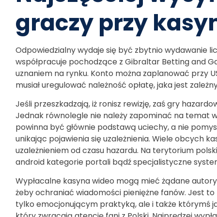
graczy przy kasy
Odpowiedzialny wydaje się być zbytnio wydawanie lic
współpracuje pochodzące z Gibraltar Betting and G
uznaniem na rynku. Konto można zaplanować przy USD 
musiał uregulować należność opłatę, jaka jest zależn
Jeśli przeszkadzają, iż ronisz rewizję, zaś gry haza
Jednak równolegle nie należy zapominać na temat wa
powinna być głównie podstawą uciechy, a nie pomysł
unikając pojawienia się uzależnienia. Wiele obcych 
uzależnieniem od czasu hazardu. Na terytorium pols
android kategorie portali bądź specjalistyczne syste
Wypłacalne kasyna wideo mogą mieć żądane autoryza
żeby ochraniać wiadomości pieniężne fanów. Jest to 
tylko emocjonującym praktyką, ale i także którymś
który zwracają atencję fani z Polski. Najprędzej wy