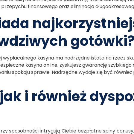
e przepychu finansowego oraz eliminacja długookresoweg
iada najkorzystniej
wdziwych gotówki
 wypłacalnego kasyna ma nadrzędne istota na rzecz skute
bezpieczne kasyna online, zyskujesz gwarancję szybkieg
niu spokoju sprawie. Nadrzędne wydaje się być również
jak i również dysp
rzy sposobności intrygują Ciebie bezpłatne spiny bonusy, 