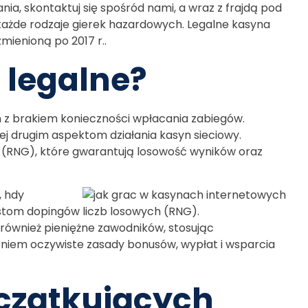
nia, skontaktuj się spośród nami, a wraz z frajdą pod
 każde rodzaje gierek hazardowych. Legalne kasyna
ienioną po 2017 r..
 legalne?
z brakiem konieczności wpłacania zabiegów.
żej drugim aspektom działania kasyn sieciowy.
 (RNG), które gwarantują losowość wyników oraz
, hdy
estom dopingów liczb losowych (RNG).
 również pieniężne zawodników, stosując
niem oczywiste zasady bonusów, wypłat i wsparcia
oczątkujących