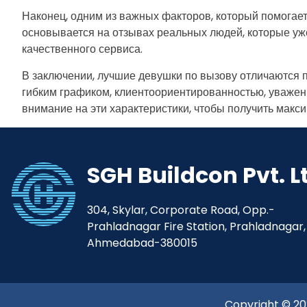
Наконец, одним из важных факторов, который помогае
основывается на отзывах реальных людей, которые уж
качественного сервиса.
В заключении, лучшие девушки по вызову отличаются 
гибким графиком, клиентоориентированностью, уважен
внимание на эти характеристики, чтобы получить макси
SGH Buildcon Pvt. L
304, Skylar, Corporate Road, Opp.-
Prahladnagar Fire Station, Prahladnagar,
Ahmedabad-380015
Copyright © 202