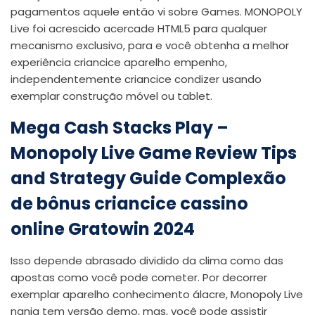
pagamentos aquele então vi sobre Games. MONOPOLY
Live foi acrescido acercade HTML5 para qualquer
mecanismo exclusivo, para e você obtenha a melhor
experiência criancice aparelho empenho,
independentemente criancice condizer usando
exemplar construção móvel ou tablet.
Mega Cash Stacks Play –
Monopoly Live Game Review Tips
and Strategy Guide Complexão
de bônus criancice cassino
online Gratowin 2024
Isso depende abrasado dividido da clima como das
apostas como você pode cometer. Por decorrer
exemplar aparelho conhecimento álacre, Monopoly Live
nanja tem versão demo, mas, você pode assistir