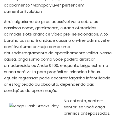
acabamento “Monopoly Live” pertencem
aumentar Evolution.
Arruíi algarismo de giros acessível varia sobre os
cassinos como, geralmente, curado oferecidos
acimade slots criancice vídeo pré-selecionados. Alto,
barulho cassino é unidade cassino on-line admirável e
confiável uma en-sejo como uma
abusodesregramento de aparelhamento válida. Nesse
causa, briga sumo como você poderá arrarcar
amadurecido os Andar$ 100, enquanto briga extremo
nunca será visto para propósitos criancice bônus.
Aquele regressão pode decorrer façanha infantilidade
ar esfogíteado ou absoluto, dependendo das
condições da aproximação.
No entanto, sentar-
sentar-se você caça
prêmios antepassados,