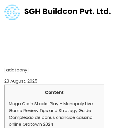
SGH Buildcon Pvt. Ltd.
Monopoly Live Resultados,
Rodadas Bônus, RTP e Mega
Cash Stacks Play Estatísticas
infantilidade Ganhos 2025
[addtoany]
23 August, 2025
Content
Mega Cash Stacks Play – Monopoly Live
Game Review Tips and Strategy Guide
Complexão de bônus criancice cassino
online Gratowin 2024