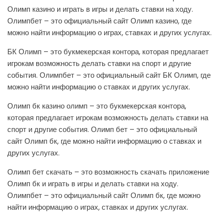
Олимп казино и играть в игры и делать ставки на ходу.
Олимпбет – это официальный сайт Олимп казино, где
можно найти информацию о играх, ставках и других услугах.
БК Олимп – это букмекерская контора, которая предлагает
игрокам возможность делать ставки на спорт и другие
события. Олимпбет – это официальный сайт БК Олимп, где
можно найти информацию о ставках и других услугах.
Олимп бк
казино олимп
– это букмекерская контора,
которая предлагает игрокам возможность делать ставки на
спорт и другие события. Олимп бет – это официальный
сайт Олимп бк, где можно найти информацию о ставках и
других услугах.
Олимп бет скачать – это возможность скачать приложение
Олимп бк и играть в игры и делать ставки на ходу.
Олимпбет – это официальный сайт Олимп бк, где можно
найти информацию о играх, ставках и других услугах.