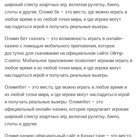
широкий спектр азартных игр, включая рулетку, бинго,
слоты и другие. Олимп бк – это место, где можно играть в
любое время и из любой точки мира, и где игроки могут
насладиться игрой и получать реальные выигры.
Олимп бет скачать – это возможность играть в онлайн-
казино с помощью мобильного приложения, которое
доступно для скачивания на официальном сайте Olimp
Casino. Мобильное приложение позволяет игрокам играть в
любое время и из любой точки мира, и где игроки могут
насладиться игрой и получать реальные выигры.
Олимпбет – это место, где можно играть в любое время и
из любой точки мира, и где игроки могут насладиться игрой
и получать реальные выигры. Олимпбет – это
официальный онлайн-казино, которое предлагает игрокам
широкий спектр азартных игр, включая рулетку, бинго,
слоты и другие.
Олимп казино официальный сайт в Казахстане – это место,