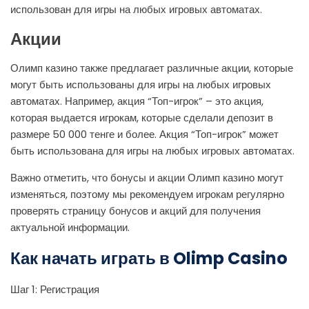
использован для игры на любых игровых автоматах.
Акции
Олимп казино также предлагает различные акции, которые
могут быть использованы для игры на любых игровых
автоматах. Например, акция “Топ-игрок” – это акция,
которая выдается игрокам, которые сделали депозит в
размере 50 000 тенге и более. Акция “Топ-игрок” может
быть использована для игры на любых игровых автоматах.
Важно отметить, что бонусы и акции Олимп казино могут
изменяться, поэтому мы рекомендуем игрокам регулярно
проверять страницу бонусов и акций для получения
актуальной информации.
Как начать играть в Olimp Casino
Шаг 1: Регистрация