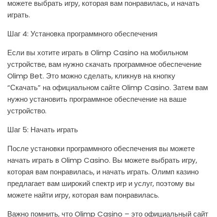
можете выбрать игру, которая вам понравилась, и начать
играть.
Шаг 4: Установка программного обеспечения
Если вы хотите играть в Olimp Casino на мобильном
устройстве, вам нужно скачать программное обеспечение
Olimp Bet. Это можно сделать, кликнув на кнопку
“Скачать” на официальном сайте Olimp Casino. Затем вам
нужно установить программное обеспечение на ваше
устройство.
Шаг 5: Начать играть
После установки программного обеспечения вы можете
начать играть в Olimp Casino. Вы можете выбрать игру,
которая вам понравилась, и начать играть. Олимп казино
предлагает вам широкий спектр игр и услуг, поэтому вы
можете найти игру, которая вам понравилась.
Важно помнить, что Olimp Casino – это официальный сайт