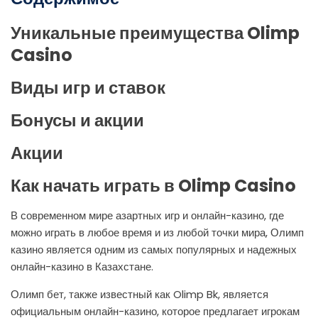
Уникальные преимущества Olimp
Casino
Виды игр и ставок
Бонусы и акции
Акции
Как начать играть в Olimp Casino
В современном мире азартных игр и онлайн-казино, где
можно играть в любое время и из любой точки мира, Олимп
казино является одним из самых популярных и надежных
онлайн-казино в Казахстане.
Олимп бет, также известный как Olimp Bk, является
официальным онлайн-казино, которое предлагает игрокам