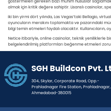
göstermeleri gereken bazı mühim hususlar sağlamaktadı
almak için kritik değere sahiptir. Lisanslı casinolar, 
iki bin yirmi dört yılında, Las Vegas’taki Bellagio, vir
oyuncuların merakını toplamakta ve pazarındaki müca
bilgi temin etmeleri faydalı olacaktır. Kullanıcıların, 
Netice itibariyle, online casinolar, teknik yenilikler
belgelendirilmiş platformları beğenme etmeleri zorunlu
SGH Buildcon Pvt. L
304, Skylar, Corporate Road, Opp.-
Prahladnagar Fire Station, Prahladnagar,
Ahmedabad-380015