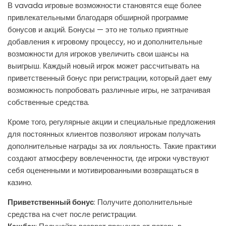
В vavada игровые возможности становятся еще более
привлекательными благодаря обширной программе
бонусов и акций. Бонусы — это не только приятные
добавления к игровому процессу, но и дополнительные
возможности для игроков увеличить свои шансы на
выигрыш. Каждый новый игрок может рассчитывать на
приветственный бонус при регистрации, который дает ему
возможность попробовать различные игры, не затрачивая
собственные средства.
Кроме того, регулярные акции и специальные предложения
для постоянных клиентов позволяют игрокам получать
дополнительные награды за их лояльность. Такие практики
создают атмосферу вовлеченности, где игроки чувствуют
себя оцененными и мотивированными возвращаться в
казино.
Приветственный бонус
: Получите дополнительные
средства на счет после регистрации.