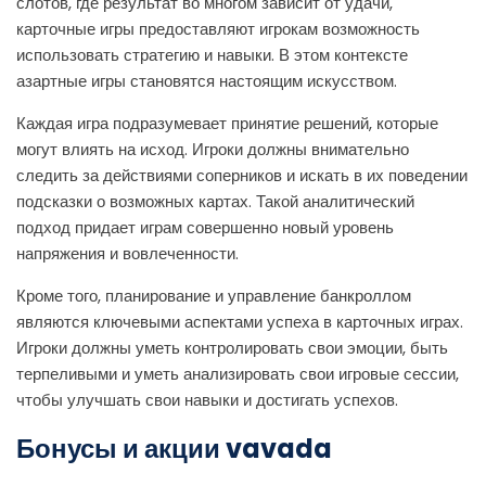
слотов, где результат во многом зависит от удачи,
карточные игры предоставляют игрокам возможность
использовать стратегию и навыки. В этом контексте
азартные игры становятся настоящим искусством.
Каждая игра подразумевает принятие решений, которые
могут влиять на исход. Игроки должны внимательно
следить за действиями соперников и искать в их поведении
подсказки о возможных картах. Такой аналитический
подход придает играм совершенно новый уровень
напряжения и вовлеченности.
Кроме того, планирование и управление банкроллом
являются ключевыми аспектами успеха в карточных играх.
Игроки должны уметь контролировать свои эмоции, быть
терпеливыми и уметь анализировать свои игровые сессии,
чтобы улучшать свои навыки и достигать успехов.
Бонусы и акции vavada