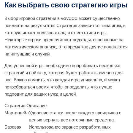
Как выбрать свою стратегию игры
Выбор игровой стратегии в vavada может существенно
повлиять на результаты. Стратегия зависит от типа игры, в
которую играет пользователь, и от его стиля игры.
Некоторые игроки предпочитают подходы, основанные на
математическом анализе, в то время как другие полагаются
на интуицию и случай.
Для успешной игры необходимо попробовать несколько
стратегий и найти ту, которая будет работать именно для
вас. Важно помнить, что каждая игра уникальна, и может
потребоваться время, чтобы определить, что лучше
подходит для ваших нужд и целей.
Стратегия Описание
Мартингейл
Удвоение ставки после каждого проигрыша с
целью вернуть все потерянные средства.
Базовая
Использование заранее разработанных