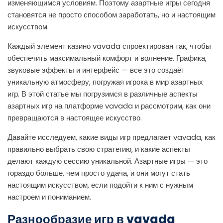
изменяющимся условиям. Поэтому азартные игры сегодня
становятся не просто способом заработать, но и настоящим
искусством.
Каждый элемент казино vavada спроектирован так, чтобы
обеспечить максимальный комфорт и волнение. Графика,
звуковые эффекты и интерфейс — все это создаёт
уникальную атмосферу, погружая игрока в мир азартных
игр. В этой статье мы погрузимся в различные аспекты
азартных игр на платформе vavada и рассмотрим, как они
превращаются в настоящее искусство.
Давайте исследуем, какие виды игр предлагает vavada, как
правильно выбрать свою стратегию, и какие аспекты
делают каждую сессию уникальной. Азартные игры — это
гораздо больше, чем просто удача, и они могут стать
настоящим искусством, если подойти к ним с нужным
настроем и пониманием.
Разнообразие игр в vavada