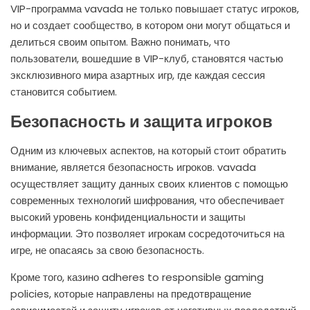
VIP-программа vavada не только повышает статус игроков,
но и создает сообщество, в котором они могут общаться и
делиться своим опытом. Важно понимать, что
пользователи, вошедшие в VIP-клуб, становятся частью
эксклюзивного мира азартных игр, где каждая сессия
становится событием.
Безопасность и защита игроков
Одним из ключевых аспектов, на который стоит обратить
внимание, является безопасность игроков. vavada
осуществляет защиту данных своих клиентов с помощью
современных технологий шифрования, что обеспечивает
высокий уровень конфиденциальности и защиты
информации. Это позволяет игрокам сосредоточиться на
игре, не опасаясь за свою безопасность.
Кроме того, казино adheres to responsible gaming
policies, которые направлены на предотвращение