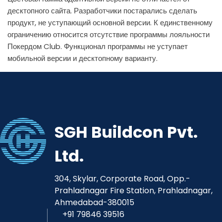
десктопного сайта. Разработчики постарались сделать
продукт, не уступающий основной версии. К единственному
ограничению относится отсутствие программы лояльности
Покердом Club. Функционал программы не уступает
мобильной версии и десктопному варианту.
SGH Buildcon Pvt.
Ltd.
304, Skylar, Corporate Road, Opp.-
Prahladnagar Fire Station, Prahladnagar,
Ahmedabad-380015
+91 79846 39516