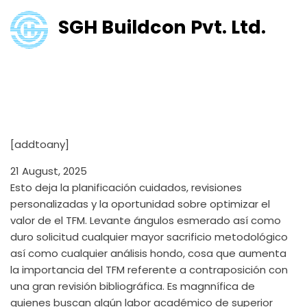
SGH Buildcon Pvt. Ltd.
¿Precisas mercar nuestro TFG
de el Nivel referente a
Arquitectura?
[addtoany]
21 August, 2025
Esto deja la planificación cuidados, revisiones
personalizadas y la oportunidad sobre optimizar el
valor de el TFM. Levante ángulos esmerado así­ como
duro solicitud cualquier mayor sacrificio metodológico
así­ como cualquier análisis hondo, cosa que aumenta
la importancia del TFM referente a contraposición con
una gran revisión bibliográfica. Es magnnífica de
quienes buscan algún labor académico de superior