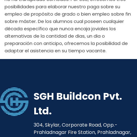
posibilidades para elaborar nuestro paga sobre su
empleo de propósito de grado o bien empleo sobre fin
sobre máster. De los alumnos cual poseen cualquier
década específico que nunca encaja joviales los
alternativas de la cantidad de dias, un dia o
preparación con anticipo, ofrecemos la posibilidad de
adaptar el asistencia en su tiempo vacante.
SGH Buildcon Pvt.
Ltd.
304, Skylar, Corporate Road, Opp.-
Prahladnagar Fire Station, Prahladnagar,